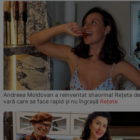
Andreea Moldovan a reinventat shaorma! Rețeta d
vară care se face rapid și nu îngrașă
Rețete