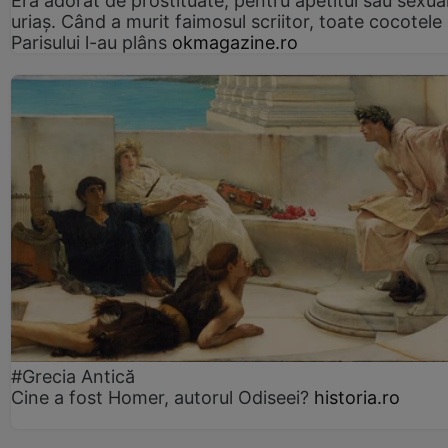
Era adorat de prostituate, pentru apetitul său sexua
uriaș. Când a murit faimosul scriitor, toate cocotele
Parisului l-au plâns
okmagazine.ro
#Grecia Antică
Cine a fost Homer, autorul Odiseei?
historia.ro