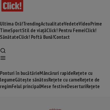
Ultima Oră!
Trending
Actualitate
Vedete
Video
Prime
Time
Sport
Stil de viață
Click! Pentru Femei
Click!
Sănătate
Click! Poftă Bună!
Contact
Ponturi în bucătărie
Mâncăruri rapide
Rețete cu
legume
Gătește sănătos
Rețete cu carne
Rețete de
regim
Felul principal
Mese festive
Deserturi
Rețete