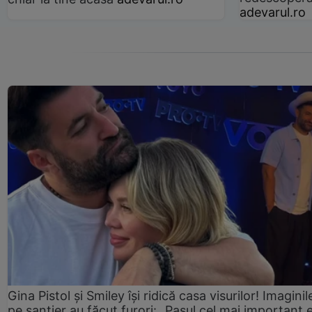
adevarul.ro
Gina Pistol și Smiley își ridică casa visurilor! Imaginil
pe șantier au făcut furori: „Pasul cel mai important 