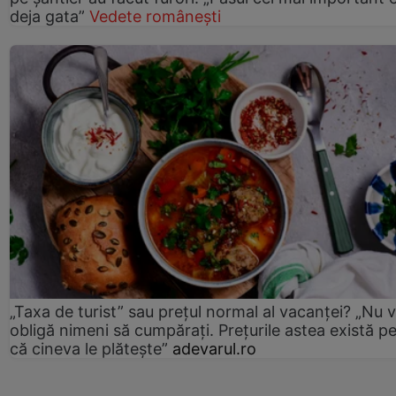
deja gata”
Vedete românești
„Taxa de turist” sau prețul normal al vacanței? „Nu 
obligă nimeni să cumpărați. Prețurile astea există p
că cineva le plătește”
adevarul.ro