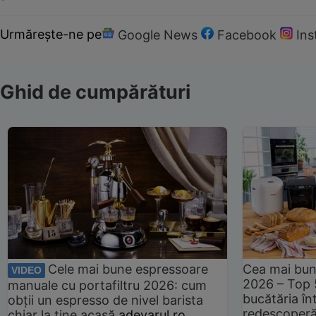
Urmărește-ne pe
Google News
Facebook
In
Ghid de cumpărături
Cele mai bune espressoare
Cea mai bun
VIDEO
2026 – Top 
manuale cu portafiltru 2026: cum
bucătăria înt
obții un espresso de nivel barista
redescoperă 
chiar la tine acasă
adevarul.ro