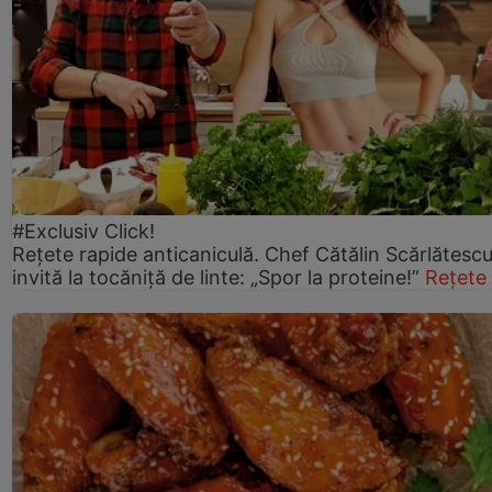
#Exclusiv Click!
Rețete rapide anticaniculă. Chef Cătălin Scărlătesc
invită la tocăniță de linte: „Spor la proteine!”
Rețete