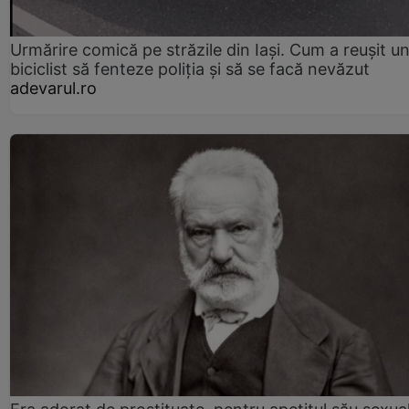
Urmărire comică pe străzile din Iași. Cum a reușit u
biciclist să fenteze poliția și să se facă nevăzut
adevarul.ro