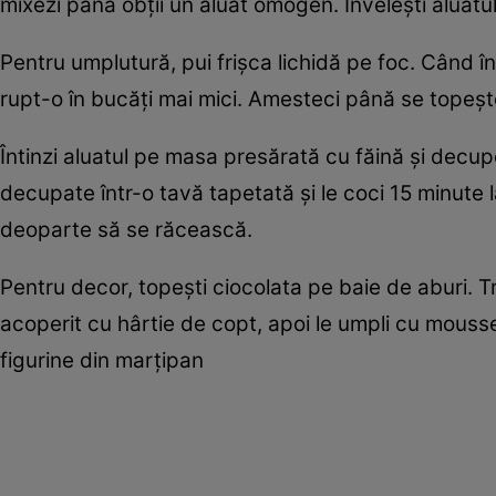
mixezi până obţii un aluat omogen. Înveleşti aluatul î
Pentru umplutură, pui frişca lichidă pe foc. Când î
rupt-o în bucăţi mai mici. Amesteci până se topeşte 
Întinzi aluatul pe masa presărată cu făină şi decu
decupate într-o tavă tapetată şi le coci 15 minute la
deoparte să se răcească.
Pentru decor, topeşti ciocolata pe baie de aburi. Trec
acoperit cu hârtie de copt, apoi le umpli cu mousse
figurine din marţipan