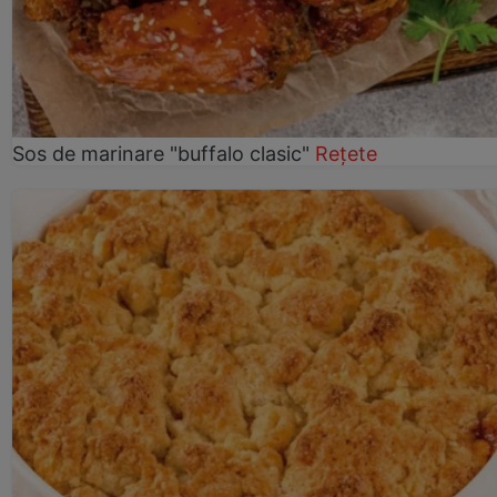
Sos de marinare "buffalo clasic"
Rețete