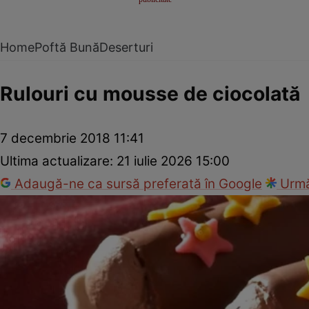
Home
Poftă Bună
Deserturi
Rulouri cu mousse de ciocolată
7 decembrie 2018 11:41
Ultima actualizare:
21 iulie 2026 15:00
Adaugă-ne ca sursă preferată în Google
Urmă