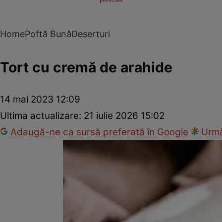
Home
Poftă Bună
Deserturi
Tort cu cremă de arahide
14 mai 2023 12:09
Ultima actualizare:
21 iulie 2026 15:02
Adaugă-ne ca sursă preferată în Google
Urmă