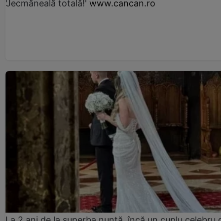
'Jecmăneală totală!'
www.cancan.ro
La 2 ani de la superba nuntă, încă un cuplu celebru 