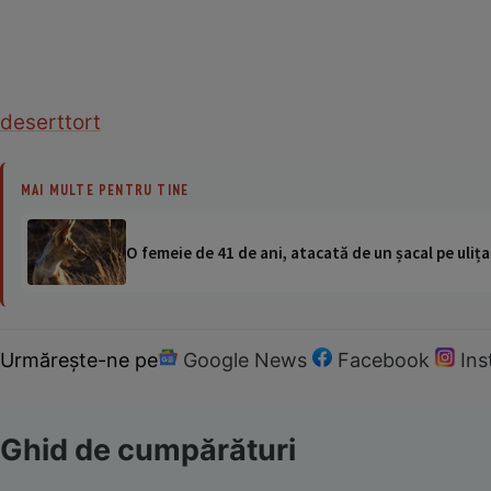
desert
tort
MAI MULTE PENTRU TINE
O femeie de 41 de ani, atacată de un șacal pe ulița
Urmărește-ne pe
Google News
Facebook
In
Ghid de cumpărături