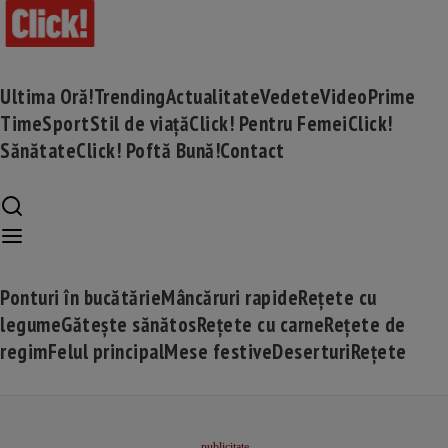
Ultima Oră!
Trending
Actualitate
Vedete
Video
Prime
Time
Sport
Stil de viață
Click! Pentru Femei
Click!
Sănătate
Click! Poftă Bună!
Contact
Ponturi în bucătărie
Mâncăruri rapide
Rețete cu
legume
Gătește sănătos
Rețete cu carne
Rețete de
regim
Felul principal
Mese festive
Deserturi
Rețete