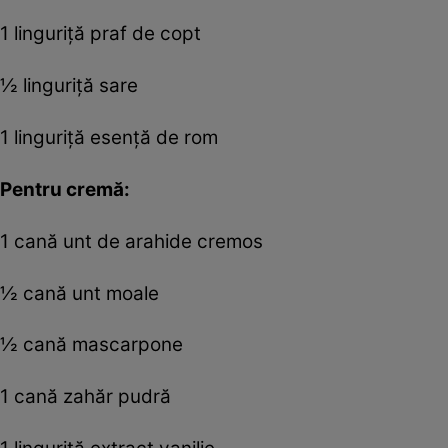
1 linguriță praf de copt
½ linguriță sare
1 linguriță esență de rom
Pentru cremă:
1 cană unt de arahide cremos
½ cană unt moale
½ cană mascarpone
1 cană zahăr pudră