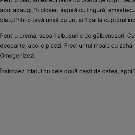
Pentru blat, amesteci făina cu praful de copt. Sepa
apoi adaugi, în ploaie, lingură cu lingură, amestecul
blatul într-o tavă unsă cu unt și îl dai la cuptorul înc
Pentru cremă, separi albușurile de gălbenușuri. Car
deoparte, apoi o pisezi. Freci untul moale cu zahăr
Omogenizezi.
Însiropezi blatul cu cele două cești de cafea, apoi î