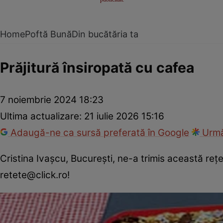
Home
Poftă Bună
Din bucătăria ta
Prăjitură însiropată cu cafea
7 noiembrie 2024 18:23
Ultima actualizare:
21 iulie 2026 15:16
Adaugă-ne ca sursă preferată în Google
Urmă
Cristina Ivașcu, București, ne-a trimis această reţet
retete@click.ro!