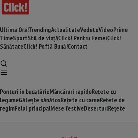
Ultima Oră!
Trending
Actualitate
Vedete
Video
Prime
Time
Sport
Stil de viață
Click! Pentru Femei
Click!
Sănătate
Click! Poftă Bună!
Contact
Ponturi în bucătărie
Mâncăruri rapide
Rețete cu
legume
Gătește sănătos
Rețete cu carne
Rețete de
regim
Felul principal
Mese festive
Deserturi
Rețete