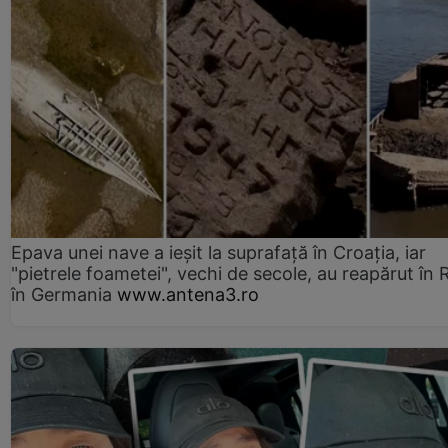
Epava unei nave a ieșit la suprafață în Croația, iar
"pietrele foametei", vechi de secole, au reapărut în R
în Germania
www.antena3.ro