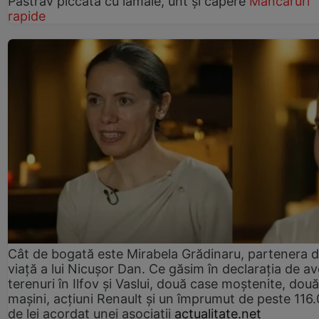
Păstrăv piccata cu lămâie, unt și capere
Mâncăruri
rapide
Cât de bogată este Mirabela Grădinaru, partenera 
viață a lui Nicușor Dan. Ce găsim în declarația de av
terenuri în Ilfov și Vaslui, două case moștenite, două
mașini, acțiuni Renault și un împrumut de peste 116
de lei acordat unei asociații
actualitate.net