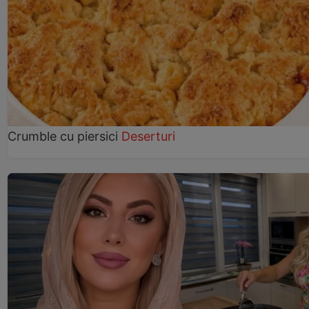
Crumble cu piersici
Deserturi