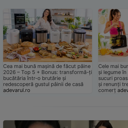
Cea mai bună mașină de făcut pâine
Cele mai bu
2026 – Top 5 + Bonus: transformă-ți
și legume în
bucătăria într-o brutărie și
sucuri proas
redescoperă gustul pâinii de casă
și renunți tr
adevarul.ro
comerț
adev