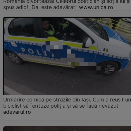
România divorțează! Celebrul politician și soția lui ș
spus adio! „Da, este adevărat”
www.unica.ro
Urmărire comică pe străzile din Iași. Cum a reușit u
biciclist să fenteze poliția și să se facă nevăzut
adevarul.ro