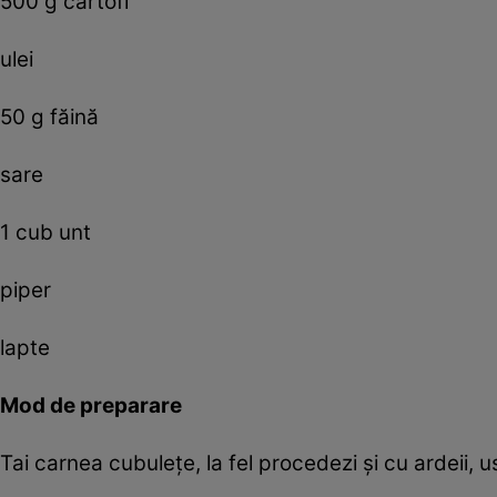
500 g cartofi
ulei
50 g făină
sare
1 cub unt
piper
lapte
Mod de preparare
Tai carnea cubulețe, la fel procedezi și cu ardeii, u