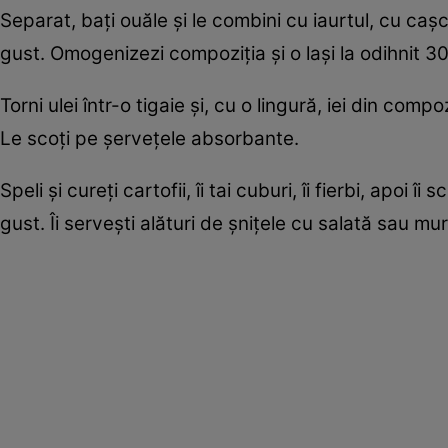
Separat, bați ouăle și le combini cu iaurtul, cu cașca
gust. Omogenizezi compoziția și o lași la odihnit 3
Torni ulei într-o tigaie și, cu o lingură, iei din comp
Le scoți pe șervețele absorbante.
Speli și cureți cartofii, îi tai cuburi, îi fierbi, apoi 
gust. Îi servești alături de șnițele cu salată sau mur