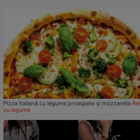
Pizza italiană cu legume proaspete și mozzarella
Re
cu legume