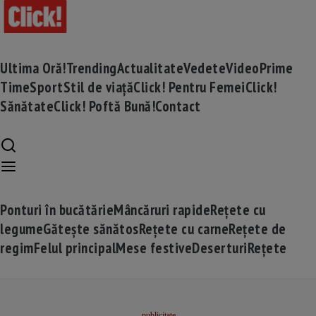
Ultima Oră!
Trending
Actualitate
Vedete
Video
Prime
Time
Sport
Stil de viață
Click! Pentru Femei
Click!
Sănătate
Click! Poftă Bună!
Contact
Ponturi în bucătărie
Mâncăruri rapide
Rețete cu
legume
Gătește sănătos
Rețete cu carne
Rețete de
regim
Felul principal
Mese festive
Deserturi
Rețete