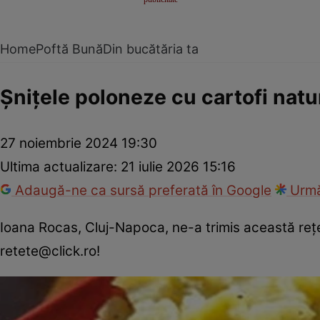
Home
Poftă Bună
Din bucătăria ta
Șnițele poloneze cu cartofi natu
27 noiembrie 2024 19:30
Ultima actualizare:
21 iulie 2026 15:16
Adaugă-ne ca sursă preferată în Google
Urmă
Ioana Rocas, Cluj-Napoca, ne-a trimis această reţet
retete@click.ro!