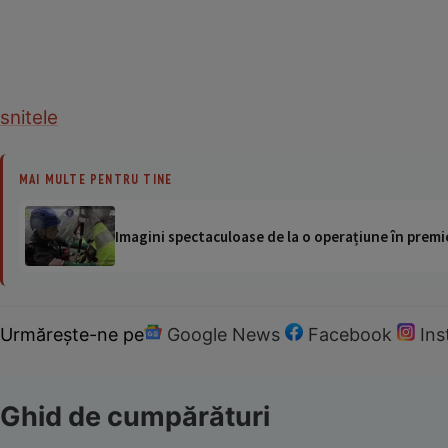
snitele
MAI MULTE PENTRU TINE
Imagini spectaculoase de la o operațiune în premie
Urmărește-ne pe
Google News
Facebook
In
Ghid de cumpărături