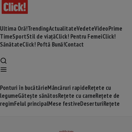
Ultima Oră!
Trending
Actualitate
Vedete
Video
Prime
Time
Sport
Stil de viață
Click! Pentru Femei
Click!
Sănătate
Click! Poftă Bună!
Contact
Ponturi în bucătărie
Mâncăruri rapide
Rețete cu
legume
Gătește sănătos
Rețete cu carne
Rețete de
regim
Felul principal
Mese festive
Deserturi
Rețete