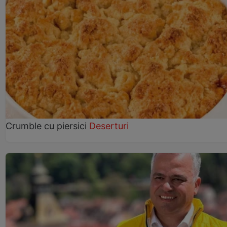
Crumble cu piersici
Deserturi