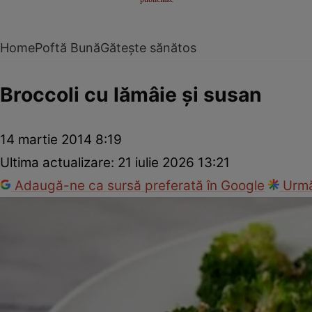
Home
Poftă Bună
Gătește sănătos
Broccoli cu lămâie şi susan
14 martie 2014 8:19
Ultima actualizare:
21 iulie 2026 13:21
Adaugă-ne ca sursă preferată în Google
Urmă