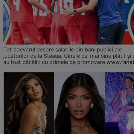
Tot adevărul despre salariile din bani publici ale
jucătorilor de la Steaua. Cine e cel mai bine plătit și
au fost păcăliți cu primele de promovare
www.fanat