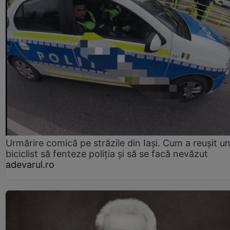
Urmărire comică pe străzile din Iași. Cum a reușit u
biciclist să fenteze poliția și să se facă nevăzut
adevarul.ro