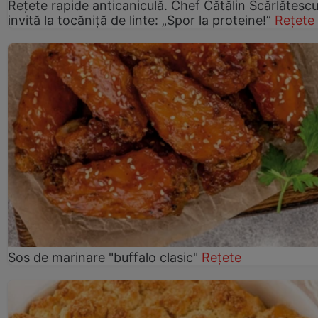
Rețete rapide anticaniculă. Chef Cătălin Scărlătesc
invită la tocăniță de linte: „Spor la proteine!”
Rețete
Sos de marinare "buffalo clasic"
Rețete