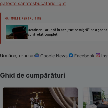
gateste sanatos
bucatarie light
MAI MULTE PENTRU TINE
Ucrainenii aruncă în aer „tot ce mișcă” pe o șose
controlat complet
Urmărește-ne pe
Google News
Facebook
In
Ghid de cumpărături