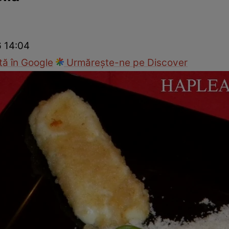
Gătește sănătos
Rețete cu carne
Rețete de regim
Felul p
6 14:04
ă în Google
Urmărește-ne pe Discover