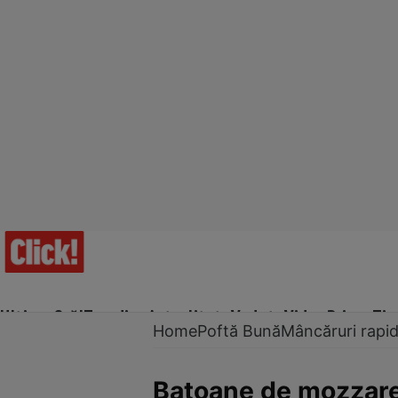
Ultima Oră!
Trending
Actualitate
Vedete
Video
Prime Ti
Home
Poftă Bună
Mâncăruri rapi
Batoane de mozzare