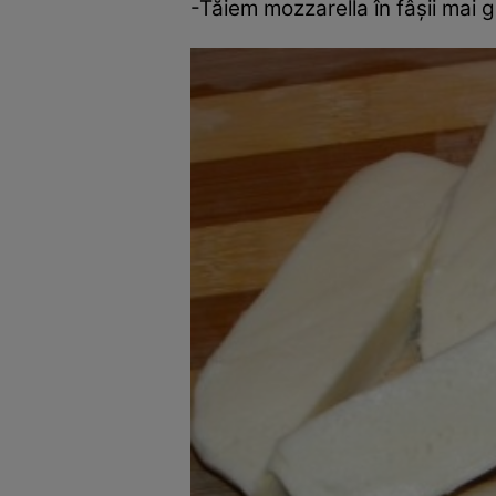
-Tăiem mozzarella în fâşii mai 