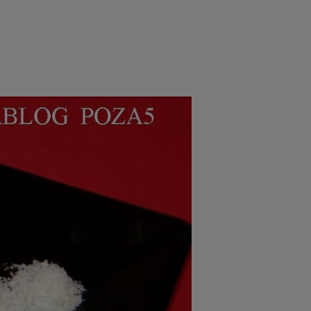
rincipal
Mese festive
Deserturi
Rețete