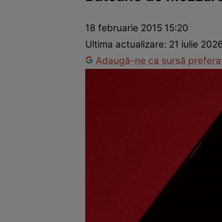
Ponturi în bucătărie
Mâncăruri rapide
Rețete cu legume
18 februarie 2015 15:20
Ultima actualizare:
21 iulie 202
Adaugă-ne ca sursă preferat