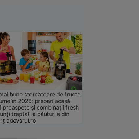
mai bune storcătoare de fructe
gume în 2026: prepari acasă
i proaspete și combinații fresh
unți treptat la băuturile din
rț
adevarul.ro