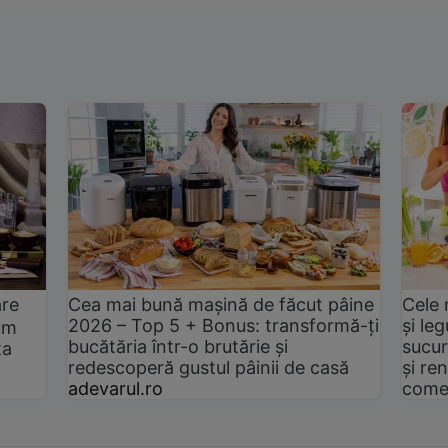
are
Cea mai bună mașină de făcut pâine
Cele 
2026 – Top 5 + Bonus: transformă-ți
și le
um
bucătăria într-o brutărie și
sucur
ta
redescoperă gustul pâinii de casă
și ren
adevarul.ro
come