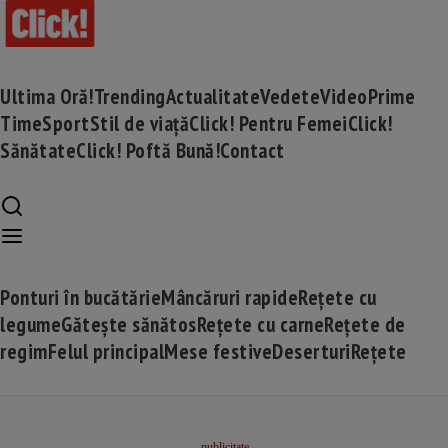
Ultima Oră!
Trending
Actualitate
Vedete
Video
Prime
Time
Sport
Stil de viață
Click! Pentru Femei
Click!
Sănătate
Click! Poftă Bună!
Contact
Ponturi în bucătărie
Mâncăruri rapide
Rețete cu
legume
Gătește sănătos
Rețete cu carne
Rețete de
regim
Felul principal
Mese festive
Deserturi
Rețete