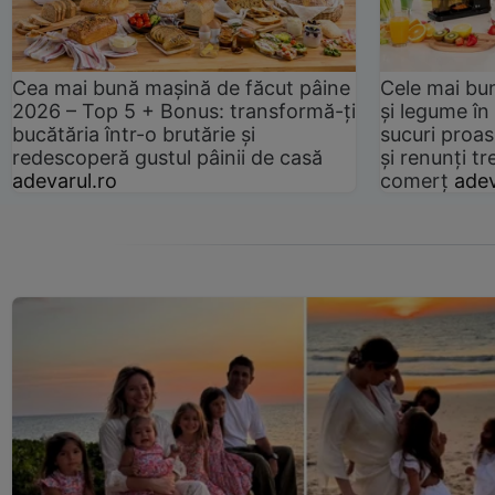
Cea mai bună mașină de făcut pâine
Cele mai bu
2026 – Top 5 + Bonus: transformă-ți
și legume în
bucătăria într-o brutărie și
sucuri proas
redescoperă gustul pâinii de casă
și renunți tr
adevarul.ro
comerț
adev