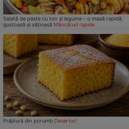
Salată de paste cu ton și legume – o masă rapidă,
gustoasă și sățioasă
Mâncăruri rapide
Prăjitură din porumb
Deserturi