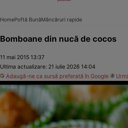
Home
Poftă Bună
Mâncăruri rapide
Bomboane din nucă de cocos
11 mai 2015 13:37
Ultima actualizare:
21 iulie 2026 14:04
Adaugă-ne ca sursă preferată în Google
Urmă