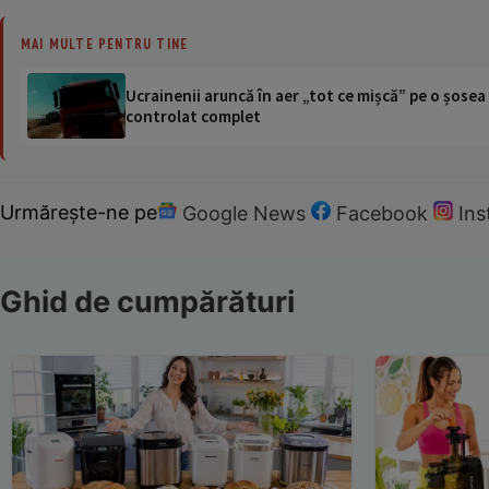
MAI MULTE PENTRU TINE
Ucrainenii aruncă în aer „tot ce mișcă” pe o șose
controlat complet
Urmărește-ne pe
Google News
Facebook
In
Ghid de cumpărături