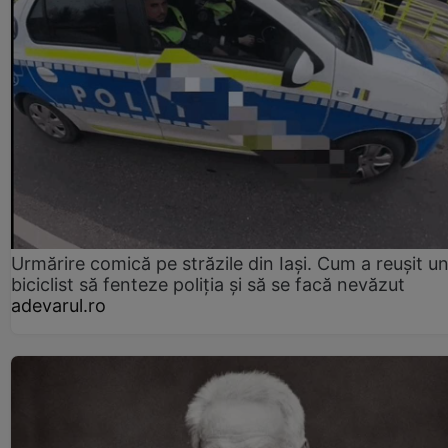
Urmărire comică pe străzile din Iași. Cum a reușit u
biciclist să fenteze poliția și să se facă nevăzut
adevarul.ro