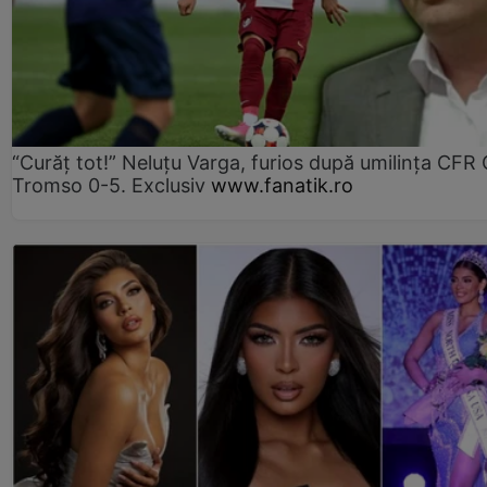
“Curăț tot!” Neluțu Varga, furios după umilința CFR C
Tromso 0-5. Exclusiv
www.fanatik.ro