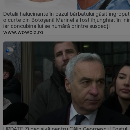
Detalii halucinante în cazul bărbatului găsit îngropat
o curte din Botoșani! Marinel a fost înjunghiat în ini
iar concubina lui se numără printre suspecți
www.wowbiz.ro
UPDATE Zi decisivă pentru Călin Georgescu! Fostul