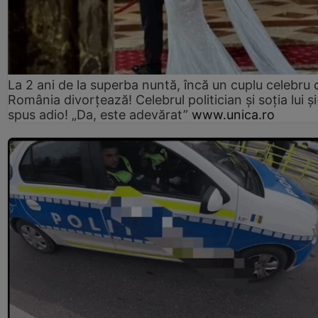
La 2 ani de la superba nuntă, încă un cuplu celebru 
România divorțează! Celebrul politician și soția lui ș
spus adio! „Da, este adevărat”
www.unica.ro