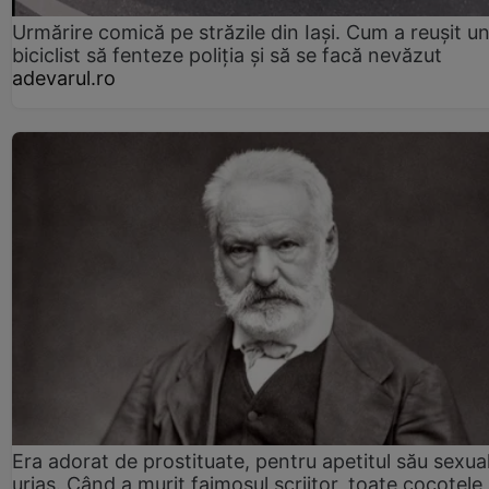
Urmărire comică pe străzile din Iași. Cum a reușit u
biciclist să fenteze poliția și să se facă nevăzut
adevarul.ro
Era adorat de prostituate, pentru apetitul său sexua
uriaș. Când a murit faimosul scriitor, toate cocotele