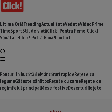
Ultima Oră!
Trending
Actualitate
Vedete
Video
Prime
Time
Sport
Stil de viață
Click! Pentru Femei
Click!
Sănătate
Click! Poftă Bună!
Contact
Ponturi în bucătărie
Mâncăruri rapide
Rețete cu
legume
Gătește sănătos
Rețete cu carne
Rețete de
regim
Felul principal
Mese festive
Deserturi
Rețete