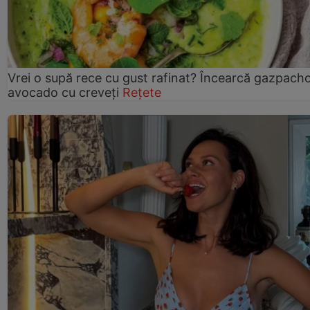
Vrei o supă rece cu gust rafinat? Încearcă gazpach
avocado cu creveți
Rețete