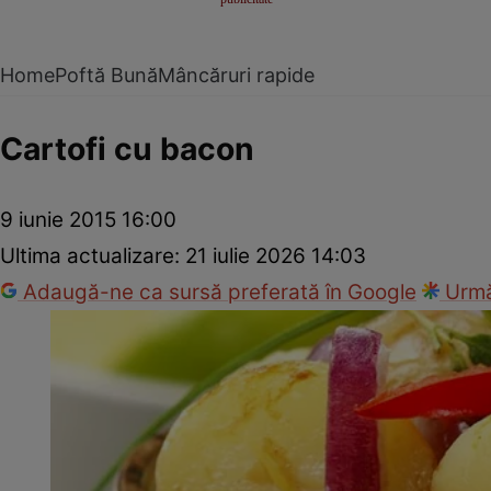
Home
Poftă Bună
Mâncăruri rapide
Cartofi cu bacon
9 iunie 2015 16:00
Ultima actualizare:
21 iulie 2026 14:03
Adaugă-ne ca sursă preferată în Google
Urmă