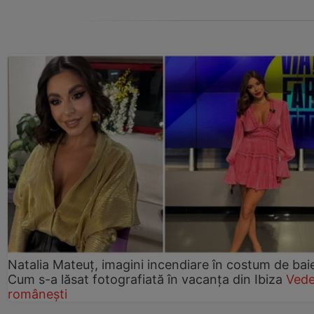
Natalia Mateuț, imagini incendiare în costum de bai
Cum s-a lăsat fotografiată în vacanța din Ibiza
Vede
românești