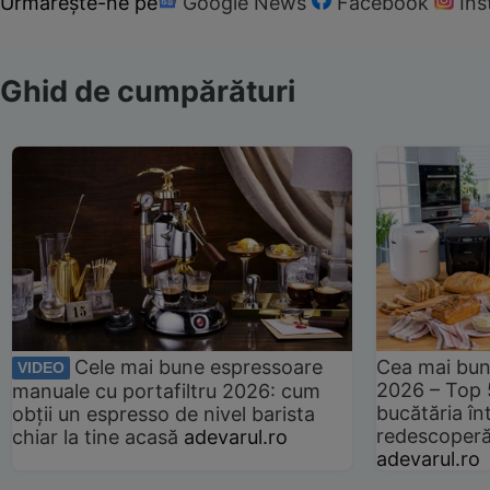
Urmărește-ne pe
Google News
Facebook
In
Ghid de cumpărături
Cele mai bune espressoare
Cea mai bun
VIDEO
2026 – Top 
manuale cu portafiltru 2026: cum
bucătăria înt
obții un espresso de nivel barista
redescoperă 
chiar la tine acasă
adevarul.ro
adevarul.ro