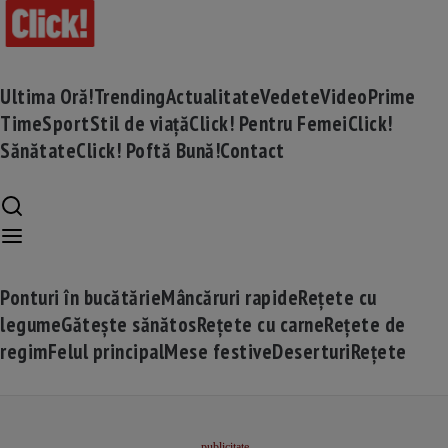
Ultima Oră!
Trending
Actualitate
Vedete
Video
Prime
Time
Sport
Stil de viață
Click! Pentru Femei
Click!
Sănătate
Click! Poftă Bună!
Contact
Ponturi în bucătărie
Mâncăruri rapide
Rețete cu
legume
Gătește sănătos
Rețete cu carne
Rețete de
regim
Felul principal
Mese festive
Deserturi
Rețete