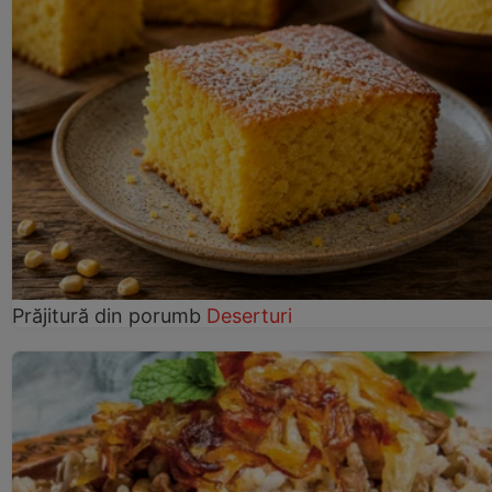
Prăjitură din porumb
Deserturi