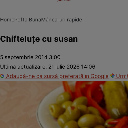
Home
Poftă Bună
Mâncăruri rapide
Chifteluţe cu susan
5 septembrie 2014 3:00
Ultima actualizare:
21 iulie 2026 14:06
Adaugă-ne ca sursă preferată în Google
Urmă