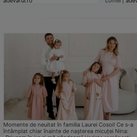
adevarul.ro
comerț
adev
Momente de neuitat în familia Laurei Cosoi! Ce s-a
întâmplat chiar înainte de nașterea micuței Nina: