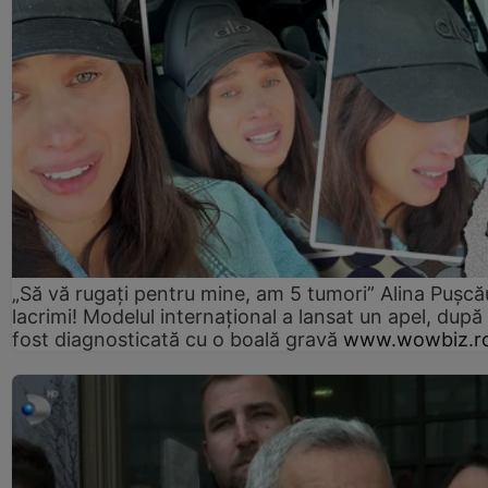
„Să vă rugați pentru mine, am 5 tumori” Alina Pușcău
lacrimi! Modelul internațional a lansat un apel, după
fost diagnosticată cu o boală gravă
www.wowbiz.r