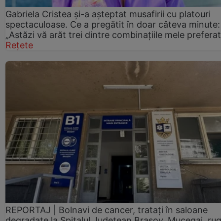
Gabriela Cristea și-a așteptat musafirii cu platouri
spectaculoase. Ce a pregătit în doar câteva minute:
„Astăzi vă arăt trei dintre combinațiile mele prefera
Rețete
REPORTAJ | Bolnavi de cancer, tratați în saloane
degradate la Spitalul Județean Brașov. Mucegai, ru