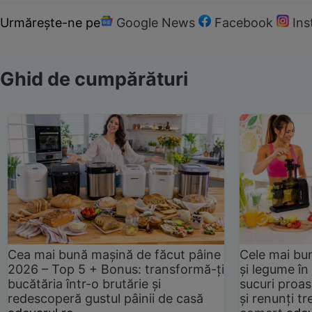
Urmărește-ne pe
Google News
Facebook
In
Ghid de cumpărături
Cea mai bună mașină de făcut pâine
Cele mai bu
2026 – Top 5 + Bonus: transformă-ți
și legume în
bucătăria într-o brutărie și
sucuri proas
redescoperă gustul pâinii de casă
și renunți tr