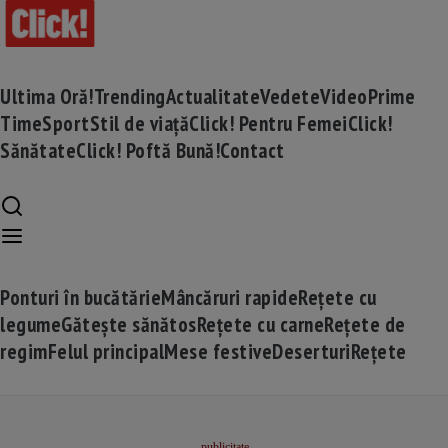
Ultima Oră!
Trending
Actualitate
Vedete
Video
Prime
Time
Sport
Stil de viață
Click! Pentru Femei
Click!
Sănătate
Click! Poftă Bună!
Contact
Ponturi în bucătărie
Mâncăruri rapide
Rețete cu
legume
Gătește sănătos
Rețete cu carne
Rețete de
regim
Felul principal
Mese festive
Deserturi
Rețete