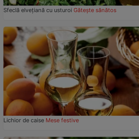
Sfeclă elvețiană cu usturoi
Gătește sănătos
Lichior de caise
Mese festive