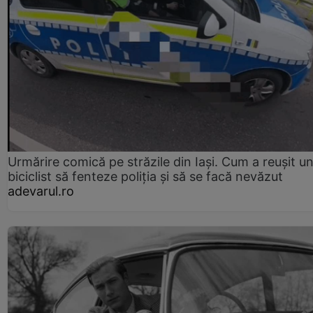
Urmărire comică pe străzile din Iași. Cum a reușit u
biciclist să fenteze poliția și să se facă nevăzut
adevarul.ro