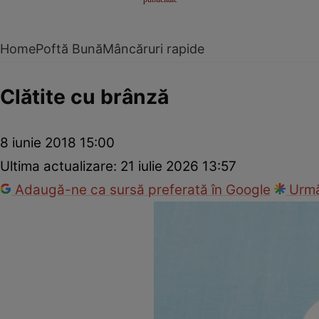
Home
Poftă Bună
Mâncăruri rapide
Clătite cu brânză
8 iunie 2018 15:00
Ultima actualizare:
21 iulie 2026 13:57
Adaugă-ne ca sursă preferată în Google
Urmă