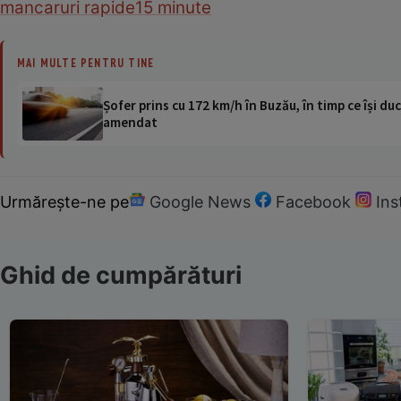
mancaruri rapide
15 minute
MAI MULTE PENTRU TINE
Șofer prins cu 172 km/h în Buzău, în timp ce își duc
amendat
Urmărește-ne pe
Google News
Facebook
In
Ghid de cumpărături