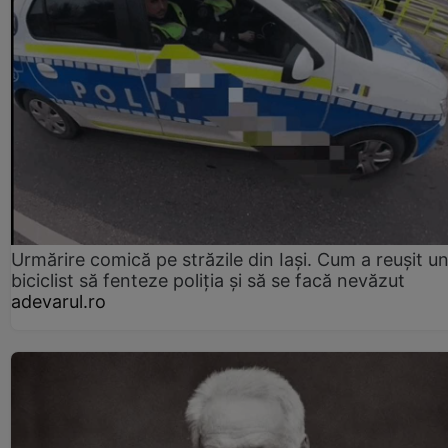
Urmărire comică pe străzile din Iași. Cum a reușit u
biciclist să fenteze poliția și să se facă nevăzut
adevarul.ro