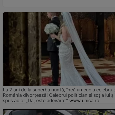
La 2 ani de la superba nuntă, încă un cuplu celebru 
România divorțează! Celebrul politician și soția lui ș
spus adio! „Da, este adevărat”
www.unica.ro