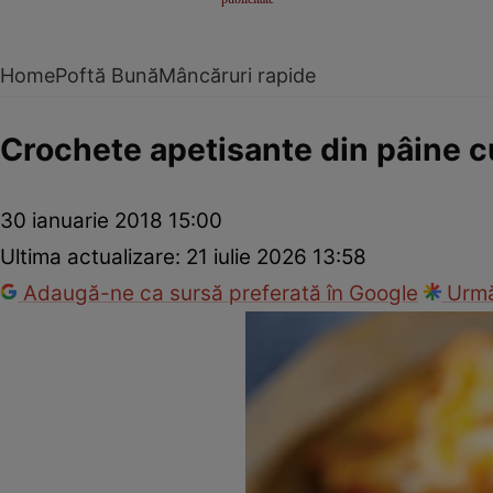
Home
Poftă Bună
Mâncăruri rapide
Crochete apetisante din pâine c
30 ianuarie 2018 15:00
Ultima actualizare:
21 iulie 2026 13:58
Adaugă-ne ca sursă preferată în Google
Urmă