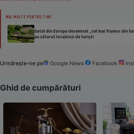
MAI MULTE PENTRU TINE
Satul din Europa desemnat „cel mai frumos din lum
au săturat localnicii de turiști
Urmărește-ne pe
Google News
Facebook
In
Ghid de cumpărături