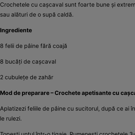
Crochetele cu caşcaval sunt foarte bune şi extrem
sau alături de o supă caldă.
Ingrediente
8 felii de pâine fără coajă
8 bucăţi de caşcaval
2 cubuleţe de zahăr
Mod de preparare – Crochete apetisante cu caşc
Aplatizezi feliile de pâine cu sucitorul, după ce ai
le rulezi.
Topeşti untul într-o tigaie. Rumeneşti crochetele 