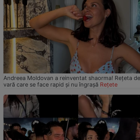
Andreea Moldovan a reinventat shaorma! Rețeta d
vară care se face rapid și nu îngrașă
Rețete