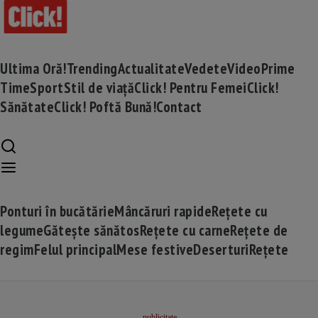
Ultima Oră!
Trending
Actualitate
Vedete
Video
Prime
Time
Sport
Stil de viață
Click! Pentru Femei
Click!
Sănătate
Click! Poftă Bună!
Contact
Ponturi în bucătărie
Mâncăruri rapide
Rețete cu
legume
Gătește sănătos
Rețete cu carne
Rețete de
regim
Felul principal
Mese festive
Deserturi
Rețete