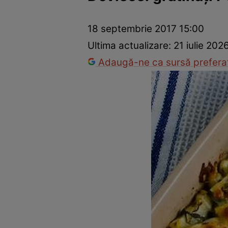
Ponturi în bucătărie
Mâncăruri rapide
Rețete cu legume
18 septembrie 2017 15:00
Ultima actualizare:
21 iulie 202
Adaugă-ne ca sursă preferat