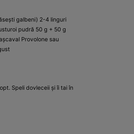
găseşti galbeni) 2-4 linguri
 usturoi pudră 50 g + 50 g
 caşcaval Provolone sau
gust
. Speli dovleceii şi îi tai în