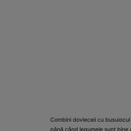
Combini dovleceii cu busuiocul
până când legumele sunt bine a