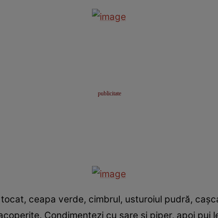
 tocat, ceapa verde, cimbrul, usturoiul pudră, caş
coperite. Condimentezi cu sare şi piper, apoi pui l