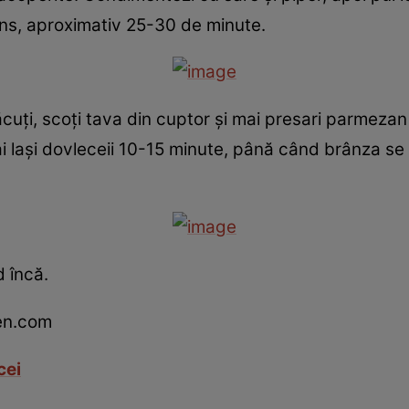
ncins, aproximativ 25-30 de minute.
uţi, scoţi tava din cuptor şi mai presari parmezan
ai laşi dovleceii 10-15 minute, până când brânza se 
d încă.
en.com
cei