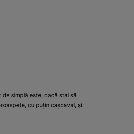
ât de simplă este, dacă stai să
proaspete, cu puţin caşcaval, şi