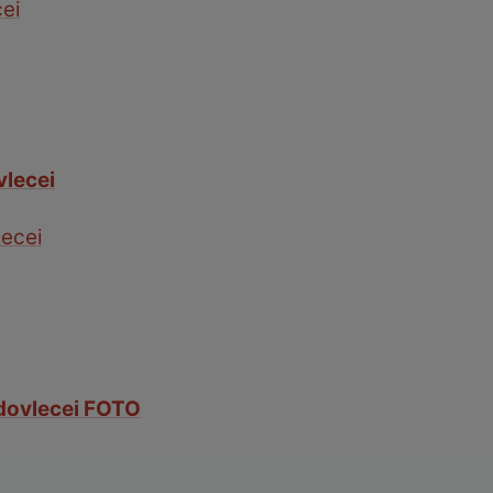
cei
vlecei
lecei
 dovlecei FOTO