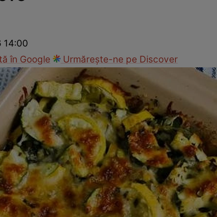
Gătește sănătos
Rețete cu carne
Rețete de regim
Felul p
6 14:00
ă în Google
Urmărește-ne pe Discover