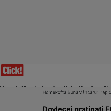
Ultima Oră!
Trending
Actualitate
Vedete
Video
Prime Ti
Home
Poftă Bună
Mâncăruri rapi
Dovlecei gratinaţi 