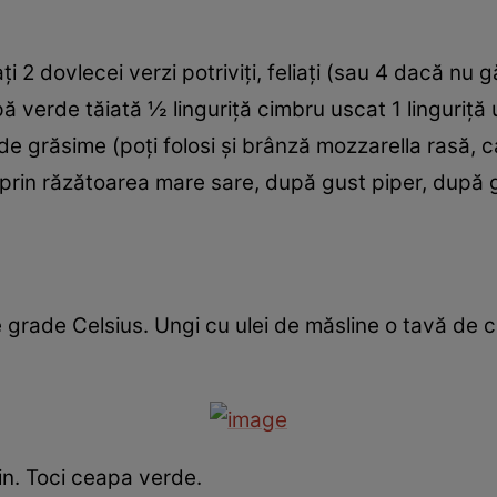
aţi 2 dovlecei verzi potriviţi, feliaţi (sau 4 dacă nu 
ă verde tăiată ½ linguriţă cimbru uscat 1 linguriţă
de grăsime (poţi folosi şi brânză mozzarella rasă,
rin răzătoarea mare sare, după gust piper, după 
grade Celsius. Ungi cu ulei de măsline o tavă de copt
i fin. Toci ceapa verde.