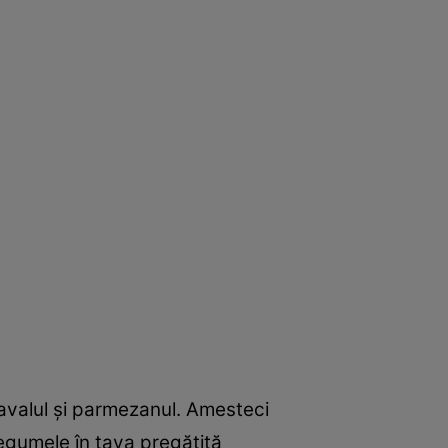
cavalul şi parmezanul. Amesteci
egumele în tava pregătită