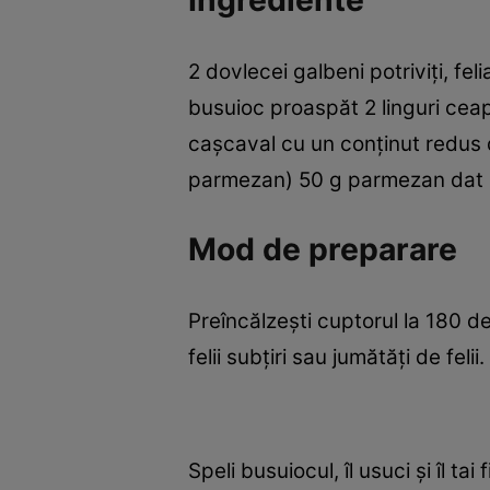
Ingrediente
2 dovlecei galbeni potriviţi, feli
busuioc proaspăt 2 linguri ceap
caşcaval cu un conţinut redus 
parmezan) 50 g parmezan dat p
Mod de preparare
Preîncălzeşti cuptorul la 180 de 
felii subţiri sau jumătăţi de felii.
Speli busuiocul, îl usuci şi îl ta