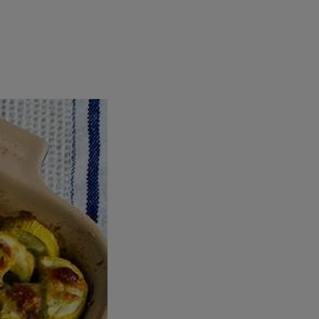
rincipal
Mese festive
Deserturi
Rețete