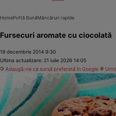
Home
Poftă Bună
Mâncăruri rapide
Fursecuri aromate cu ciocolată
19 decembrie 2014 9:30
Ultima actualizare:
21 iulie 2026 14:05
Adaugă-ne ca sursă preferată în Google
Urmă