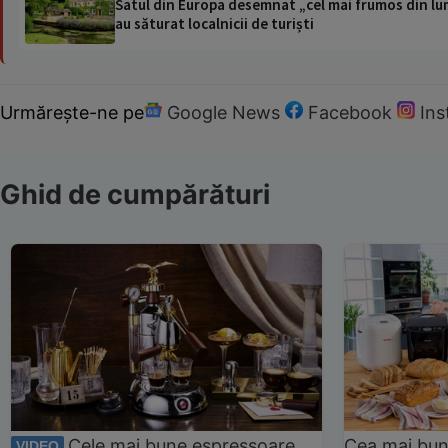
Satul din Europa desemnat „cel mai frumos din lum
au săturat localnicii de turiști
Urmărește-ne pe
Google News
Facebook
In
Ghid de cumpărături
Cele mai bune espressoare
Cea mai bun
VIDEO