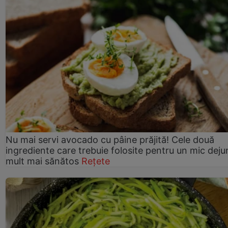
Nu mai servi avocado cu pâine prăjită! Cele două
ingrediente care trebuie folosite pentru un mic deju
mult mai sănătos
Rețete