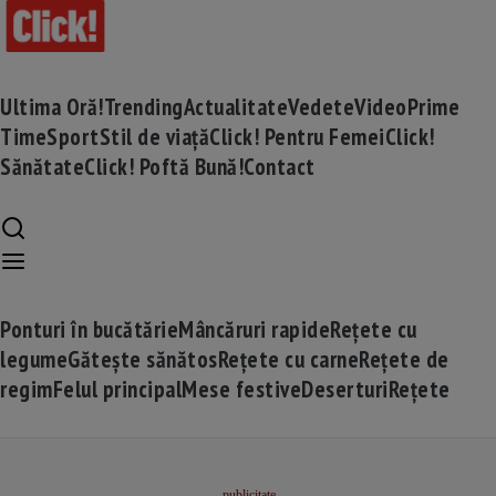
Ultima Oră!
Trending
Actualitate
Vedete
Video
Prime
Time
Sport
Stil de viață
Click! Pentru Femei
Click!
Sănătate
Click! Poftă Bună!
Contact
Ponturi în bucătărie
Mâncăruri rapide
Rețete cu
legume
Gătește sănătos
Rețete cu carne
Rețete de
regim
Felul principal
Mese festive
Deserturi
Rețete