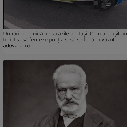
Urmărire comică pe străzile din Iași. Cum a reușit u
biciclist să fenteze poliția și să se facă nevăzut
adevarul.ro