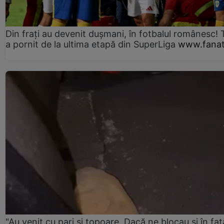
Din frați au devenit dușmani, în fotbalul românesc! 
a pornit de la ultima etapă din SuperLiga
www.fanat
"Au venit cu pari și topoare. Dacă ne blocau şi în faţă