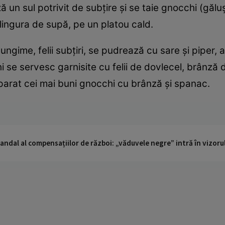
 un sul potrivit de subţire şi se taie gnocchi (găluş
 lingura de supă, pe un platou cald.
ungime, felii subţiri, se pudrează cu sare şi piper, 
 se servesc garnisite cu felii de dovlecel, brânză de
parat cei mai buni gnocchi cu brânză şi spanac.
andal al compensațiilor de război: „văduvele negre” intră în vizorul