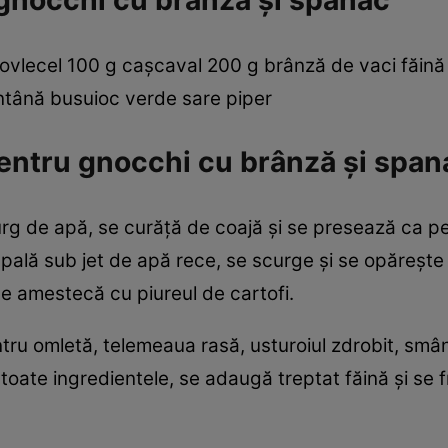
gnocchi cu brânză şi spanac
ovlecel 100 g caşcaval 200 g brânză de vaci făin
ântână busuioc verde sare piper
entru gnocchi cu brânză şi span
curg de apă, se curăţă de coajă şi se presează ca pe
ală sub jet de apă rece, se scurge şi se opăreşte 
se amestecă cu piureul de cartofi.
u omletă, telemeaua rasă, usturoiul zdrobit, smânt
oate ingre­dientele, se adaugă treptat făină şi se