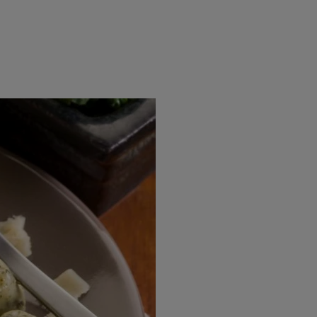
rincipal
Mese festive
Deserturi
Rețete