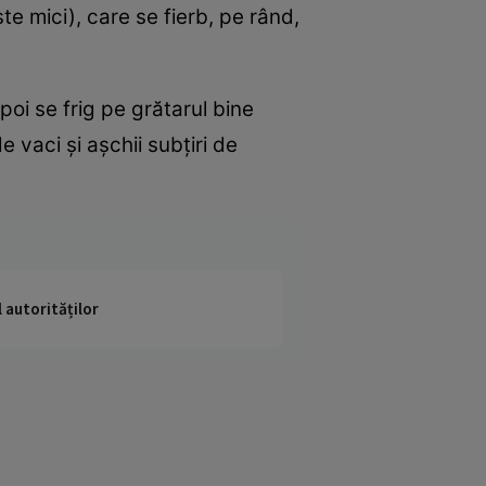
te mici), care se fierb, pe rând,
apoi se frig pe grătarul bine
 vaci şi aşchii subţiri de
 autorităților