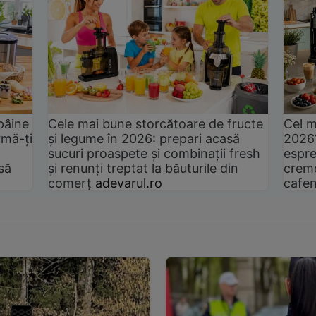
pâine
Cele mai bune storcătoare de fructe
Cel m
rmă-ți
și legume în 2026: prepari acasă
2026
sucuri proaspete și combinații fresh
espre
să
și renunți treptat la băuturile din
cremo
comerț
adevarul.ro
cafen