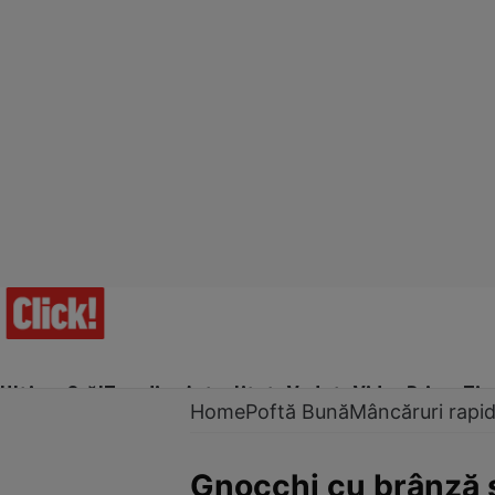
Ultima Oră!
Trending
Actualitate
Vedete
Video
Prime Ti
Home
Poftă Bună
Mâncăruri rapi
Gnocchi cu brânză 