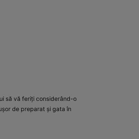
i să vă feriţi considerând-o
uşor de preparat şi gata în