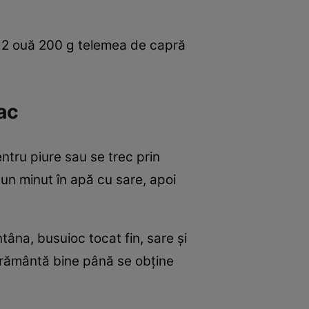
ă 2 ouă 200 g telemea de capră
ac
ntru piure sau se trec prin
un minut în apă cu sare, apoi
âna, busuioc tocat fin, sare şi
 frământă bine până se obţine