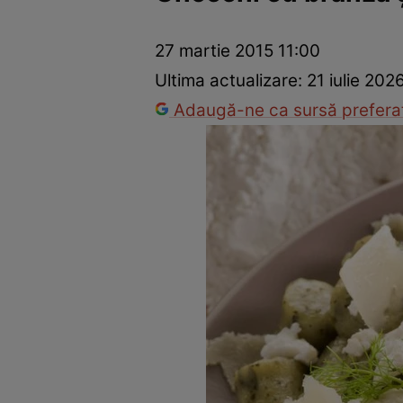
Ponturi în bucătărie
Mâncăruri rapide
Rețete cu legume
27 martie 2015 11:00
Ultima actualizare:
21 iulie 202
Adaugă-ne ca sursă preferat