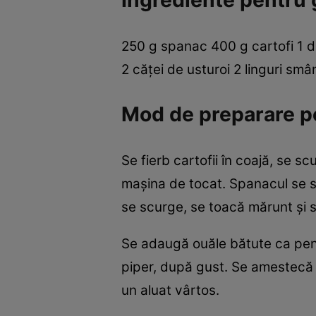
Ingrediente pentru 
250 g spanac 400 g cartofi 1 d
2 căţei de usturoi 2 linguri sm
Mod de preparare p
Se fierb cartofii în coajă, se s
maşina de tocat. Spanacul se sp
se scurge, se toacă mărunt şi 
Se adaugă ouăle bătute ca pentr
piper, după gust. Se amestecă t
un aluat vârtos.