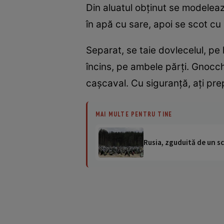
Din aluatul obţinut se modelează
în apă cu sare, apoi se scot cu
Separat, se taie dovlecelul, pe l
încins, pe ambele părţi. Gnocchi
caşcaval. Cu siguranţă, aţi pre
MAI MULTE PENTRU TINE
Rusia, zguduită de un sc