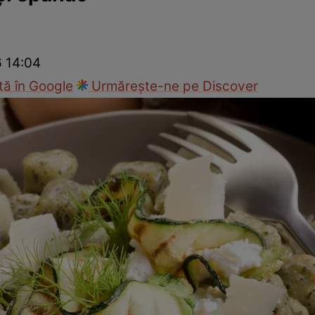
Gătește sănătos
Rețete cu carne
Rețete de regim
Felul p
6 14:04
ă în Google
Urmărește-ne pe Discover