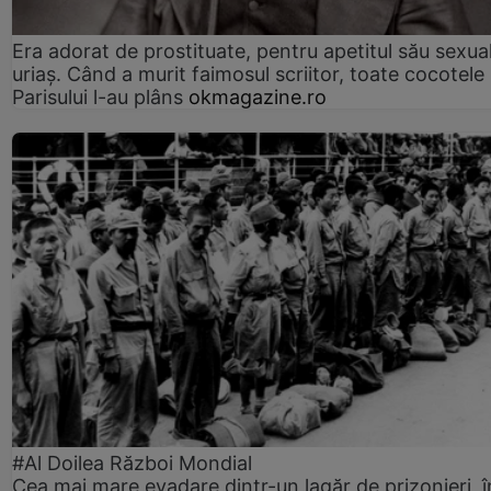
Era adorat de prostituate, pentru apetitul său sexua
uriaș. Când a murit faimosul scriitor, toate cocotele
Parisului l-au plâns
okmagazine.ro
#Al Doilea Război Mondial
Cea mai mare evadare dintr-un lagăr de prizonieri, î