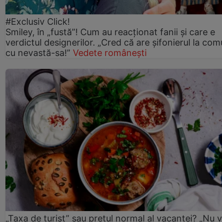
#Exclusiv Click!
Smiley, în „fustă”! Cum au reacționat fanii și care e
verdictul designerilor. „Cred că are șifonierul la co
cu nevastă-sa!”
Vedete românești
„Taxa de turist” sau prețul normal al vacanței? „Nu 