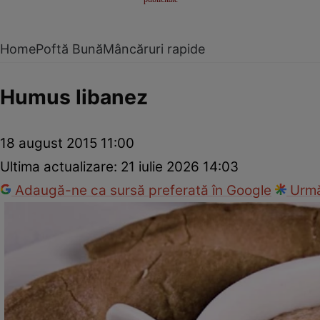
Home
Poftă Bună
Mâncăruri rapide
Humus libanez
18 august 2015 11:00
Ultima actualizare:
21 iulie 2026 14:03
Adaugă-ne ca sursă preferată în Google
Urmă