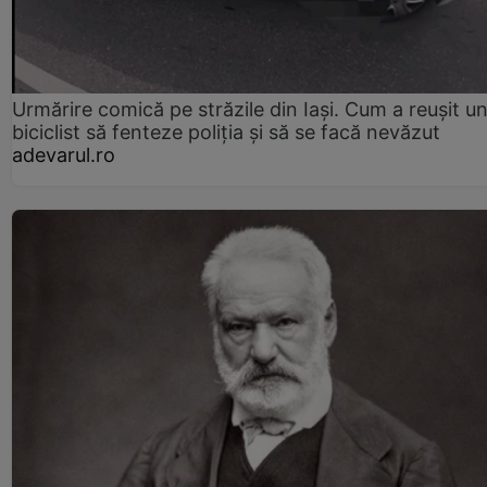
Urmărire comică pe străzile din Iași. Cum a reușit u
biciclist să fenteze poliția și să se facă nevăzut
adevarul.ro