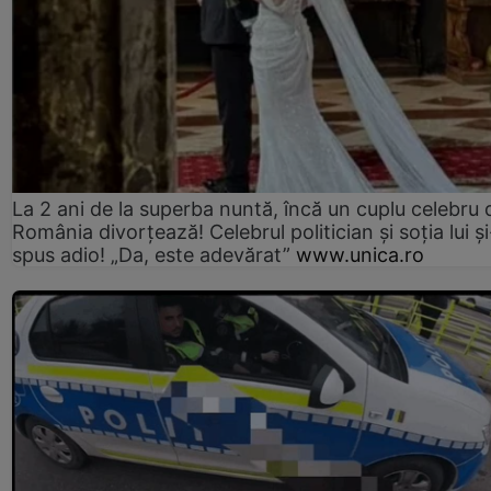
La 2 ani de la superba nuntă, încă un cuplu celebru 
România divorțează! Celebrul politician și soția lui ș
spus adio! „Da, este adevărat”
www.unica.ro