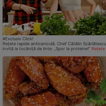
#Exclusiv Click!
Rețete rapide anticaniculă. Chef Cătălin Scărlătesc
invită la tocăniță de linte: „Spor la proteine!”
Rețete