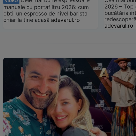
Cele mai bune espressoare
Cea mai bun
VIDEO
2026 – Top 
manuale cu portafiltru 2026: cum
bucătăria înt
obții un espresso de nivel barista
redescoperă 
chiar la tine acasă
adevarul.ro
adevarul.ro