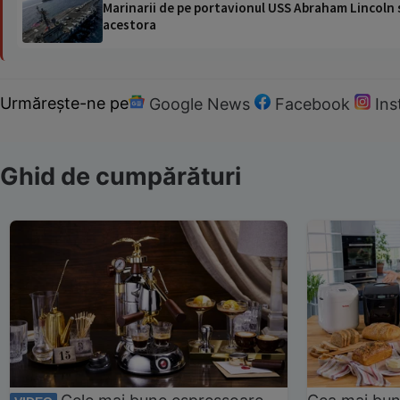
Marinarii de pe portavionul USS Abraham Lincoln su
acestora
Urmărește-ne pe
Google News
Facebook
In
Ghid de cumpărături