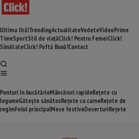
Ultima Oră!
Trending
Actualitate
Vedete
Video
Prime
Time
Sport
Stil de viață
Click! Pentru Femei
Click!
Sănătate
Click! Poftă Bună!
Contact
Ponturi în bucătărie
Mâncăruri rapide
Rețete cu
legume
Gătește sănătos
Rețete cu carne
Rețete de
regim
Felul principal
Mese festive
Deserturi
Rețete