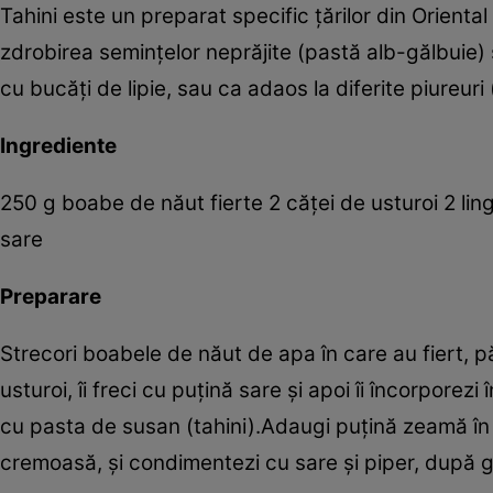
Tahini este un preparat specific ţărilor din Oriental
zdrobirea seminţelor neprăjite (pastă alb-gălbuie)
cu bucăţi de lipie, sau ca adaos la diferite piureu
Ingrediente
250 g boabe de năut fierte 2 căţei de usturoi 2 lin
sare
Preparare
Strecori boabele de năut de apa în care au fiert, p
usturoi, îi freci cu puţină sare şi apoi îi încorpore
cu pasta de susan (tahini).Adaugi puţină zeamă în 
cremoasă, şi condimentezi cu sare şi piper, după g