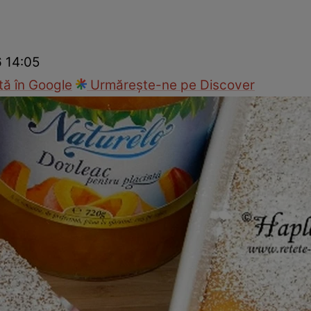
Gătește sănătos
Rețete cu carne
Rețete de regim
Felul p
6 14:05
ă în Google
Urmărește-ne pe Discover