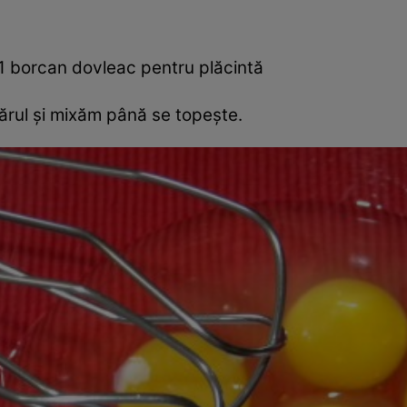
1 borcan dovleac pentru plăcintă
ărul şi mixăm până se topeşte.