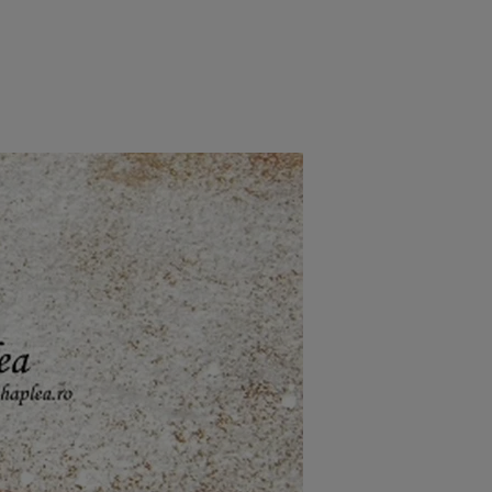
rincipal
Mese festive
Deserturi
Rețete