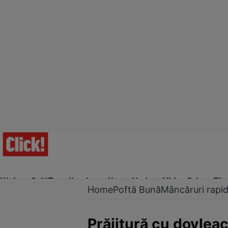
Ultima Oră!
Trending
Actualitate
Vedete
Video
Prime Ti
Home
Poftă Bună
Mâncăruri rapi
Prăjitură cu dovlea