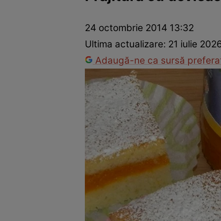
Ponturi în bucătărie
Mâncăruri rapide
Rețete cu legume
24 octombrie 2014 13:32
Ultima actualizare:
21 iulie 202
Adaugă-ne ca sursă preferat