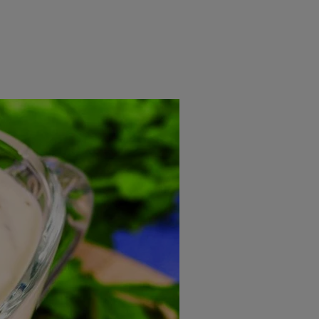
rincipal
Mese festive
Deserturi
Rețete