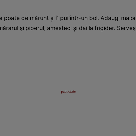
 se poate de mărunt şi îi pui într-un bol. Adaugi ma
rarul şi piperul, amesteci şi dai la frigider. Serveşt