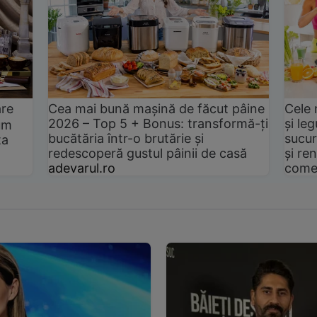
are
Cea mai bună mașină de făcut pâine
Cele 
2026 – Top 5 + Bonus: transformă-ți
și le
um
bucătăria într-o brutărie și
sucur
ta
redescoperă gustul pâinii de casă
și ren
adevarul.ro
come