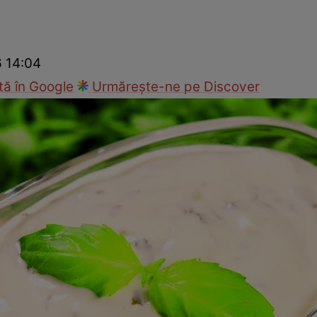
Gătește sănătos
Rețete cu carne
Rețete de regim
Felul p
6 14:04
ă în Google
Urmărește-ne pe Discover