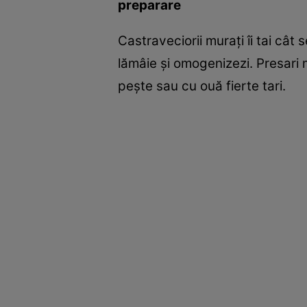
preparare
Castraveciorii muraţi îi tai cât
lămâie şi omogenizezi. Presari mă
peşte sau cu ouă fierte tari.