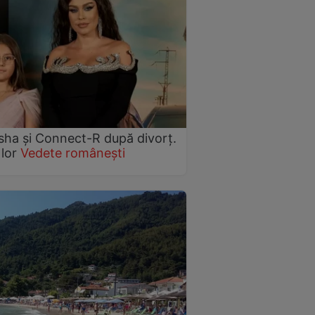
Misha și Connect-R după divorț.
 lor
Vedete românești