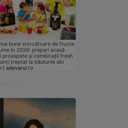
mai bune storcătoare de fructe
gume în 2026: prepari acasă
i proaspete și combinații fresh
unți treptat la băuturile din
rț
adevarul.ro