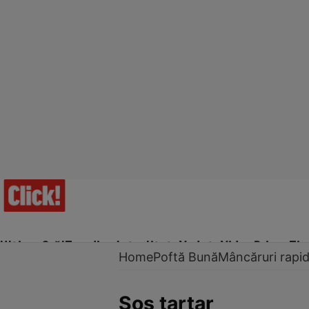
Ultima Oră!
Trending
Actualitate
Vedete
Video
Prime Ti
Home
Poftă Bună
Mâncăruri rapi
Sos tartar