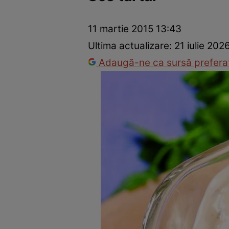
Ponturi în bucătărie
Mâncăruri rapide
Rețete cu legume
11 martie 2015 13:43
Ultima actualizare:
21 iulie 202
Adaugă-ne ca sursă preferat