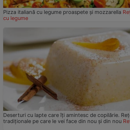
Pizza italiană cu legume proaspete și mozzarella
Re
cu legume
Deserturi cu lapte care îți amintesc de copilărie. Reț
tradiționale pe care le vei face din nou și din nou
Re