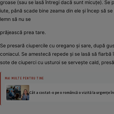
groase (sau se lasă întregi dacă sunt micuţe). Se pră
iute, până scade bine zeama din ele şi încep să se
lemn să nu se
prăjească prea tare.
Se presară ciupercile cu oregano şi sare, după gus
coniacul. Se amestecă repede şi se lasă să fiarbă
sote de ciuperci cu usturoi se serveşte cald, presă
MAI MULTE PENTRU TINE
Cât a costat-o pe o româncă o vizită la urgențe în