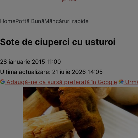
Home
Poftă Bună
Mâncăruri rapide
Sote de ciuperci cu usturoi
28 ianuarie 2015 11:00
Ultima actualizare:
21 iulie 2026 14:05
Adaugă-ne ca sursă preferată în Google
Urmă