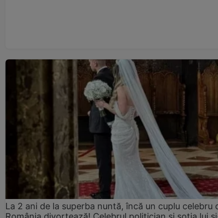
La 2 ani de la superba nuntă, încă un cuplu celebru 
România divorțează! Celebrul politician și soția lui ș