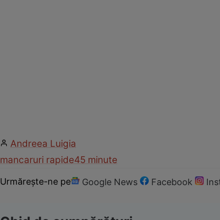
Andreea Luigia
mancaruri rapide
45 minute
Urmărește-ne pe
Google News
Facebook
In