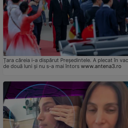
Țara căreia i-a dispărut Președintele. A plecat în va
de două luni și nu s-a mai întors
www.antena3.ro