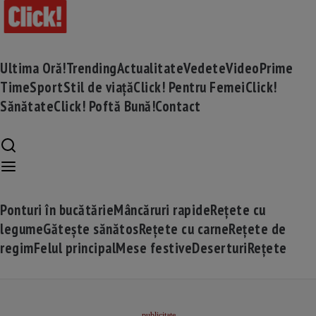
Ultima Oră!
Trending
Actualitate
Vedete
Video
Prime
Time
Sport
Stil de viață
Click! Pentru Femei
Click!
Sănătate
Click! Poftă Bună!
Contact
Ponturi în bucătărie
Mâncăruri rapide
Rețete cu
legume
Gătește sănătos
Rețete cu carne
Rețete de
regim
Felul principal
Mese festive
Deserturi
Rețete