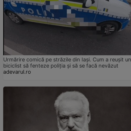
Urmărire comică pe străzile din Iași. Cum a reușit u
biciclist să fenteze poliția și să se facă nevăzut
adevarul.ro