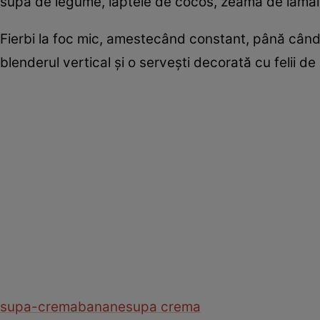
supa de legume, laptele de cocos, zeama de lămâie,
Fierbi la foc mic, amestecând constant, până când
blenderul vertical și o servești decorată cu felii 
supa-crema
banane
supa crema