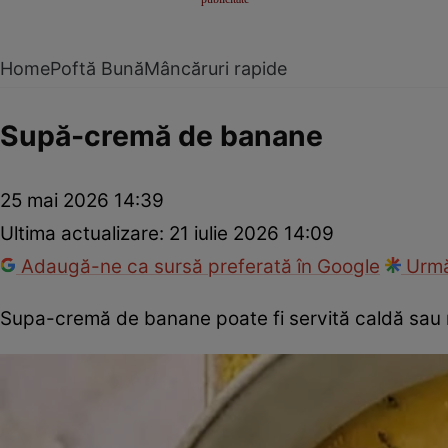
Home
Poftă Bună
Mâncăruri rapide
Supă-cremă de banane
25 mai 2026 14:39
Ultima actualizare:
21 iulie 2026 14:09
Adaugă-ne ca sursă preferată în Google
Urmă
Supa-cremă de banane poate fi servită caldă sau 