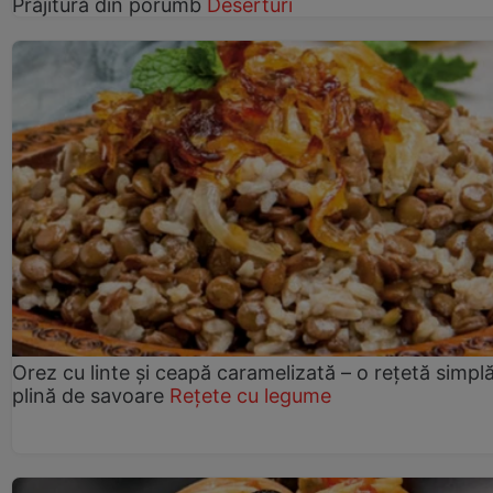
Prăjitură din porumb
Deserturi
Orez cu linte și ceapă caramelizată – o rețetă simplă
plină de savoare
Rețete cu legume