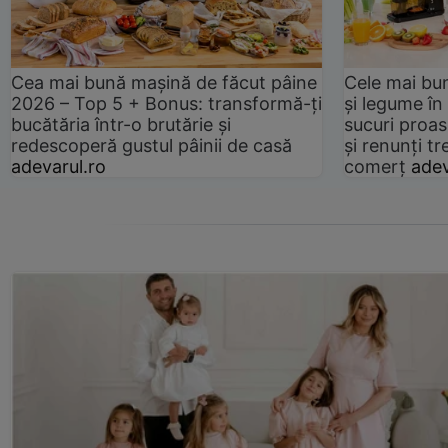
Cea mai bună mașină de făcut pâine
Cele mai bu
2026 – Top 5 + Bonus: transformă-ți
și legume în
bucătăria într-o brutărie și
sucuri proas
redescoperă gustul pâinii de casă
și renunți tr
adevarul.ro
comerț
adev