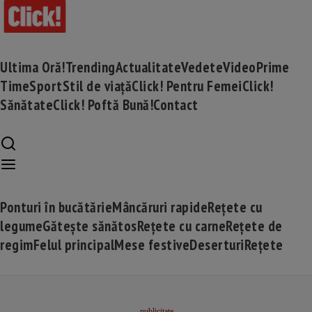
Ultima Oră!
Trending
Actualitate
Vedete
Video
Prime
Time
Sport
Stil de viață
Click! Pentru Femei
Click!
Sănătate
Click! Poftă Bună!
Contact
Ponturi în bucătărie
Mâncăruri rapide
Rețete cu
legume
Gătește sănătos
Rețete cu carne
Rețete de
regim
Felul principal
Mese festive
Deserturi
Rețete