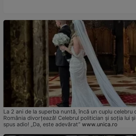
La 2 ani de la superba nuntă, încă un cuplu celebru 
România divorțează! Celebrul politician și soția lui ș
spus adio! „Da, este adevărat”
www.unica.ro