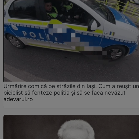
Urmărire comică pe străzile din Iași. Cum a reușit u
biciclist să fenteze poliția și să se facă nevăzut
adevarul.ro