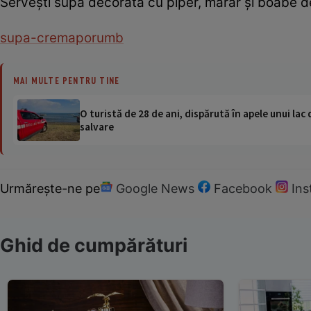
Servești supa decorată cu piper, mărar și boabe 
supa-crema
porumb
MAI MULTE PENTRU TINE
O turistă de 28 de ani, dispărută în apele unui lac 
salvare
Urmărește-ne pe
Google News
Facebook
In
Ghid de cumpărături