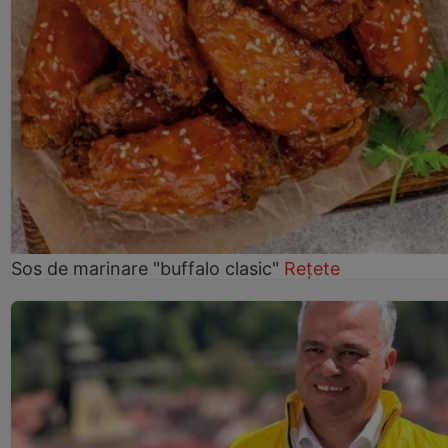
Sos de marinare "buffalo clasic"
Rețete