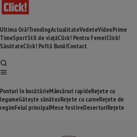
Ultima Oră!
Trending
Actualitate
Vedete
Video
Prime
Time
Sport
Stil de viață
Click! Pentru Femei
Click!
Sănătate
Click! Poftă Bună!
Contact
Ponturi în bucătărie
Mâncăruri rapide
Rețete cu
legume
Gătește sănătos
Rețete cu carne
Rețete de
regim
Felul principal
Mese festive
Deserturi
Rețete