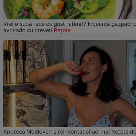
Vrei o supă rece cu gust rafinat? Încearcă gazpach
avocado cu creveți
Rețete
Andreea Moldovan a reinventat shaorma! Rețeta d