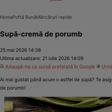
Home
Poftă Bună
Mâncăruri rapide
Supă-cremă de porumb
25 mai 2026 14:38
Ultima actualizare:
21 iulie 2026 14:09
Adaugă-ne ca sursă preferată în Google
Urmă
Ai mai gustat până acum o astfel de supă? Te asig
de porumb!