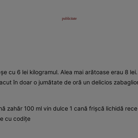
eşe cu 6 lei kilogramul. Alea mai arătoase erau 8 le
facut în doar o jumătate de oră un delicios zabaglio
ă zahăr 100 ml vin dulce 1 cană frişcă lichidă rece
şe cu codiţe