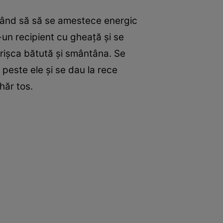
nuând să să se amestece energic
r-un recipient cu gheaţă şi se
rişca bătută şi smântâna. Se
peste ele şi se dau la rece
hăr tos.