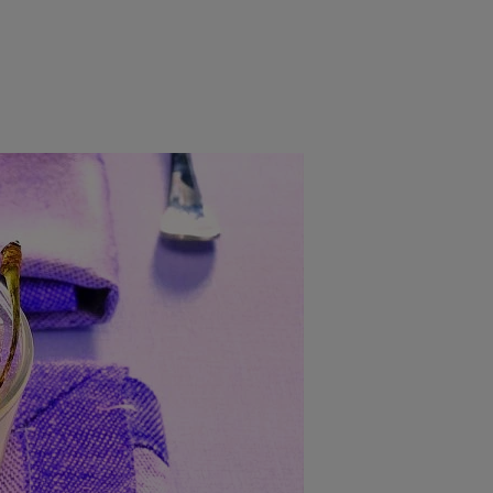
rincipal
Mese festive
Deserturi
Rețete