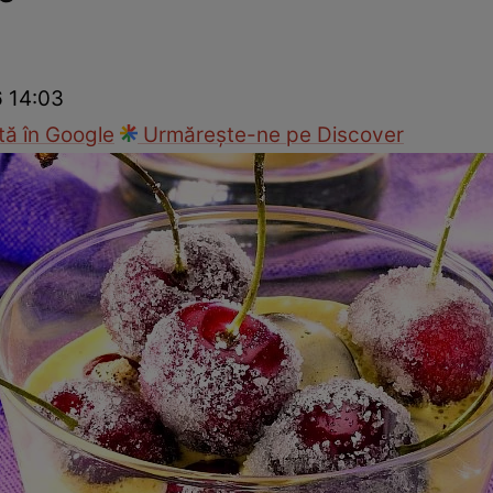
Gătește sănătos
Rețete cu carne
Rețete de regim
Felul p
6 14:03
ă în Google
Urmărește-ne pe Discover