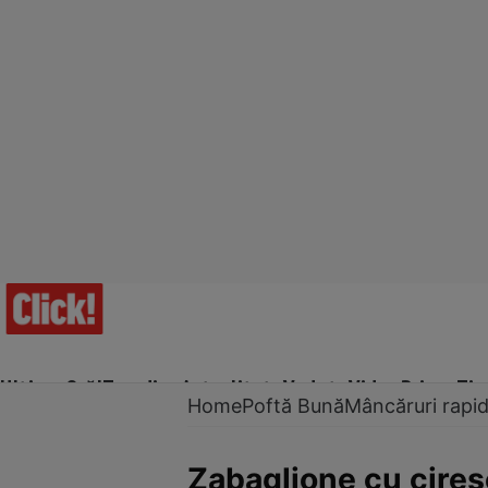
Ultima Oră!
Trending
Actualitate
Vedete
Video
Prime Ti
Home
Poftă Bună
Mâncăruri rapi
Zabaglione cu cireş