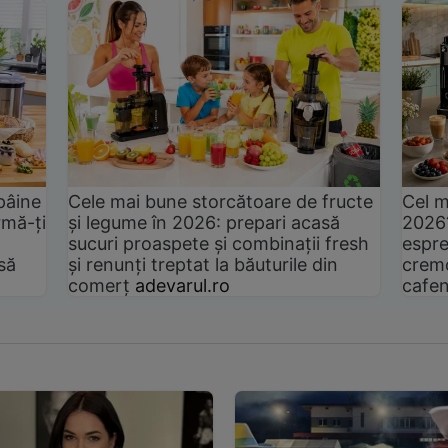
pâine
Cele mai bune storcătoare de fructe
Cel m
rmă-ți
și legume în 2026: prepari acasă
2026
sucuri proaspete și combinații fresh
espre
să
și renunți treptat la băuturile din
cremo
comerț
adevarul.ro
cafen