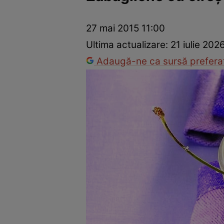
Ponturi în bucătărie
Mâncăruri rapide
Rețete cu legume
27 mai 2015 11:00
Ultima actualizare:
21 iulie 202
Adaugă-ne ca sursă preferat