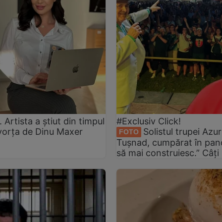
rtista a știut din timpul
#Exclusiv Click!
ivorța de Dinu Maxer
Solistul trupei Azur
FOTO
Tușnad, cumpărat în pan
să mai construiesc.” Câți