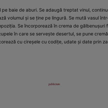
l pe ­baie de aburi. Se adaugă treptat vinul, conti
ază volumul şi se ţine pe lingură. Se mută vasul înt
oziţia. Se încorporează în crema de gălbenuşuri f
cupele în care se serveşte desertul, se pune cremă 
corează cu cireşele cu codiţe, udate şi date prin za