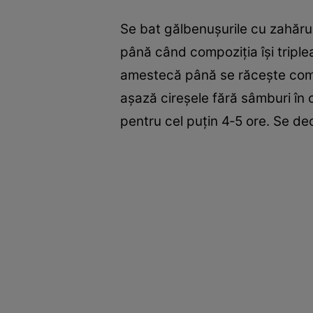
Se bat gălbenuşurile cu zahăru
­până când compoziţia îşi triple
amestecă până se răceşte ­comp
aşază cireşele fără sâmburi în 
pentru cel puţin 4‑5 ore. Se de