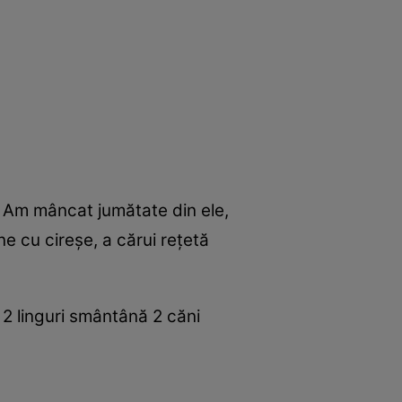
i. Am mâncat jumătate din ele,
ne cu cireşe, a cărui reţetă
 2 linguri smântână 2 căni