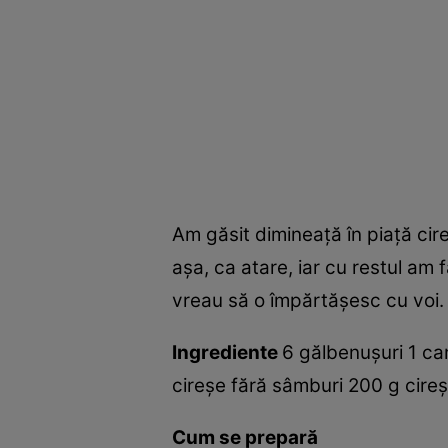
Am găsit dimineaţă în piaţă cir
aşa, ca atare, iar cu restul am 
vreau să o împărtăşesc cu voi.
Ingrediente
6 gălbenuşuri 1 can
cireşe fără sâmburi 200 g cire
Cum se prepară