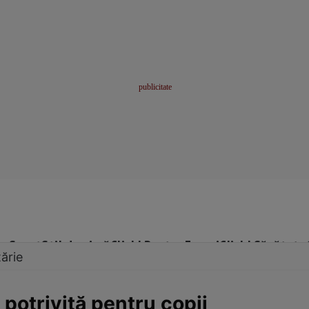
me
Sport
Stil de viață
Click! Pentru Femei
Click! Sănătate
ărie
 potrivită pentru copii