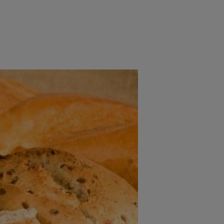
rincipal
Mese festive
Deserturi
Rețete