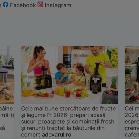
s
Facebook
Instagram
pâine
Cele mai bune storcătoare de fructe
Cel m
rmă-ți
și legume în 2026: prepari acasă
2026
sucuri proaspete și combinații fresh
espre
să
și renunți treptat la băuturile din
cremo
comerț
adevarul.ro
cafen