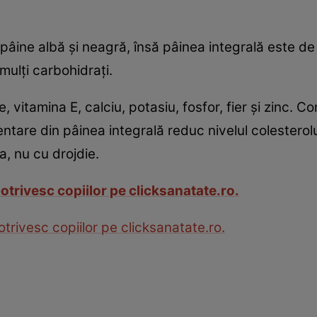
pâine albă şi neagră, însă pâinea integrală este d
mulţi carbohidraţi.
, vitamina E, calciu, potasiu, fosfor, fier şi zinc. 
limentare din pâinea integrală reduc nivelul colestero
a, nu cu drojdie.
potrivesc copiilor pe clicksanatate.ro.
otrivesc copiilor pe clicksanatate.ro.