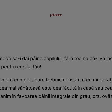
ncepe să-i dai pâine copilului, fără teama că-l va î
pentru copilul tău!
liment complet, care trebuie consumat cu moderaţi
a cea mai sănătoasă este cea făcută în casă sau ce
 unanim în favoarea pâinii integrale din grâu, orz, ovă