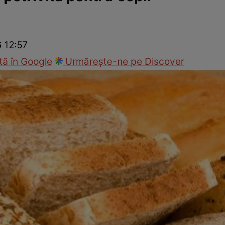
Gătește sănătos
Rețete cu carne
Rețete de regim
Felul p
6 12:57
ă în Google
Urmărește-ne pe Discover