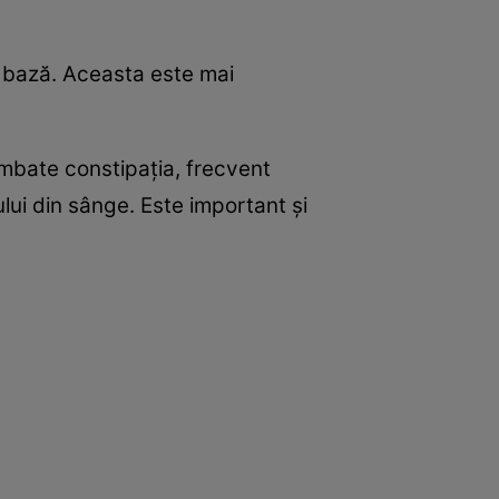
e bază. Aceasta este mai
Combate constipaţia, frecvent
lului din sânge. Este important şi