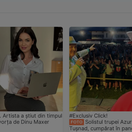
rtista a știut din timpul
#Exclusiv Click!
ivorța de Dinu Maxer
Solistul trupei Azur
FOTO
Tușnad, cumpărat în pan