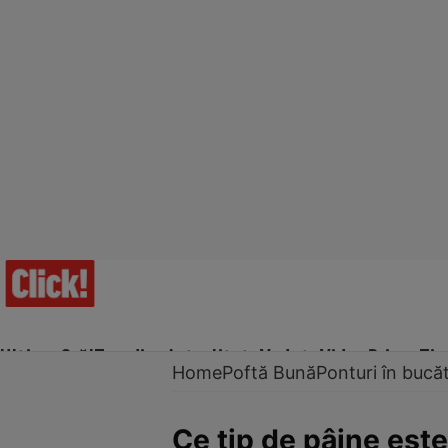
Ultima Oră!
Trending
Actualitate
Vedete
Video
Prime Ti
Home
Poftă Bună
Ponturi în bucăt
Ce tip de pâine este