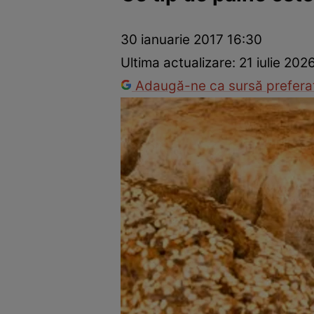
Ponturi în bucătărie
Mâncăruri rapide
Rețete cu legume
30 ianuarie 2017 16:30
Ultima actualizare:
21 iulie 202
Adaugă-ne ca sursă preferat