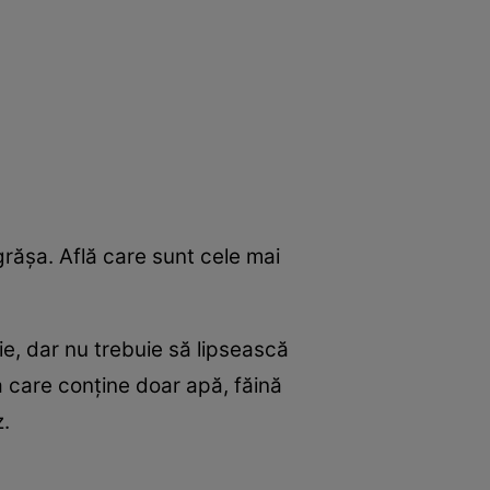
ngrăşa. Află care sunt cele mai
e, dar nu trebuie să lipsească
a care conţine doar apă, făină
z.