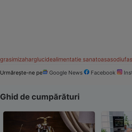
grasimi
zahar
glucide
alimentatie sanatoasa
sodiu
fa
Urmărește-ne pe
Google News
Facebook
In
Ghid de cumpărături