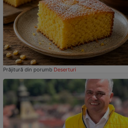
Prăjitură din porumb
Deserturi