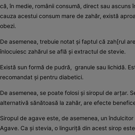
că, în medie, românii consumă, direct sau ascuns în
cauza acestui consum mare de zahăr, există aproape
obezi.
De asemenea, trebuie notat şi faptul că zah[rul are c
înlocuiesc zahărul se află şi extractul de stevie.
Există sun formă de pudră, granule sau lichidă. Es
recomandat şi pentru diabetici.
De asemenea, se poate folosi şi siropul de arţar. Se
alternativă sănătoasă la zahăr, are efecte benefic
Siropul de agave este, de asemenea, un îndulcitor n
Agave. Ca şi stevia, o linguriţă din acest sirop est