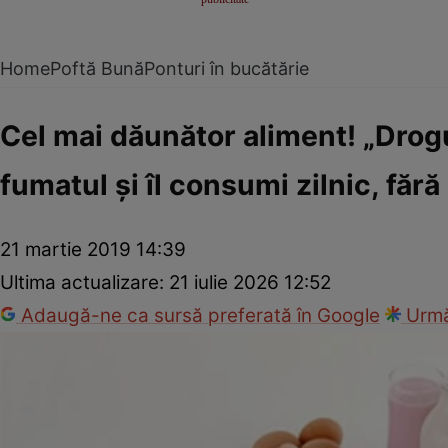
Home
Poftă Bună
Ponturi în bucătărie
Cel mai dăunător aliment! „Drogu
fumatul şi îl consumi zilnic, fără
21 martie 2019 14:39
Ultima actualizare:
21 iulie 2026 12:52
Adaugă-ne ca sursă preferată în Google
Urmă