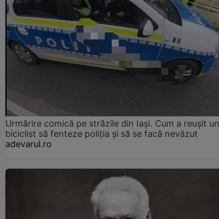
Urmărire comică pe străzile din Iași. Cum a reușit u
biciclist să fenteze poliția și să se facă nevăzut
adevarul.ro