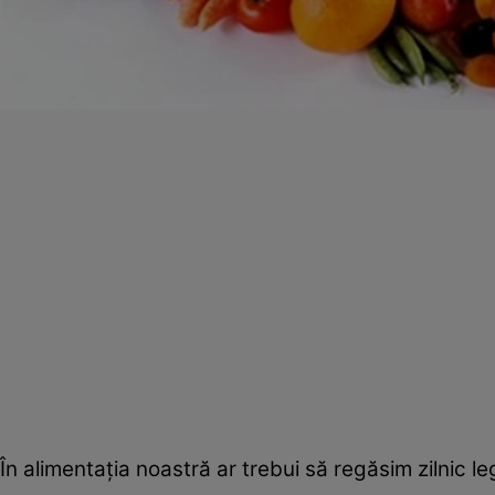
În alimentaţia noastră ar trebui să regăsim zilnic l