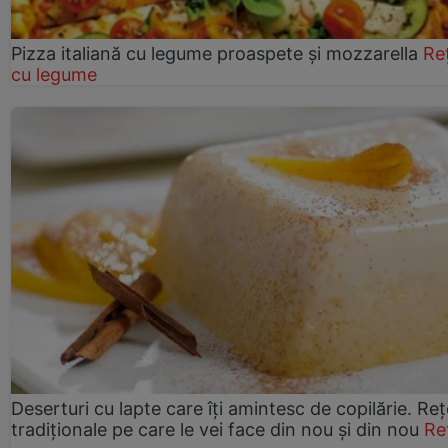
Pizza italiană cu legume proaspete și mozzarella
Re
cu legume
Deserturi cu lapte care îți amintesc de copilărie. Reț
tradiționale pe care le vei face din nou și din nou
Re