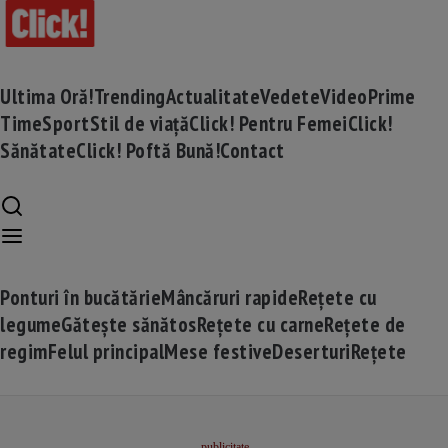
Ultima Oră!
Trending
Actualitate
Vedete
Video
Prime
Time
Sport
Stil de viață
Click! Pentru Femei
Click!
Sănătate
Click! Poftă Bună!
Contact
Ponturi în bucătărie
Mâncăruri rapide
Rețete cu
legume
Gătește sănătos
Rețete cu carne
Rețete de
regim
Felul principal
Mese festive
Deserturi
Rețete