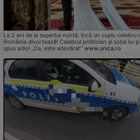
La 2 ani de la superba nuntă, încă un cuplu celebru 
România divorțează! Celebrul politician și soția lui ș
spus adio! „Da, este adevărat”
www.unica.ro