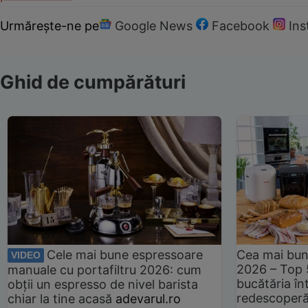
Urmărește-ne pe
Google News
Facebook
In
Ghid de cumpărături
Cele mai bune espressoare
Cea mai bun
VIDEO
2026 – Top 
manuale cu portafiltru 2026: cum
bucătăria înt
obții un espresso de nivel barista
redescoperă 
chiar la tine acasă
adevarul.ro