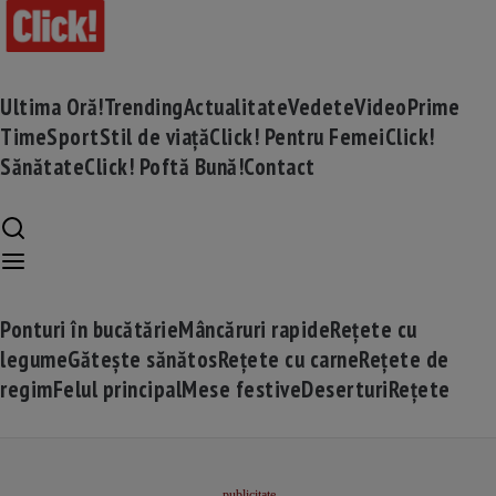
Ultima Oră!
Trending
Actualitate
Vedete
Video
Prime
Time
Sport
Stil de viață
Click! Pentru Femei
Click!
Sănătate
Click! Poftă Bună!
Contact
Ponturi în bucătărie
Mâncăruri rapide
Rețete cu
legume
Gătește sănătos
Rețete cu carne
Rețete de
regim
Felul principal
Mese festive
Deserturi
Rețete