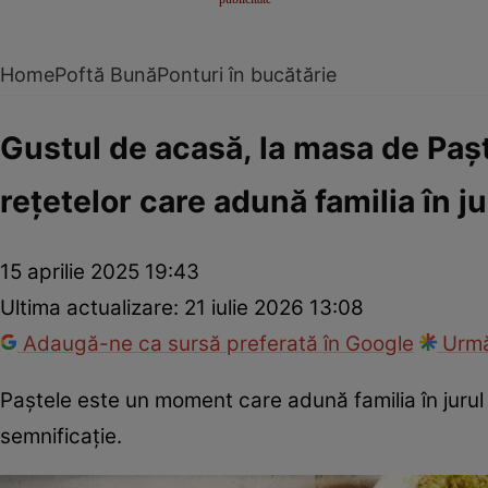
Home
Poftă Bună
Ponturi în bucătărie
Gustul de acasă, la masa de Paș
rețetelor care adună familia în j
15 aprilie 2025 19:43
Ultima actualizare:
21 iulie 2026 13:08
Adaugă-ne ca sursă preferată în Google
Urmă
Paștele este un moment care adună familia în jurul m
semnificație.