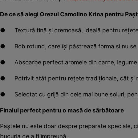
De ce să alegi Orezul Camolino Krina pentru Paș
● Textură fină și cremoasă, ideală pentru rețete
● Bob rotund, care își păstrează forma și nu se 
● Absoarbe perfect aromele din carne, legume ș
● Potrivit atât pentru rețete tradiționale, cât și
● Selectat cu grijă din cele mai bune soiuri, pen
Finalul perfect pentru o masă de sărbătoare
Paștele nu este doar despre preparate speciale, c
bucuria de a fi împreună.