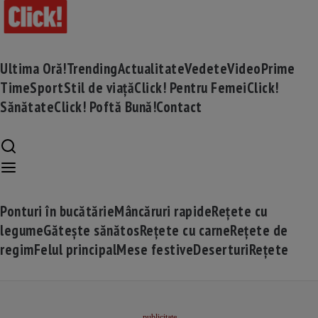
Ultima Oră!
Trending
Actualitate
Vedete
Video
Prime
Time
Sport
Stil de viață
Click! Pentru Femei
Click!
Sănătate
Click! Poftă Bună!
Contact
Ponturi în bucătărie
Mâncăruri rapide
Rețete cu
legume
Gătește sănătos
Rețete cu carne
Rețete de
regim
Felul principal
Mese festive
Deserturi
Rețete