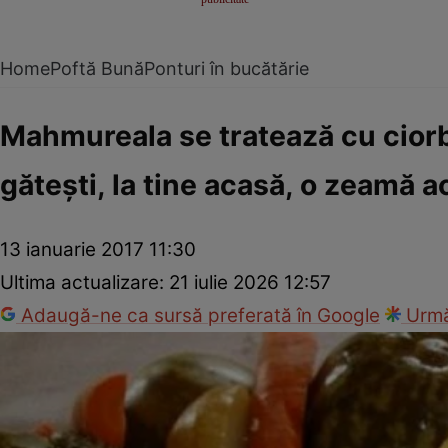
Home
Poftă Bună
Ponturi în bucătărie
Mahmureala se tratează cu ciorb
găteşti, la tine acasă, o zeamă a
13 ianuarie 2017 11:30
Ultima actualizare:
21 iulie 2026 12:57
Adaugă-ne ca sursă preferată în Google
Urmă