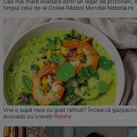
Cea mai mare evadare dintr-un lagăr de prizonieri, î
timpul celui de-al Doilea Război Mondial
historia.ro
Vrei o supă rece cu gust rafinat? Încearcă gazpach
avocado cu creveți
Rețete