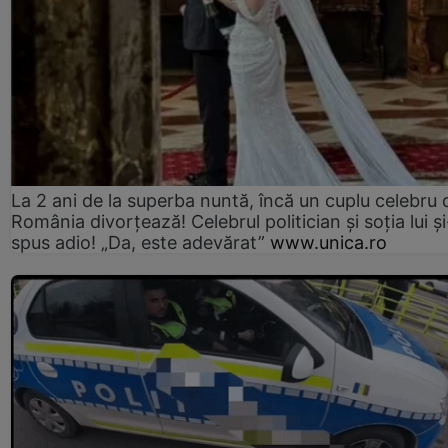
La 2 ani de la superba nuntă, încă un cuplu celebru 
România divorțează! Celebrul politician și soția lui ș
spus adio! „Da, este adevărat”
www.unica.ro