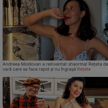
Andreea Moldovan a reinventat shaorma! Rețeta d
vară care se face rapid și nu îngrașă
Rețete