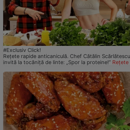
#Exclusiv Click!
Rețete rapide anticaniculă. Chef Cătălin Scărlătesc
invită la tocăniță de linte: „Spor la proteine!”
Rețete