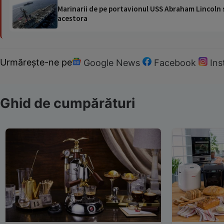
Marinarii de pe portavionul USS Abraham Lincoln su
acestora
Urmărește-ne pe
Google News
Facebook
In
Ghid de cumpărături