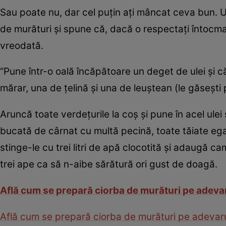
Sau poate nu, dar cel puţin aţi mâncat ceva bun. Ui
de murături şi spune că, dacă o respectaţi întocma
vreodată.
“Pune într-o oală încăpătoare un deget de ulei şi c
mărar, una de ţelină şi una de leuştean (le găseşti
Aruncă toate verdeţurile la coş şi pune în acel ule
bucată de cârnat cu multă pecină, toate tăiate egal
stinge-le cu trei litri de apă clocotită şi adaugă c
trei ape ca să n-aibe sărătură ori gust de doagă.
Află cum se prepară ciorba de murături pe adevar
Află cum se prepară ciorba de murături pe adevarul