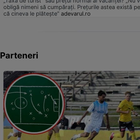
„Taxa de turist” sau prețul normal al vacanței? „Nu 
obligă nimeni să cumpărați. Prețurile astea există p
că cineva le plătește”
adevarul.ro
Parteneri