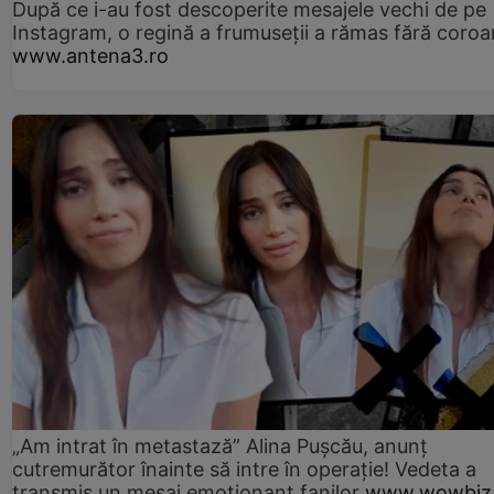
După ce i-au fost descoperite mesajele vechi de pe
Instagram, o regină a frumuseții a rămas fără coro
www.antena3.ro
„Am intrat în metastază” Alina Pușcău, anunț
cutremurător înainte să intre în operație! Vedeta a
transmis un mesaj emoționant fanilor
www.wowbiz.