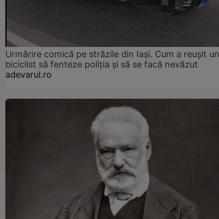
Urmărire comică pe străzile din Iași. Cum a reușit u
biciclist să fenteze poliția și să se facă nevăzut
adevarul.ro