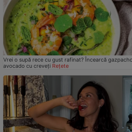
Vrei o supă rece cu gust rafinat? Încearcă gazpach
avocado cu creveți
Rețete