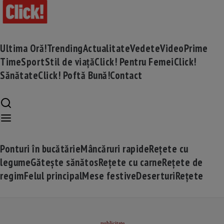
Ultima Oră!
Trending
Actualitate
Vedete
Video
Prime
Time
Sport
Stil de viață
Click! Pentru Femei
Click!
Sănătate
Click! Poftă Bună!
Contact
Ponturi în bucătărie
Mâncăruri rapide
Rețete cu
legume
Gătește sănătos
Rețete cu carne
Rețete de
regim
Felul principal
Mese festive
Deserturi
Rețete