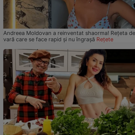
Andreea Moldovan a reinventat shaorma! Rețeta d
vară care se face rapid și nu îngrașă
Rețete