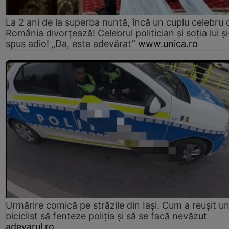
La 2 ani de la superba nuntă, încă un cuplu celebru 
România divorțează! Celebrul politician și soția lui ș
spus adio! „Da, este adevărat”
www.unica.ro
Urmărire comică pe străzile din Iași. Cum a reușit u
biciclist să fenteze poliția și să se facă nevăzut
adevarul.ro