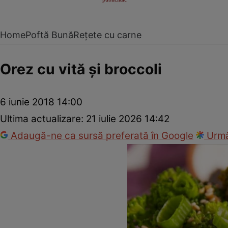
Home
Poftă Bună
Rețete cu carne
Orez cu vită şi broccoli
6 iunie 2018 14:00
Ultima actualizare:
21 iulie 2026 14:42
Adaugă-ne ca sursă preferată în Google
Urmă