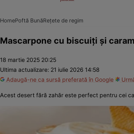
Home
Poftă Bună
Rețete de regim
Mascarpone cu biscuiți și caram
18 martie 2025 20:25
Ultima actualizare:
21 iulie 2026 14:58
Adaugă-ne ca sursă preferată în Google
Urmă
Acest desert fără zahăr este perfect pentru cei c