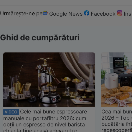
Urmărește-ne pe
Google News
Facebook
In
Ghid de cumpărături
Cele mai bune espressoare
Cea mai bun
VIDEO
2026 – Top 
manuale cu portafiltru 2026: cum
bucătăria înt
obții un espresso de nivel barista
redescoperă 
chiar la tine acasă
adevarul.ro