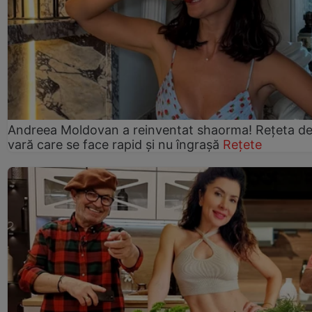
Andreea Moldovan a reinventat shaorma! Rețeta d
vară care se face rapid și nu îngrașă
Rețete