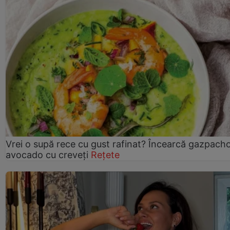
Vrei o supă rece cu gust rafinat? Încearcă gazpach
avocado cu creveți
Rețete