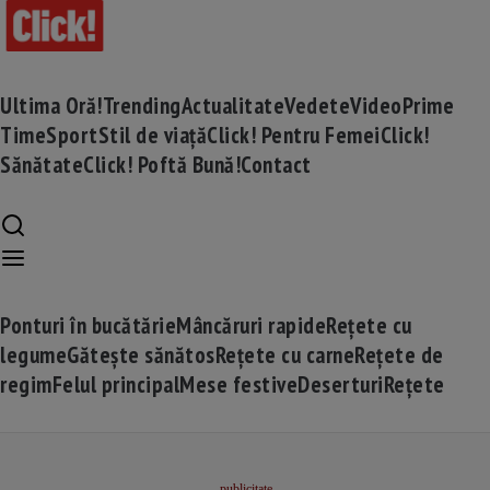
Ultima Oră!
Trending
Actualitate
Vedete
Video
Prime
Time
Sport
Stil de viață
Click! Pentru Femei
Click!
Sănătate
Click! Poftă Bună!
Contact
Ponturi în bucătărie
Mâncăruri rapide
Rețete cu
legume
Gătește sănătos
Rețete cu carne
Rețete de
regim
Felul principal
Mese festive
Deserturi
Rețete