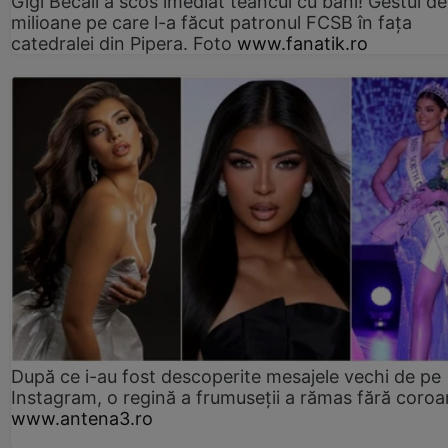
Gigi Becali a scos imediat teancul cu bani! Gestul de
milioane pe care l-a făcut patronul FCSB în fața
catedralei din Pipera. Foto
www.fanatik.ro
După ce i-au fost descoperite mesajele vechi de pe
Instagram, o regină a frumuseții a rămas fără coro
www.antena3.ro