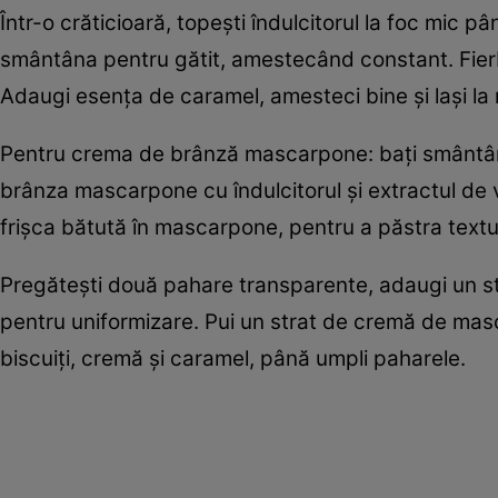
Într-o crăticioară, topești îndulcitorul la foc mic p
smântâna pentru gătit, amestecând constant. Fierb
Adaugi esența de caramel, amesteci bine și lași la r
Pentru crema de brânză mascarpone: bați smântâna 
brânza mascarpone cu îndulcitorul și extractul de 
frișca bătută în mascarpone, pentru a păstra textu
Pregătești două pahare transparente, adaugi un str
pentru uniformizare. Pui un strat de cremă de masc
biscuiți, cremă și caramel, până umpli paharele.