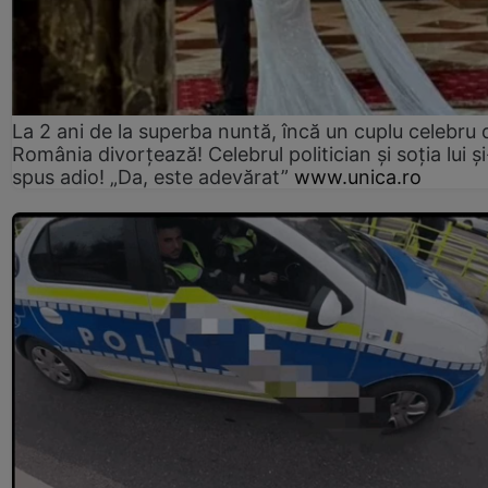
La 2 ani de la superba nuntă, încă un cuplu celebru 
România divorțează! Celebrul politician și soția lui ș
spus adio! „Da, este adevărat”
www.unica.ro