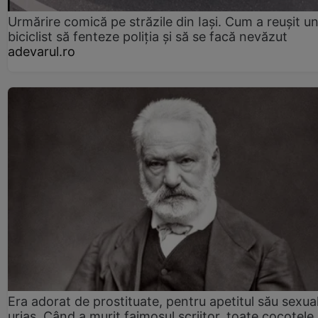
Urmărire comică pe străzile din Iași. Cum a reușit u
biciclist să fenteze poliția și să se facă nevăzut
adevarul.ro
Era adorat de prostituate, pentru apetitul său sexua
uriaș. Când a murit faimosul scriitor, toate cocotele