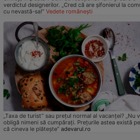
verdictul designerilor. „Cred că are șifonierul la co
cu nevastă-sa!”
Vedete românești
„Taxa de turist” sau prețul normal al vacanței? „Nu 
obligă nimeni să cumpărați. Prețurile astea există p
că cineva le plătește”
adevarul.ro