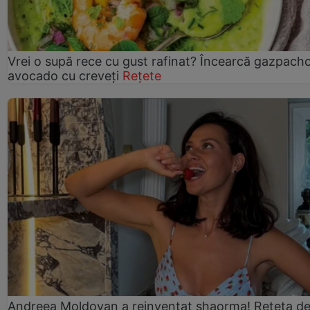
Vrei o supă rece cu gust rafinat? Încearcă gazpach
avocado cu creveți
Rețete
Andreea Moldovan a reinventat shaorma! Rețeta d