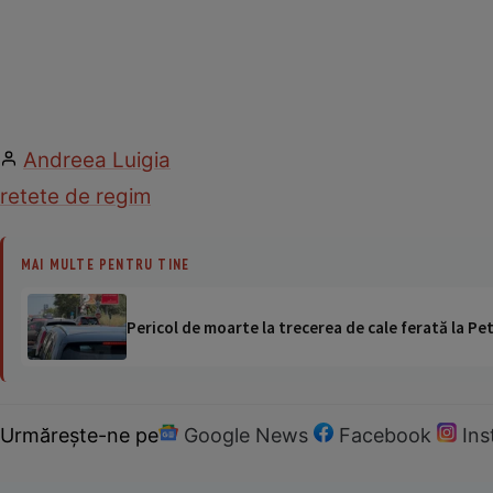
Andreea Luigia
retete de regim
MAI MULTE PENTRU TINE
Pericol de moarte la trecerea de cale ferată la Pet
Urmărește-ne pe
Google News
Facebook
In