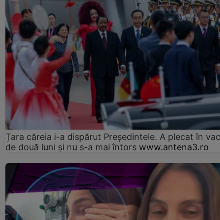
Țara căreia i-a dispărut Președintele. A plecat în va
de două luni și nu s-a mai întors
www.antena3.ro