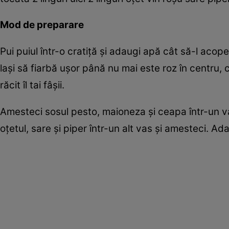
Mod de preparare
Pui puiul într-o cratiţă şi adaugi apă cât să-l acope
laşi să fiarbă uşor până nu mai este roz în centru,
răcit îl tai fâşii.
Amesteci sosul pesto, maioneza şi ceapa într-un va
oţetul, sare şi piper într-un alt vas şi amesteci. Ada