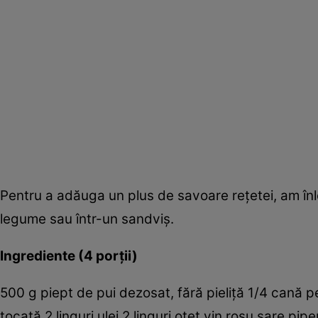
Pentru a adăuga un plus de savoare reţetei, am în
legume sau într-un sandviş.
Ingrediente (4 porţii)
500 g piept de pui dezosat, fără pieliţă 1/4 cană 
tocată 2 linguri ulei 2 linguri oţet vin roşu sare pi