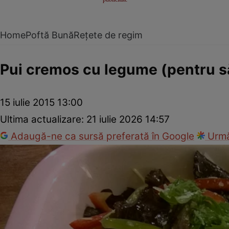
Home
Poftă Bună
Rețete de regim
Pui cremos cu legume (pentru să
15 iulie 2015 13:00
Ultima actualizare:
21 iulie 2026 14:57
Adaugă-ne ca sursă preferată în Google
Urmă