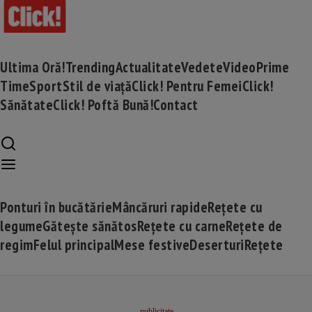
Ultima Oră!
Trending
Actualitate
Vedete
Video
Prime
Time
Sport
Stil de viață
Click! Pentru Femei
Click!
Sănătate
Click! Poftă Bună!
Contact
Ponturi în bucătărie
Mâncăruri rapide
Rețete cu
legume
Gătește sănătos
Rețete cu carne
Rețete de
regim
Felul principal
Mese festive
Deserturi
Rețete