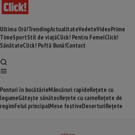
Ultima Oră!
Trending
Actualitate
Vedete
Video
Prime
Time
Sport
Stil de viață
Click! Pentru Femei
Click!
Sănătate
Click! Poftă Bună!
Contact
Ponturi în bucătărie
Mâncăruri rapide
Rețete cu
legume
Gătește sănătos
Rețete cu carne
Rețete de
regim
Felul principal
Mese festive
Deserturi
Rețete