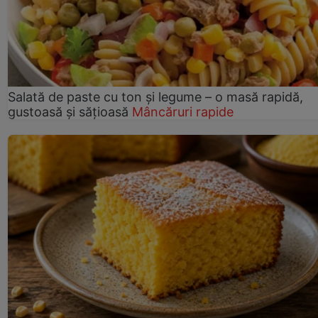
Salată de paste cu ton și legume – o masă rapidă,
gustoasă și sățioasă
Mâncăruri rapide