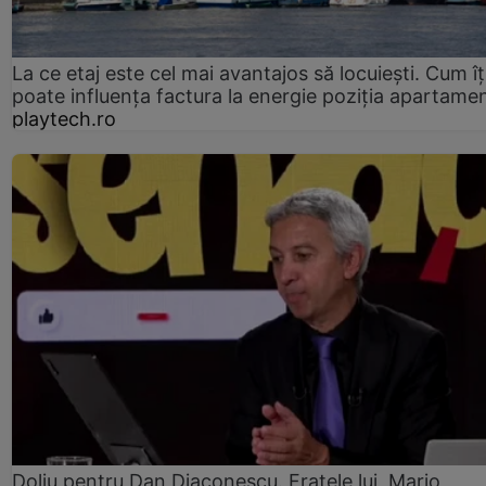
La ce etaj este cel mai avantajos să locuiești. Cum îț
poate influența factura la energie poziția apartamen
playtech.ro
Doliu pentru Dan Diaconescu. Fratele lui, Mario