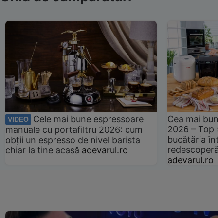
Cele mai bune espressoare
Cea mai bun
VIDEO
2026 – Top 
manuale cu portafiltru 2026: cum
bucătăria înt
obții un espresso de nivel barista
redescoperă 
chiar la tine acasă
adevarul.ro
adevarul.ro