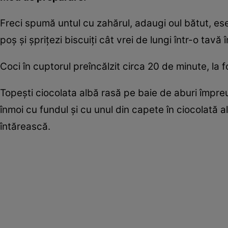
Freci spumă untul cu zahă­rul, adaugi oul bătut, ese
poş şi şpriţezi biscuiţi cât vrei de lungi într­-o tavă
Coci în cuptorul preîncălzit circa 20 de minute, la f
Topeşti ciocolata albă rasă pe baie de aburi împre
înmoi cu fundul şi cu unul din capete în ciocolată al
întărească.