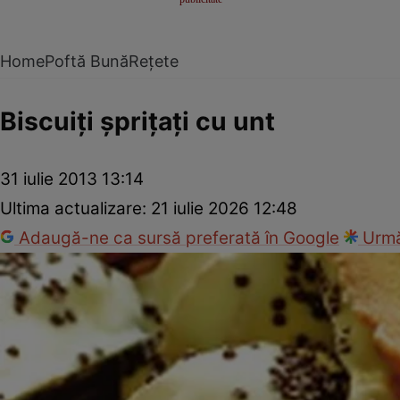
Home
Poftă Bună
Rețete
Biscuiţi şpriţaţi cu unt
31 iulie 2013 13:14
Ultima actualizare:
21 iulie 2026 12:48
Adaugă-ne ca sursă preferată în Google
Urmă