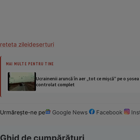
reteta zilei
deserturi
MAI MULTE PENTRU TINE
Ucrainenii aruncă în aer „tot ce mișcă” pe o șose
controlat complet
Urmărește-ne pe
Google News
Facebook
In
Ghid de cumpărături