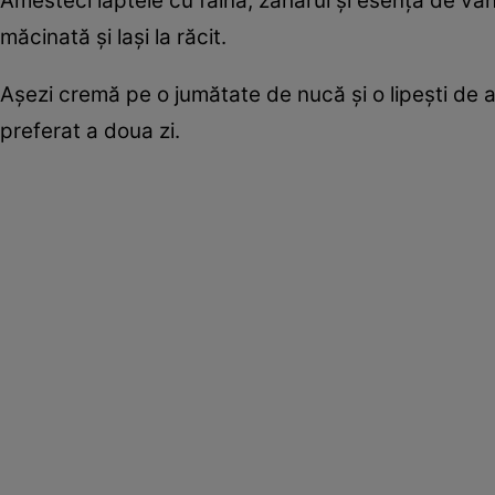
Amesteci laptele cu făina, zahărul şi esenţa de van
măcinată şi laşi la răcit.
Aşezi cremă pe o jumătate de nucă şi o lipeşti de a
preferat a doua zi.