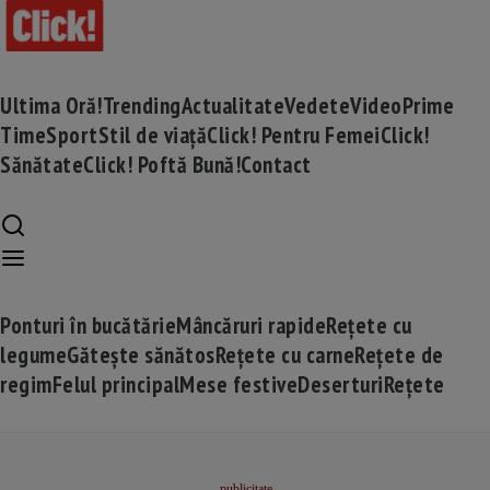
Ultima Oră!
Trending
Actualitate
Vedete
Video
Prime
Time
Sport
Stil de viață
Click! Pentru Femei
Click!
Sănătate
Click! Poftă Bună!
Contact
Ponturi în bucătărie
Mâncăruri rapide
Rețete cu
legume
Gătește sănătos
Rețete cu carne
Rețete de
regim
Felul principal
Mese festive
Deserturi
Rețete