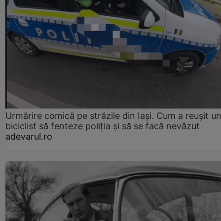
Urmărire comică pe străzile din Iași. Cum a reușit u
biciclist să fenteze poliția și să se facă nevăzut
adevarul.ro