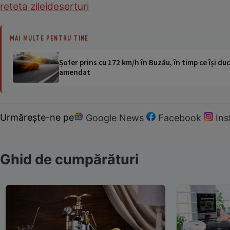
reteta zilei
deserturi
MAI MULTE PENTRU TINE
Șofer prins cu 172 km/h în Buzău, în timp ce își duc
amendat
Urmărește-ne pe
Google News
Facebook
In
Ghid de cumpărături