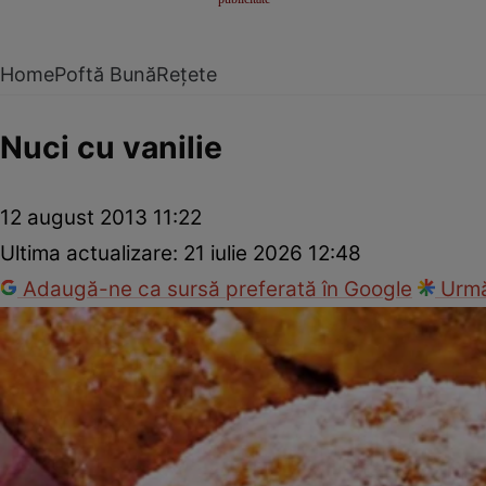
Home
Poftă Bună
Rețete
Nuci cu vanilie
12 august 2013 11:22
Ultima actualizare:
21 iulie 2026 12:48
Adaugă-ne ca sursă preferată în Google
Urmă