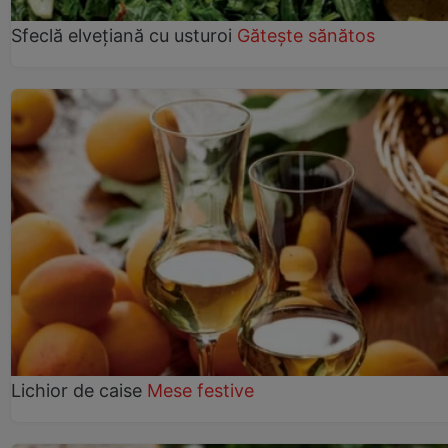
Sfeclă elvețiană cu usturoi
Gătește sănătos
Lichior de caise
Mese festive