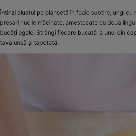
Întinzi aluatul pe planşetă în foaie subţire, ungi cu
presari nucile măcinate, amestecate cu două linguri
bucăţi egale. Strângi fiecare bucată la unul din cape
tavă unsă şi tapetată.