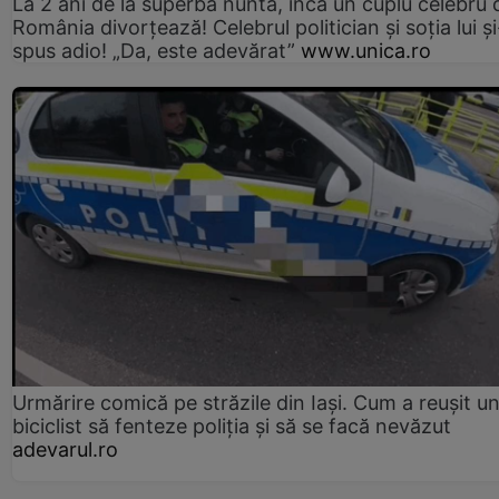
La 2 ani de la superba nuntă, încă un cuplu celebru 
România divorțează! Celebrul politician și soția lui ș
spus adio! „Da, este adevărat”
www.unica.ro
Urmărire comică pe străzile din Iași. Cum a reușit u
biciclist să fenteze poliția și să se facă nevăzut
adevarul.ro