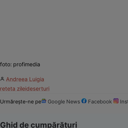
foto: profimedia
Andreea Luigia
reteta zilei
deserturi
Urmărește-ne pe
Google News
Facebook
In
Ghid de cumpărături