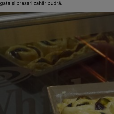
gata şi presari zahăr pudră.