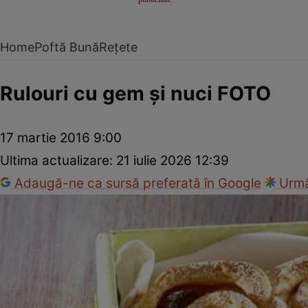
Home
Poftă Bună
Rețete
Rulouri cu gem şi nuci FOTO
17 martie 2016 9:00
Ultima actualizare:
21 iulie 2026 12:39
Adaugă-ne ca sursă preferată în Google
Urmă