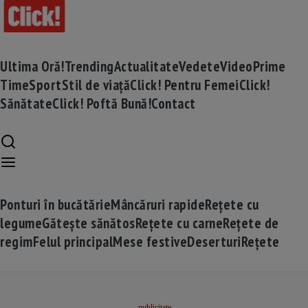
Ultima Oră!
Trending
Actualitate
Vedete
Video
Prime
Time
Sport
Stil de viață
Click! Pentru Femei
Click!
Sănătate
Click! Poftă Bună!
Contact
Ponturi în bucătărie
Mâncăruri rapide
Rețete cu
legume
Gătește sănătos
Rețete cu carne
Rețete de
regim
Felul principal
Mese festive
Deserturi
Rețete