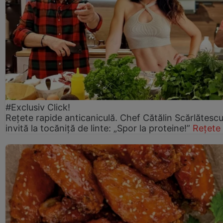
#Exclusiv Click!
Rețete rapide anticaniculă. Chef Cătălin Scărlătesc
invită la tocăniță de linte: „Spor la proteine!”
Rețete