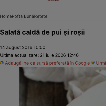
Home
Poftă Bună
Rețete
Salată caldă de pui şi roşii
14 august 2016 10:00
Ultima actualizare:
21 iulie 2026 12:46
Adaugă-ne ca sursă preferată în Google
Urmă