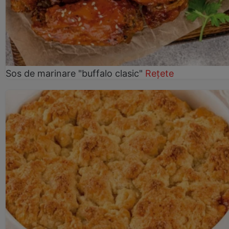
Sos de marinare "buffalo clasic"
Rețete