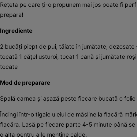
Reţeta pe care ţi-o propunem mai jos poate fi perfe
prepara!
Ingrediente
2 bucăţi piept de pui, tăiate în jumătate, dezosate ş
tocată 1 căţel usturoi, tocat 1 cană şi jumătate roş
tocate
Mod de preparare
Spală carnea şi aşază peste fiecare bucată o folie d
Încingi într-o tigaie uleiul de măsline la flacără mă
flacăra. Lasă pe fiecare parte 4-5 minute până se 
o alta pentru a le menţine calde.