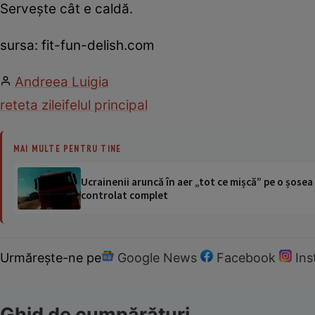
Serveşte cât e caldă.
sursa: fit-fun-delish.com
Andreea Luigia
reteta zilei
felul principal
MAI MULTE PENTRU TINE
Ucrainenii aruncă în aer „tot ce mișcă” pe o șose
controlat complet
Urmărește-ne pe
Google News
Facebook
In
Ghid de cumpărături