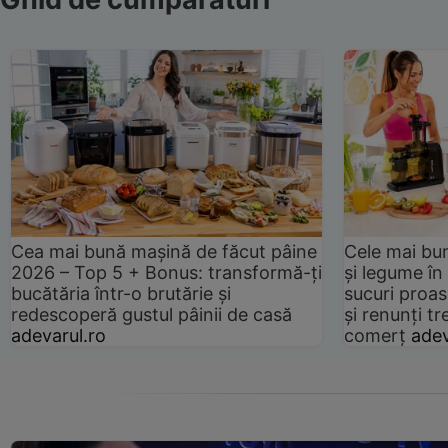
Cea mai bună mașină de făcut pâine
Cele mai bu
2026 – Top 5 + Bonus: transformă-ți
și legume în
bucătăria într-o brutărie și
sucuri proas
redescoperă gustul pâinii de casă
și renunți tr
adevarul.ro
comerț
adev