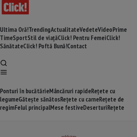
Ultima Oră!
Trending
Actualitate
Vedete
Video
Prime
Time
Sport
Stil de viață
Click! Pentru Femei
Click!
Sănătate
Click! Poftă Bună!
Contact
Ponturi în bucătărie
Mâncăruri rapide
Rețete cu
legume
Gătește sănătos
Rețete cu carne
Rețete de
regim
Felul principal
Mese festive
Deserturi
Rețete