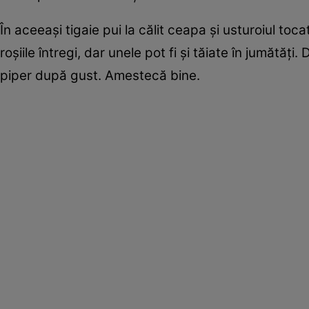
În aceeaşi tigaie pui la călit ceapa şi usturoiul t
roşiile întregi, dar unele pot fi şi tăiate în jumătăţ
piper după gust. Amestecă bine.