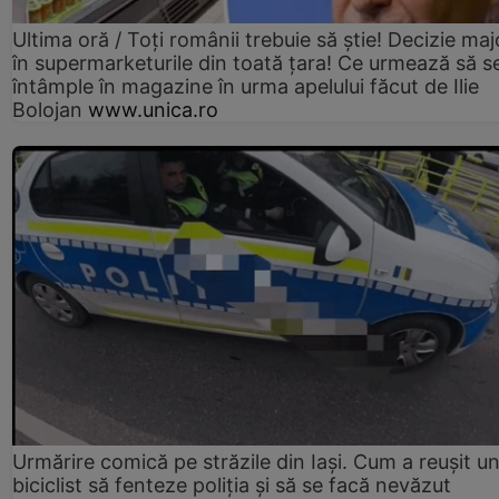
Ultima oră / Toți românii trebuie să știe! Decizie maj
în supermarketurile din toată țara! Ce urmează să s
întâmple în magazine în urma apelului făcut de Ilie
Bolojan
www.unica.ro
Urmărire comică pe străzile din Iași. Cum a reușit u
biciclist să fenteze poliția și să se facă nevăzut