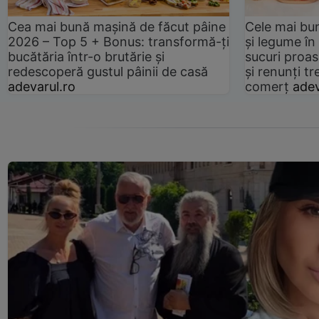
Cea mai bună mașină de făcut pâine
Cele mai bu
2026 – Top 5 + Bonus: transformă-ți
și legume în
bucătăria într-o brutărie și
sucuri proas
redescoperă gustul pâinii de casă
și renunți tr
adevarul.ro
comerț
adev