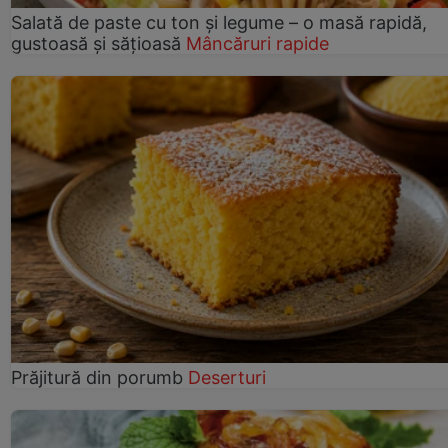
Salată de paste cu ton și legume – o masă rapidă,
gustoasă și sățioasă
Mâncăruri rapide
Prăjitură din porumb
Deserturi