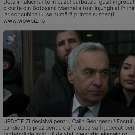
Detalii halucinante în cazul bărbatului găsit îngropat
o curte din Botoșani! Marinel a fost înjunghiat în ini
iar concubina lui se numără printre suspecți
www.wowbiz.ro
UPDATE Zi decisivă pentru Călin Georgescu! Fostul
candidat la prezidențiale află dacă va fi judecat pen
tentativă de lovitură de stat
www.stirilekanald.ro