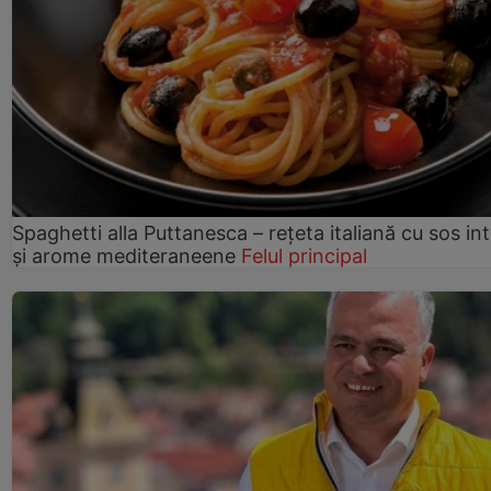
Spaghetti alla Puttanesca – rețeta italiană cu sos in
și arome mediteraneene
Felul principal