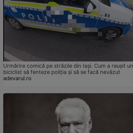
Urmărire comică pe străzile din Iași. Cum a reușit u
biciclist să fenteze poliția și să se facă nevăzut
adevarul.ro