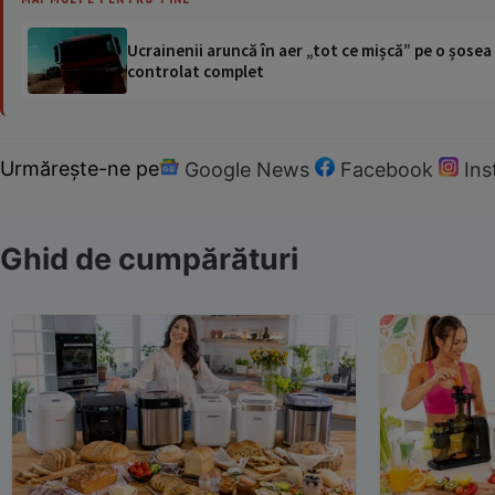
Ucrainenii aruncă în aer „tot ce mișcă” pe o șose
controlat complet
Urmărește-ne pe
Google News
Facebook
In
Ghid de cumpărături