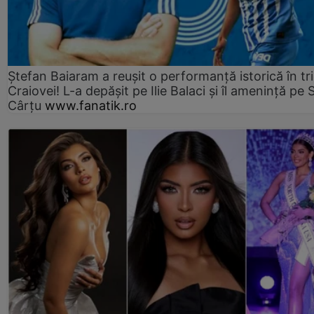
Ștefan Baiaram a reușit o performanță istorică în tr
Craiovei! L-a depășit pe Ilie Balaci și îl amenință pe 
Cârțu
www.fanatik.ro