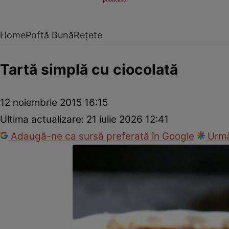
Home
Poftă Bună
Rețete
Tartă simplă cu ciocolată
12 noiembrie 2015 16:15
Ultima actualizare:
21 iulie 2026 12:41
Adaugă-ne ca sursă preferată în Google
Urmă