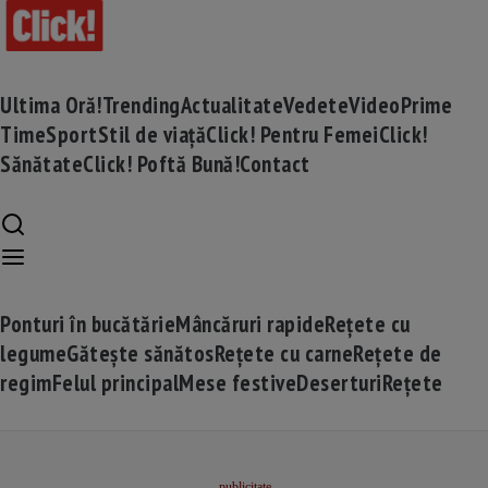
Ultima Oră!
Trending
Actualitate
Vedete
Video
Prime
Time
Sport
Stil de viață
Click! Pentru Femei
Click!
Sănătate
Click! Poftă Bună!
Contact
Ponturi în bucătărie
Mâncăruri rapide
Rețete cu
legume
Gătește sănătos
Rețete cu carne
Rețete de
regim
Felul principal
Mese festive
Deserturi
Rețete