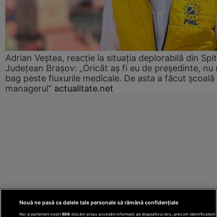
Adrian Veștea, reacție la situația deplorabilă din Spit
Județean Brașov: „Oricât aș fi eu de președinte, nu
bag peste fluxurile medicale. De asta a făcut școală
managerul”
actualitate.net
Nouă ne pasă ca datele tale personale să rămână confidențiale
Noi și partenerii noștri
606
stocăm și/sau accesăm informații pe dispozitivul dvs., precum identificatorii