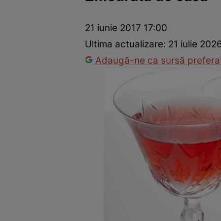
Ponturi în bucătărie
Mâncăruri rapide
Rețete cu legume
21 iunie 2017 17:00
Ultima actualizare:
21 iulie 202
Adaugă-ne ca sursă preferat