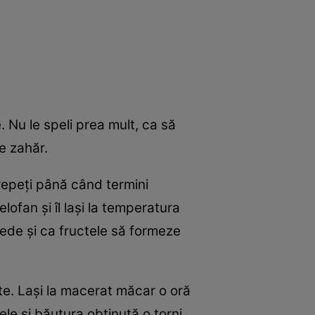
e. Nu le speli prea mult, ca să
e zahăr.
 repeţi până când termini
lofan şi îl laşi la temperatura
epede şi ca fructele să formeze
cte. Laşi la macerat măcar o oră
le şi băutura obţinută o torni