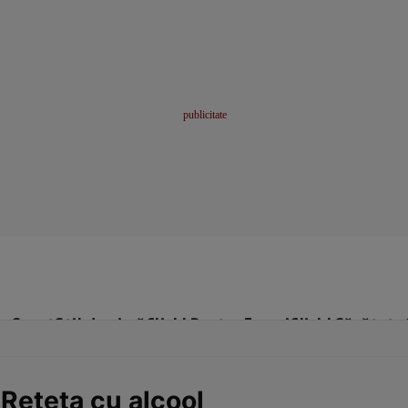
me
Sport
Stil de viață
Click! Pentru Femei
Click! Sănătate
Reţeta cu alcool