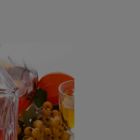
rincipal
Mese festive
Deserturi
Rețete