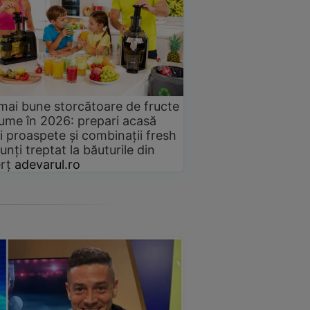
mai bune storcătoare de fructe
gume în 2026: prepari acasă
i proaspete și combinații fresh
unți treptat la băuturile din
rț
adevarul.ro