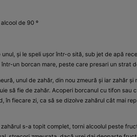
 alcool de 90 º
unul, şi le speli uşor într-o sită, sub jet de apă rec
 într-un borcan mare, peste care presari un strat d
meură, unul de zahăr, din nou zmeură şi iar zahăr şi
buie să fie de zahăr. Acoperi borcanul cu tifon sau ce
nd, în fiecare zi, ca să se dizolve zahărul cât mai r
zahărul s-a topit complet, torni alcoolul peste fru
al, strecori zmeurata, dacă vrei dai deoparte fructe