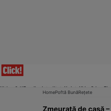
Ultima Oră!
Trending
Actualitate
Vedete
Video
Prime Ti
Home
Poftă Bună
Rețete
Zmeurată de casă – 