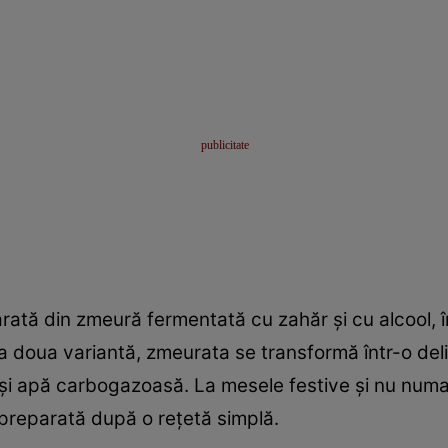
tă din zmeură fermentată cu zahăr şi cu alcool, în
 a doua variantă, zmeurata se transformă într-o del
i apă carbogazoasă. La mesele festive şi nu numai, 
preparată după o reţetă simplă.