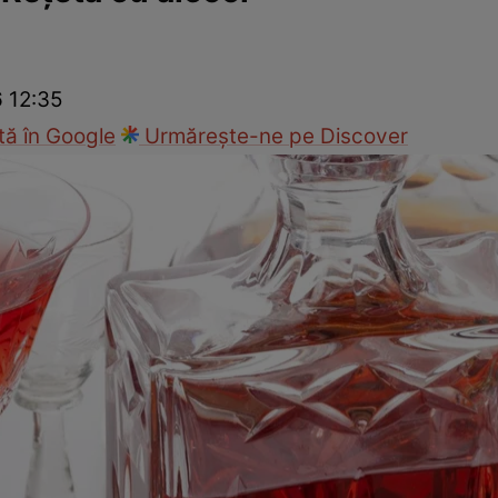
Gătește sănătos
Rețete cu carne
Rețete de regim
Felul p
6 12:35
ă în Google
Urmărește-ne pe Discover