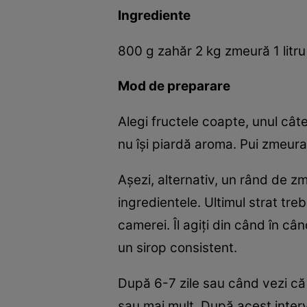
Ingrediente
800 g zahăr 2 kg zmeură 1 litru
Mod de preparare
Alegi fructele coapte, unul câte 
nu îşi piardă aroma. Pui zmeura
Aşezi, alternativ, un rând de z
ingredientele. Ultimul strat tre
camerei. Îl agiţi din când în câ
un sirop consistent.
După 6-7 zile sau când vezi că 
sau mai mult. După acest interv