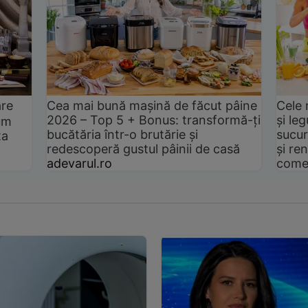
are
Cea mai bună mașină de făcut pâine
Cele 
2026 – Top 5 + Bonus: transformă-ți
și le
um
bucătăria într-o brutărie și
sucur
ta
redescoperă gustul pâinii de casă
și ren
adevarul.ro
come