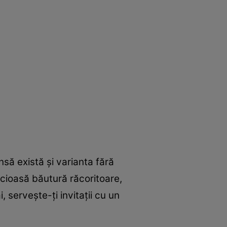
să există şi varianta fără
icioasă băutură răcoritoare,
serveşte-ţi invitaţii cu un