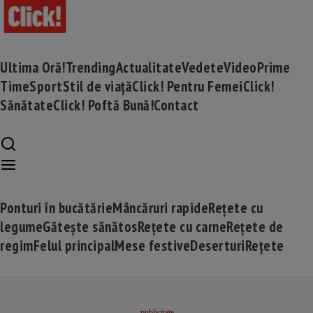
Ultima Oră!
Trending
Actualitate
Vedete
Video
Prime
Time
Sport
Stil de viață
Click! Pentru Femei
Click!
Sănătate
Click! Poftă Bună!
Contact
Ponturi în bucătărie
Mâncăruri rapide
Rețete cu
legume
Gătește sănătos
Rețete cu carne
Rețete de
regim
Felul principal
Mese festive
Deserturi
Rețete