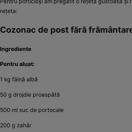
Pentru pofticioşi am pregătit o reţetă gustoasă şi
reţeta:
Cozonac de post fără frământare
Ingrediente
Pentru aluat:
1 kg făină albă
50 g drojdie proaspătă
500 ml suc de portocale
200 g zahăr