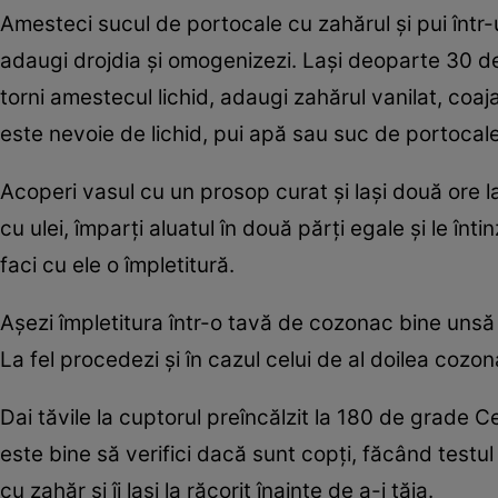
Amesteci sucul de portocale cu zahărul şi pui într-
adaugi drojdia şi omogenizezi. Lași deoparte 30 de 
torni amestecul lichid, adaugi zahărul vanilat, coa
este nevoie de lichid, pui apă sau suc de portocale î
Acoperi vasul cu un prosop curat şi laşi două ore l
cu ulei, împarţi aluatul în două părţi egale şi le înti
faci cu ele o împletitură.
Aşezi împletitura într-o tavă de cozonac bine unsă 
La fel procedezi şi în cazul celui de al doilea cozona
Dai tăvile la cuptorul preîncălzit la 180 de grade C
este bine să verifici dacă sunt copţi, făcând testul
cu zahăr și îi lași la răcorit înainte de a-i tăia.