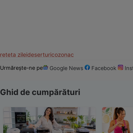
reteta zilei
deserturi
cozonac
Urmărește-ne pe
Google News
Facebook
In
Ghid de cumpărături