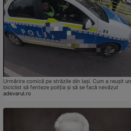
Urmărire comică pe străzile din Iași. Cum a reușit u
biciclist să fenteze poliția și să se facă nevăzut
adevarul.ro