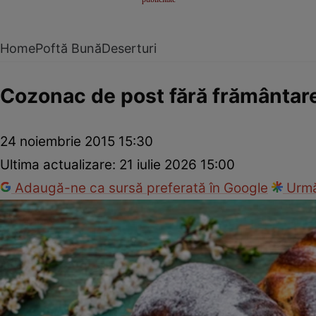
Home
Poftă Bună
Deserturi
Cozonac de post fără frământar
24 noiembrie 2015 15:30
Ultima actualizare:
21 iulie 2026 15:00
Adaugă-ne ca sursă preferată în Google
Urmă