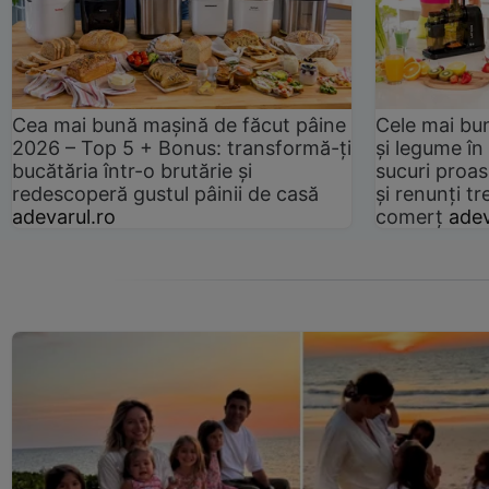
Cea mai bună mașină de făcut pâine
Cele mai bu
2026 – Top 5 + Bonus: transformă-ți
și legume în
bucătăria într-o brutărie și
sucuri proas
redescoperă gustul pâinii de casă
și renunți tr
adevarul.ro
comerț
adev