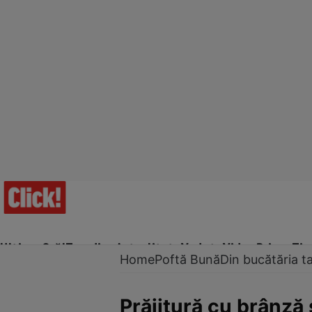
Ultima Oră!
Trending
Actualitate
Vedete
Video
Prime Ti
Home
Poftă Bună
Din bucătăria t
Prăjitură cu brânză 