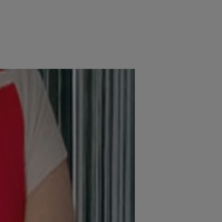
rincipal
Mese festive
Deserturi
Rețete