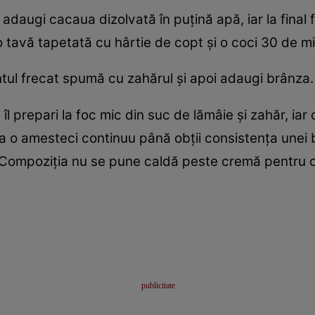
daugi cacaua dizolvată în puțină apă, iar la final f
o tavă tapetată cu hârtie de copt și o coci 30 de m
untul frecat spumă cu zahărul și apoi adaugi brânza.
 îl prepari la foc mic din suc de lămâie și zahăr, iar
 o amesteci continuu până obții consistența unei bud
 Compoziția nu se pune caldă peste cremă pentru c