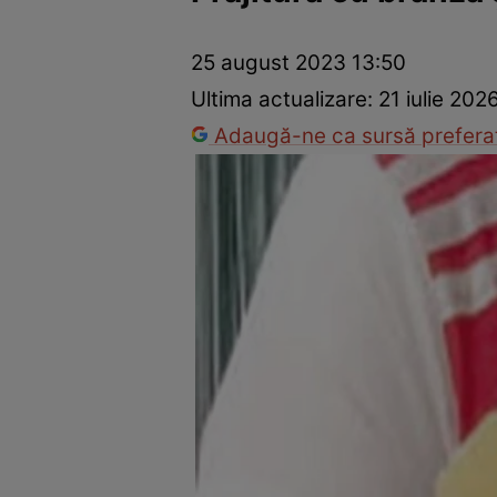
Ponturi în bucătărie
Mâncăruri rapide
Rețete cu legume
25 august 2023 13:50
Ultima actualizare:
21 iulie 202
Adaugă-ne ca sursă preferat