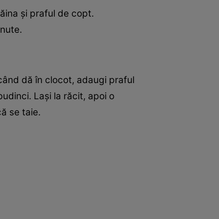
ăina și praful de copt.
inute.
 când dă în clocot, adaugi praful
inci. Lași la răcit, apoi o
ă se taie.