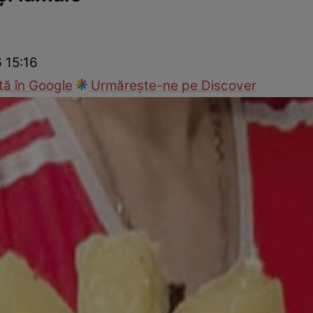
Gătește sănătos
Rețete cu carne
Rețete de regim
Felul p
6 15:16
ă în Google
Urmărește-ne pe Discover