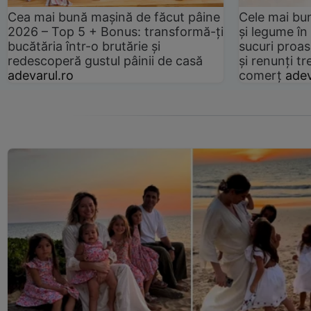
Cea mai bună mașină de făcut pâine
Cele mai bu
2026 – Top 5 + Bonus: transformă-ți
și legume în
bucătăria într-o brutărie și
sucuri proas
redescoperă gustul pâinii de casă
și renunți tr
adevarul.ro
comerț
adev