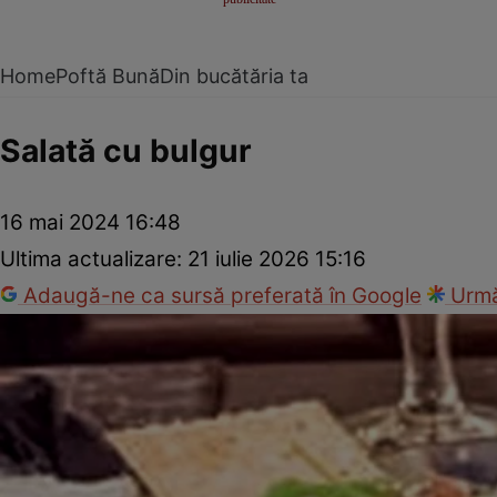
Home
Poftă Bună
Din bucătăria ta
Salată cu bulgur
16 mai 2024 16:48
Ultima actualizare:
21 iulie 2026 15:16
Adaugă-ne ca sursă preferată în Google
Urmă