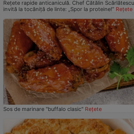
Rețete rapide anticaniculă. Chef Cătălin Scărlătesc
invită la tocăniță de linte: „Spor la proteine!”
Rețete
Sos de marinare "buffalo clasic"
Rețete