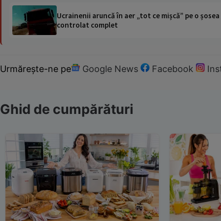
Ucrainenii aruncă în aer „tot ce mișcă” pe o șose
controlat complet
Urmărește-ne pe
Google News
Facebook
In
Ghid de cumpărături