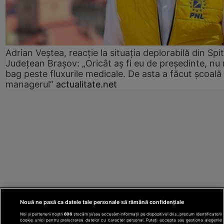
Adrian Veștea, reacție la situația deplorabilă din Spit
Județean Brașov: „Oricât aș fi eu de președinte, nu
bag peste fluxurile medicale. De asta a făcut școală
managerul”
actualitate.net
Nouă ne pasă ca datele tale personale să rămână confidențiale
Noi și partenerii noștri
606
stocăm și/sau accesăm informații pe dispozitivul dvs., precum identificatorii
cookie unici pentru prelucrarea datelor cu caracter personal. Puteți accepta sau gestiona alegerile