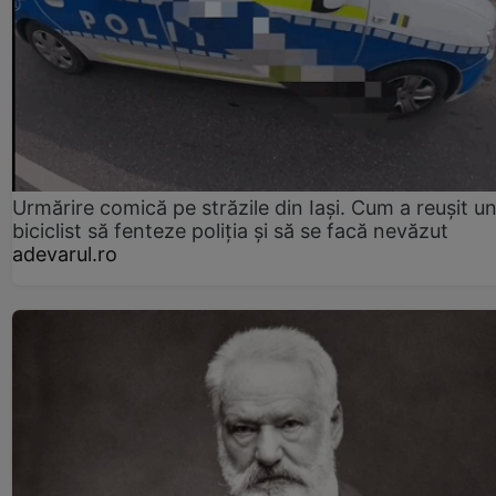
Urmărire comică pe străzile din Iași. Cum a reușit u
biciclist să fenteze poliția și să se facă nevăzut
adevarul.ro