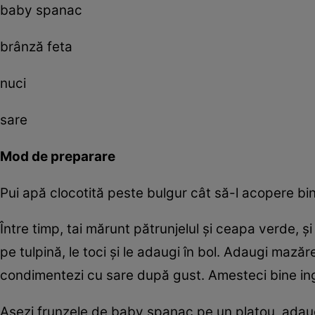
baby spanac
brânză feta
nuci
sare
Mod de preparare
Pui apă clocotită peste bulgur cât să-l acopere bine
Între timp, tai mărunt pătrunjelul și ceapa verde, ș
pe tulpină, le toci și le adaugi în bol. Adaugi mazăr
condimentezi cu sare după gust. Amesteci bine in
Așezi frunzele de baby spanac pe un platou, adaugi