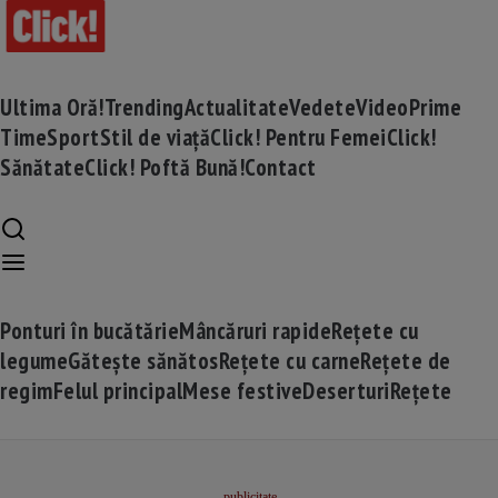
Ultima Oră!
Trending
Actualitate
Vedete
Video
Prime
Time
Sport
Stil de viață
Click! Pentru Femei
Click!
Sănătate
Click! Poftă Bună!
Contact
Ponturi în bucătărie
Mâncăruri rapide
Rețete cu
legume
Gătește sănătos
Rețete cu carne
Rețete de
regim
Felul principal
Mese festive
Deserturi
Rețete