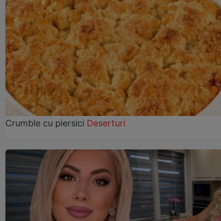
Crumble cu piersici
Deserturi