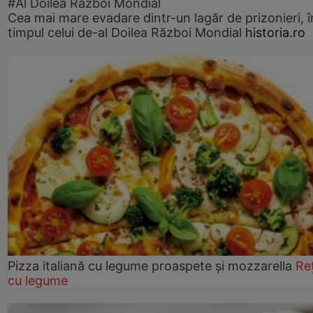
#Al Doilea Război Mondial
Cea mai mare evadare dintr-un lagăr de prizonieri, î
timpul celui de-al Doilea Război Mondial
historia.ro
Pizza italiană cu legume proaspete și mozzarella
Re
cu legume