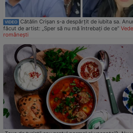
Cătălin Crișan s-a despărțit de iubita sa. Anu
VIDEO
făcut de artist: „Sper să nu mă întrebați de ce”
Vede
românești