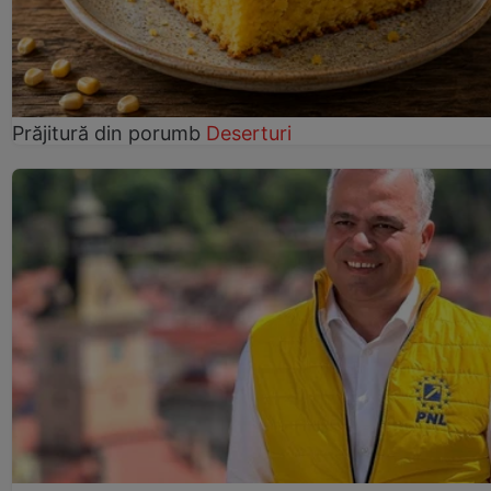
Prăjitură din porumb
Deserturi