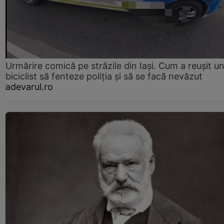
Urmărire comică pe străzile din Iași. Cum a reușit u
biciclist să fenteze poliția și să se facă nevăzut
adevarul.ro