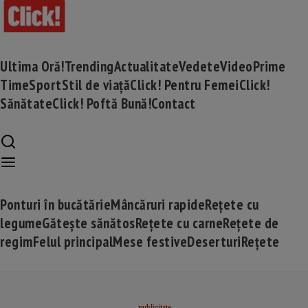
Ultima Oră!
Trending
Actualitate
Vedete
Video
Prime
Time
Sport
Stil de viață
Click! Pentru Femei
Click!
Sănătate
Click! Poftă Bună!
Contact
Ponturi în bucătărie
Mâncăruri rapide
Rețete cu
legume
Gătește sănătos
Rețete cu carne
Rețete de
regim
Felul principal
Mese festive
Deserturi
Rețete