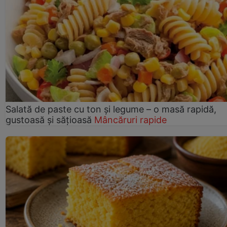
Salată de paste cu ton și legume – o masă rapidă,
gustoasă și sățioasă
Mâncăruri rapide