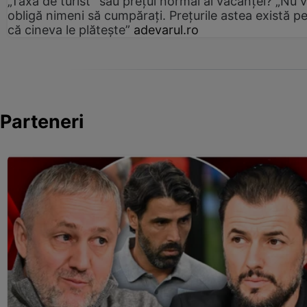
„Taxa de turist” sau prețul normal al vacanței? „Nu 
obligă nimeni să cumpărați. Prețurile astea există p
că cineva le plătește”
adevarul.ro
Parteneri