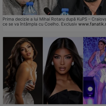
Prima decizie a lui Mihai Rotaru după KuPS – Craiova
ce se va întâmpla cu Coelho. Exclusiv
www.fanatik.