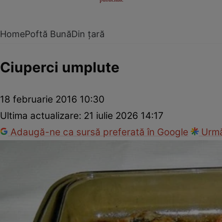
Home
Poftă Bună
Din țară
Ciuperci umplute
18 februarie 2016 10:30
Ultima actualizare:
21 iulie 2026 14:17
Adaugă-ne ca sursă preferată în Google
Urmă