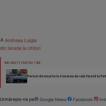
Andreea Luigia
din tara
de la cititori
MAI MULTE PENTRU TINE
Pericol de moarte la trecerea de cale ferată la Pet
Urmărește-ne pe
Google News
Facebook
In