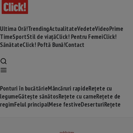
Ultima Oră!
Trending
Actualitate
Vedete
Video
Prime
Time
Sport
Stil de viață
Click! Pentru Femei
Click!
Sănătate
Click! Poftă Bună!
Contact
Ponturi în bucătărie
Mâncăruri rapide
Rețete cu
legume
Gătește sănătos
Rețete cu carne
Rețete de
regim
Felul principal
Mese festive
Deserturi
Rețete