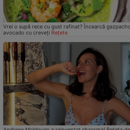
Vrei o supă rece cu gust rafinat? Încearcă gazpach
avocado cu creveți
Rețete
Andreea Moldovan a reinventat shaorma! Rețeta d