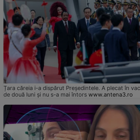
Țara căreia i-a dispărut Președintele. A plecat în va
de două luni și nu s-a mai întors
www.antena3.ro