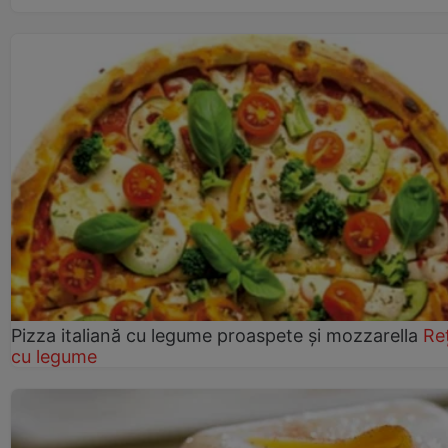
Pizza italiană cu legume proaspete și mozzarella
Re
cu legume