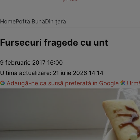
Home
Poftă Bună
Din țară
Fursecuri fragede cu unt
9 februarie 2017 16:00
Ultima actualizare:
21 iulie 2026 14:14
Adaugă-ne ca sursă preferată în Google
Urmă