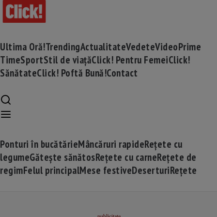
Ultima Oră!
Trending
Actualitate
Vedete
Video
Prime
Time
Sport
Stil de viață
Click! Pentru Femei
Click!
Sănătate
Click! Poftă Bună!
Contact
Ponturi în bucătărie
Mâncăruri rapide
Rețete cu
legume
Gătește sănătos
Rețete cu carne
Rețete de
regim
Felul principal
Mese festive
Deserturi
Rețete