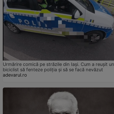
Urmărire comică pe străzile din Iași. Cum a reușit u
biciclist să fenteze poliția și să se facă nevăzut
adevarul.ro