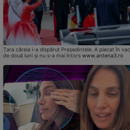
Țara căreia i-a dispărut Președintele. A plecat în va
de două luni și nu s-a mai întors
www.antena3.ro