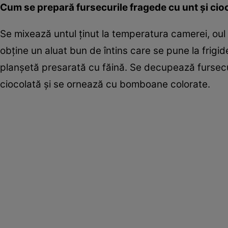
Cum se prepară fursecurile fragede cu unt şi cio
Se mixează untul ţinut la temperatura camerei, oul
obţine un aluat bun de întins care se pune la frigid
planşetă presarată cu făină. Se decupează fursecu
ciocolată şi se ornează cu bomboane colorate.