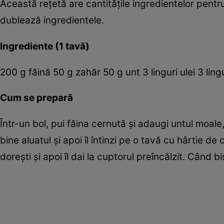
Această reţetă are cantităţile ingredientelor pentru
dublează ingredientele.
Ingrediente (1 tavă)
200 g făină 50 g zahăr 50 g unt 3 linguri ulei 3 lingu
Cum se prepară
Într-un bol, pui făina cernută şi adaugi untul moale,
bine aluatul şi apoi îl întinzi pe o tavă cu hârtie de
doreşti şi apoi îl dai la cuptorul preîncălzit. Când b