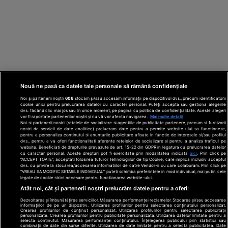
Nouă ne pasă ca datele tale personale să rămână confidențiale
Noi și partenerii noștri
606
stocăm și/sau accesăm informații pe dispozitivul dvs., precum identificatorii
cookie unici pentru prelucrarea datelor cu caracter personal. Puteți accepta sau gestiona alegerile
dvs. făcând clic mai jos sau în orice moment, pe pagina cu politica de confidențialitate. Aceste alegeri
vor fi raportate partenerilor noștri și nu vă vor afecta navigarea.
Mai multe detalii
Noi si partenerii nostri (retelele de socializare si agentiile de publicitate partenere, precum si furnizorii
nostri de servicii de date analitice) prelucram date pentru a permite website-ului sa functioneze,
Din rețeaua Adevărul Holding:
Adevarul.ro
pentru a personaliza continutul si anunturile publicitare afisate in functie de interesele si/sau profilul
Click.ro
ClickPoftaBuna.ro
ClickSanatate.ro
dvs., pentru a va oferi functionalitati aferente retelelor de socializare si pentru a analiza traficul pe
website. Beneficiati de drepturile prevazute de art. 15-22 din GDPR in legatura cu prelucrarea datelor
ClickPentruFemei.ro
DilemaVeche.ro
cu caracter personal. Aceste drepturi pot fi exercitate prin modalitatea indicata
aici
. Prin click pe
OkMagazine.ro
Historia.ro
“ACCEPT TOATE”, acceptati folosirea tuturor Tehnologiilor de tip Cookie, care implica inclusiv acceptul
dvs. cu privire la stocarea/accesarea informatiilor de catre Vendor-ii cu care colaboram. Prin click pe
“VREAU SA MODIFIC SETARILE INDIVIDUAL” puteti schimba preferintele in mod individual, mai putin cele
legate de cookie strict necesare pentru functionarea website-ului.
Termeni și
Atât noi, cât și partenerii noștri prelucrăm datele pentru a oferi:
condiții
Dezvoltarea și îmbunătățirea serviciilor. Măsurarea performanței reclamelor. Stocarea și/sau accesarea
Politică de
informațiilor de pe un dispozitiv. Utilizarea profilurilor pentru selectarea conținutului personalizat.
confidențialitate
Crearea profilurilor de conținut personalizat. Utilizarea profilurilor pentru selectarea publicității
© 2026 Adevarul Holding. Toate drepturile rezervat
personalizate. Crearea profilurilor pentru publicitate personalizată. Utilizarea datelor limitate pentru a
Despre cookies
selecta conținutul. Măsurarea performanței conținutului. Înțelegerea publicului prin statistici sau
Contact
combinații de date din surse diferite. Utilizarea de date limitate pentru a selecta publicitatea. Date