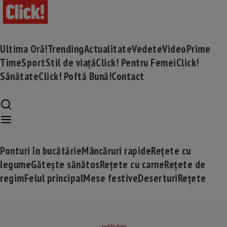
Ultima Oră!
Trending
Actualitate
Vedete
Video
Prime
Time
Sport
Stil de viață
Click! Pentru Femei
Click!
Sănătate
Click! Poftă Bună!
Contact
Ponturi în bucătărie
Mâncăruri rapide
Rețete cu
legume
Gătește sănătos
Rețete cu carne
Rețete de
regim
Felul principal
Mese festive
Deserturi
Rețete