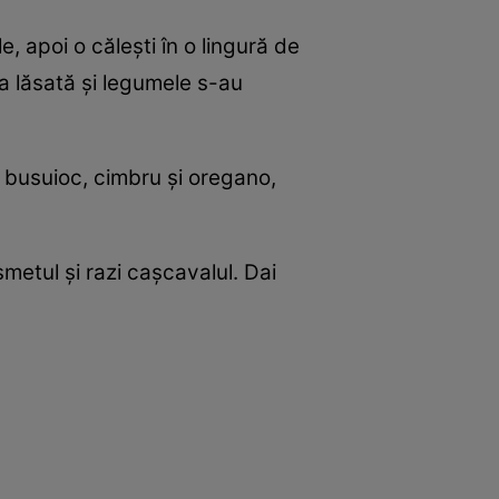
e, apoi o căleşti în o lingură de
a lăsată şi legumele s-au
i busuioc, cimbru şi oregano,
smetul şi razi caşcavalul. Dai