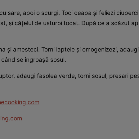
u sare, apoi o scurgi. Toci ceapa şi feliezi ciupercil
t, şi căţelul de usturoi tocat. După ce a scăzut ap
na şi amesteci. Torni laptele şi omogenizezi, adaug
 când se îngroaşă sosul.
uptor, adaugi fasolea verde, torni sosul, presari pe
.
mecooking.com
ing.com