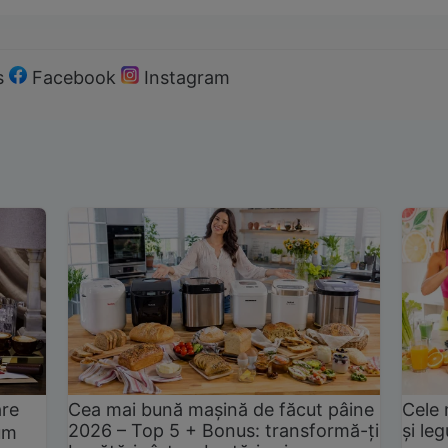
s
Facebook
Instagram
are
Cea mai bună mașină de făcut pâine
Cele 
2026 – Top 5 + Bonus: transformă-ți
și le
um