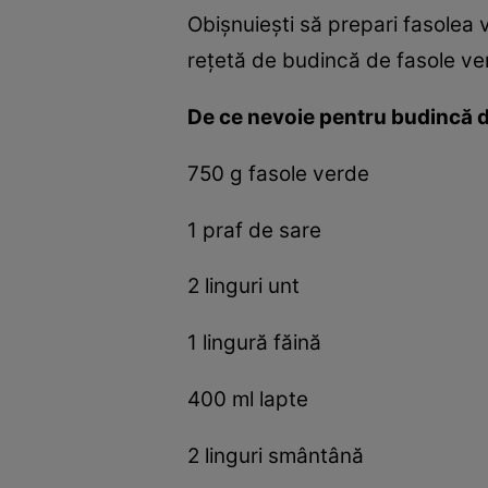
Obişnuieşti să prepari fasolea 
reţetă de budincă de fasole ve
De ce nevoie pentru budincă d
750 g fasole verde
1 praf de sare
2 linguri unt
1 lingură făină
400 ml lapte
2 linguri smântână