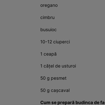
oregano
cimbru
busuioc
10-12 ciuperci
1 ceapă
1 căţel de usturoi
50 g pesmet
50 g caşcaval
Cum se prepară budinca de fa