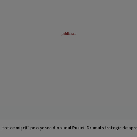
 „tot ce mișcă” pe o șosea din sudul Rusiei. Drumul strategic de ap