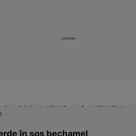
me
Sport
Stil de viață
Click! Pentru Femei
Click! Sănătate
s
erde în sos bechamel