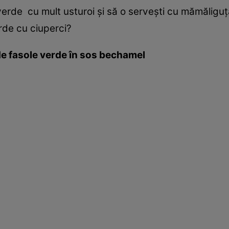
verde cu mult usturoi şi să o serveşti cu mămăligu
rde cu ciuperci?
e fasole verde în sos bechamel