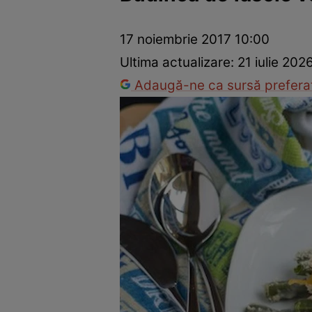
Ponturi în bucătărie
Mâncăruri rapide
Rețete cu legume
17 noiembrie 2017 10:00
Ultima actualizare:
21 iulie 202
Adaugă-ne ca sursă preferat