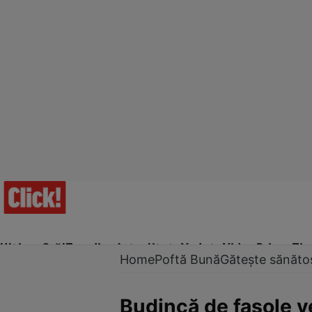
Ultima Oră!
Trending
Actualitate
Vedete
Video
Prime Ti
Home
Poftă Bună
Gătește sănăto
Budincă de fasole v