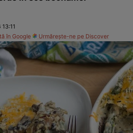
Gătește sănătos
Rețete cu carne
Rețete de regim
Felul p
6 13:11
ă în Google
Urmărește-ne pe Discover