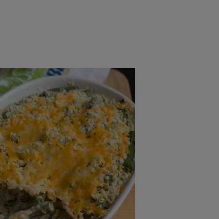
rincipal
Mese festive
Deserturi
Rețete