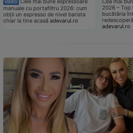
Cele mai bune espressoare
Cea mai bun
VIDEO
2026 – Top 
manuale cu portafiltru 2026: cum
bucătăria înt
obții un espresso de nivel barista
redescoperă 
chiar la tine acasă
adevarul.ro
adevarul.ro