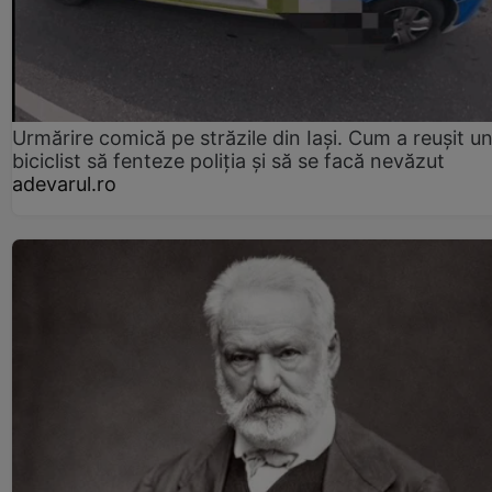
Urmărire comică pe străzile din Iași. Cum a reușit u
biciclist să fenteze poliția și să se facă nevăzut
adevarul.ro