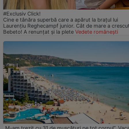
#Exclusiv Click!
Cine e tânăra superbă care a apărut la brațul lui
Laurențiu Reghecampf junior. Cât de mare a crescu
Bebeto! A renunțat și la plete
Vedete românești
„M-am trezit cu 31 de mușcături pe tot corpul”. Vac