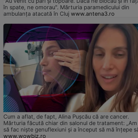
"Au venit cu pari și topoare. Dacă ne blocau şi în faţă
în spate, ne omorau". Mărturia paramedicului din
ambulanţa atacată în Cluj
www.antena3.ro
Cum a aflat, de fapt, Alina Pușcău că are cancer.
Mărturia făcută chiar din salonul de tratament: „Am
să fac niște genuflexiuni și a început să mă înțepe s
www.wowbiz.ro