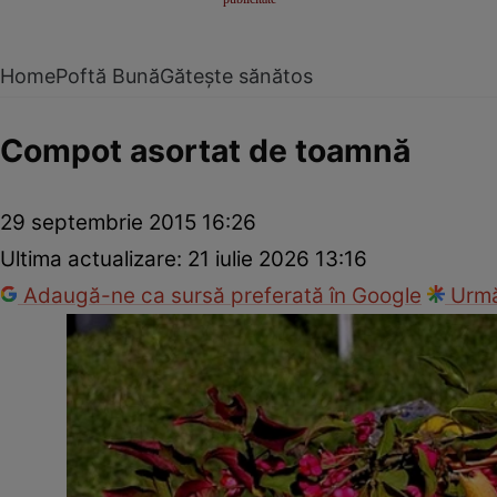
Home
Poftă Bună
Gătește sănătos
Compot asortat de toamnă
29 septembrie 2015 16:26
Ultima actualizare:
21 iulie 2026 13:16
Adaugă-ne ca sursă preferată în Google
Urmă