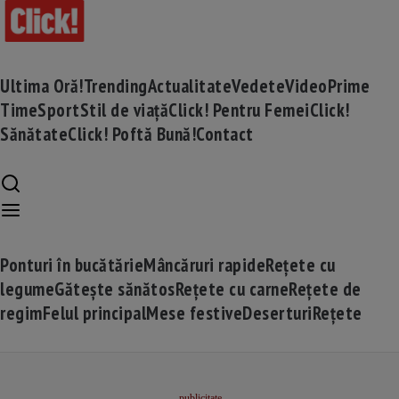
Ultima Oră!
Trending
Actualitate
Vedete
Video
Prime
Time
Sport
Stil de viață
Click! Pentru Femei
Click!
Sănătate
Click! Poftă Bună!
Contact
Ponturi în bucătărie
Mâncăruri rapide
Rețete cu
legume
Gătește sănătos
Rețete cu carne
Rețete de
regim
Felul principal
Mese festive
Deserturi
Rețete