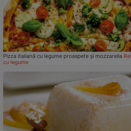
Pizza italiană cu legume proaspete și mozzarella
Re
cu legume