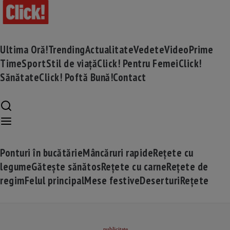
Ultima Oră!
Trending
Actualitate
Vedete
Video
Prime
Time
Sport
Stil de viață
Click! Pentru Femei
Click!
Sănătate
Click! Poftă Bună!
Contact
Ponturi în bucătărie
Mâncăruri rapide
Rețete cu
legume
Gătește sănătos
Rețete cu carne
Rețete de
regim
Felul principal
Mese festive
Deserturi
Rețete