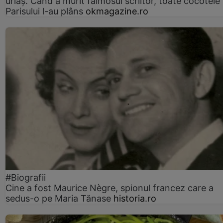
uriaș. Când a murit faimosul scriitor, toate cocotele
Parisului l-au plâns
okmagazine.ro
#Biografii
Cine a fost Maurice Nègre, spionul francez care a
sedus-o pe Maria Tănase
historia.ro