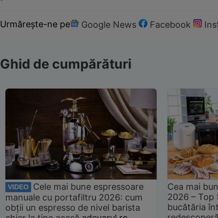
Urmărește-ne pe
Google News
Facebook
In
Ghid de cumpărături
Cele mai bune espressoare
Cea mai bun
VIDEO
2026 – Top 
manuale cu portafiltru 2026: cum
bucătăria înt
obții un espresso de nivel barista
redescoperă 
chiar la tine acasă
adevarul.ro