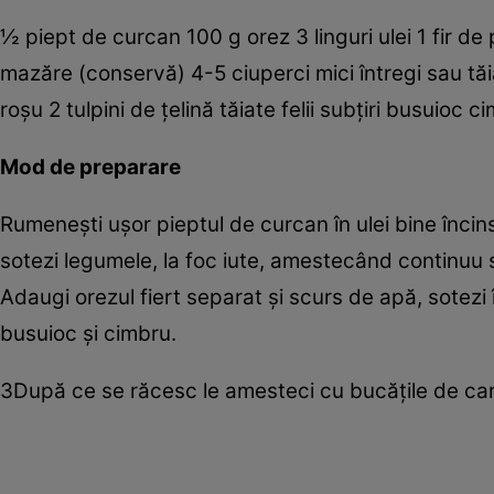
½ piept de curcan 100 g orez 3 linguri ulei 1 fir de pr
mazăre (conservă) 4-5 ciuperci mici întregi sau tă
roşu 2 tulpini de ţelină tăiate felii subţiri busuioc 
Mod de preparare
Rumeneşti uşor pieptul de curcan în ulei bine încins, 
sotezi legumele, la foc iute, amestecând continuu s
Adaugi orezul fiert separat şi scurs de apă, sotezi
busuioc şi cimbru.
3După ce se răcesc le amesteci cu bucăţile de carne