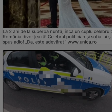
La 2 ani de la superba nuntă, încă un cuplu celebru 
România divorțează! Celebrul politician și soția lui ș
spus adio! „Da, este adevărat”
www.unica.ro