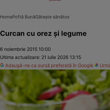
Home
Poftă Bună
Gătește sănătos
Curcan cu orez şi legume
6 noiembrie 2015 10:00
Ultima actualizare:
21 iulie 2026 13:15
Adaugă-ne ca sursă preferată în Google
Urmă