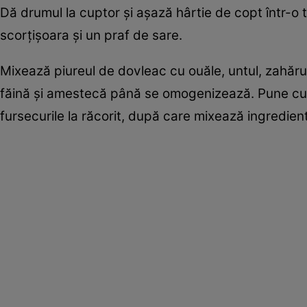
Dă drumul la cuptor şi aşază hârtie de copt într-o 
scorţişoara şi un praf de sare.
Mixează piureul de dovleac cu ouăle, untul, zahăru
făină şi amestecă până se omogenizează. Pune cu l
fursecurile la răcorit, după care mixează ingredien