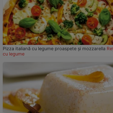
Pizza italiană cu legume proaspete și mozzarella
Re
cu legume