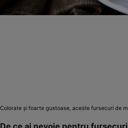
Colorate şi foarte gustoase, aceste fursecuri de m
De ce ai nevoie pentru fursecur