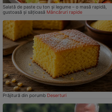
Salată de paste cu ton și legume – o masă rapidă,
gustoasă și sățioasă
Mâncăruri rapide
Prăjitură din porumb
Deserturi