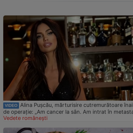
Alina Pușcău, mărturisire cutremurătoare îna
VIDEO
de operație: „Am cancer la sân. Am intrat în metast
Vedete românești