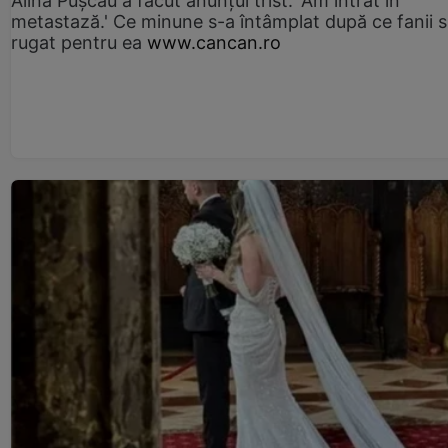
Alina Pușcău a făcut anunțul trist: 'Am intrat în
metastază.' Ce minune s-a întâmplat după ce fanii 
rugat pentru ea
www.cancan.ro