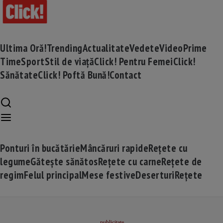
Ultima Oră!
Trending
Actualitate
Vedete
Video
Prime
Time
Sport
Stil de viață
Click! Pentru Femei
Click!
Sănătate
Click! Poftă Bună!
Contact
Ponturi în bucătărie
Mâncăruri rapide
Rețete cu
legume
Gătește sănătos
Rețete cu carne
Rețete de
regim
Felul principal
Mese festive
Deserturi
Rețete