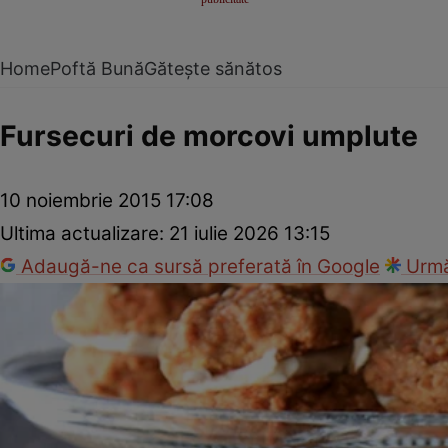
Home
Poftă Bună
Gătește sănătos
Fursecuri de morcovi umplute
10 noiembrie 2015 17:08
Ultima actualizare:
21 iulie 2026 13:15
Adaugă-ne ca sursă preferată în Google
Urmă