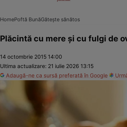
Home
Poftă Bună
Gătește sănătos
Plăcintă cu mere şi cu fulgi de 
14 octombrie 2015 14:00
Ultima actualizare:
21 iulie 2026 13:15
Adaugă-ne ca sursă preferată în Google
Urmă