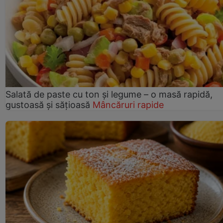
Salată de paste cu ton și legume – o masă rapidă,
gustoasă și sățioasă
Mâncăruri rapide