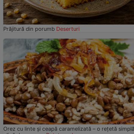
Prăjitură din porumb
Deserturi
Orez cu linte și ceapă caramelizată – o rețetă simplă