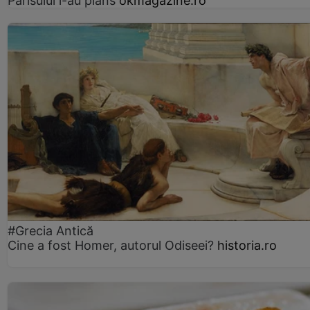
Parisului l-au plâns
okmagazine.ro
#Grecia Antică
Cine a fost Homer, autorul Odiseei?
historia.ro