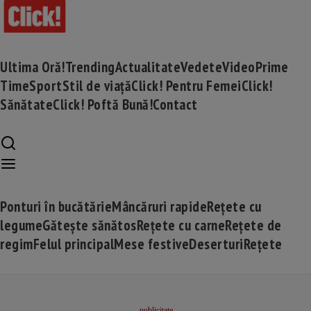
Ultima Oră!
Trending
Actualitate
Vedete
Video
Prime
Time
Sport
Stil de viață
Click! Pentru Femei
Click!
Sănătate
Click! Poftă Bună!
Contact
Ponturi în bucătărie
Mâncăruri rapide
Rețete cu
legume
Gătește sănătos
Rețete cu carne
Rețete de
regim
Felul principal
Mese festive
Deserturi
Rețete