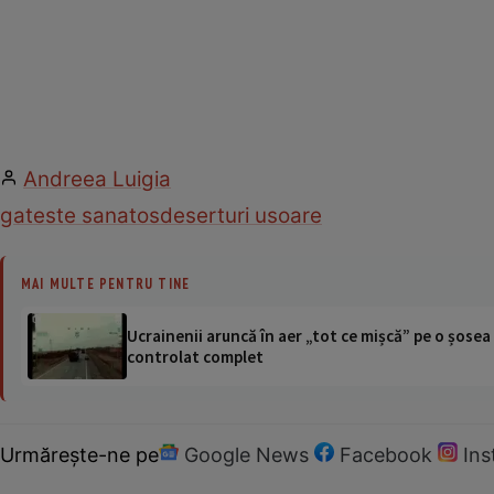
Andreea Luigia
gateste sanatos
deserturi usoare
MAI MULTE PENTRU TINE
Ucrainenii aruncă în aer „tot ce mișcă” pe o șose
controlat complet
Urmărește-ne pe
Google News
Facebook
In