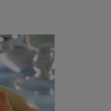
rincipal
Mese festive
Deserturi
Rețete