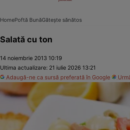
Home
Poftă Bună
Gătește sănătos
Salată cu ton
14 noiembrie 2013 10:19
Ultima actualizare:
21 iulie 2026 13:21
Adaugă-ne ca sursă preferată în Google
Urmă