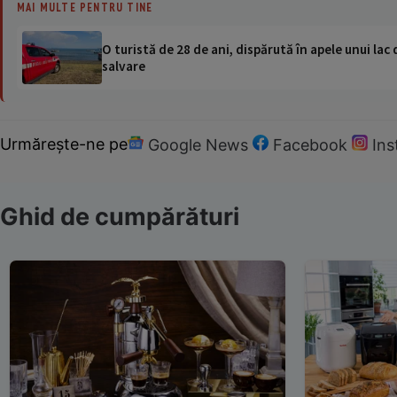
MAI MULTE PENTRU TINE
O turistă de 28 de ani, dispărută în apele unui lac 
salvare
Urmărește-ne pe
Google News
Facebook
In
Ghid de cumpărături