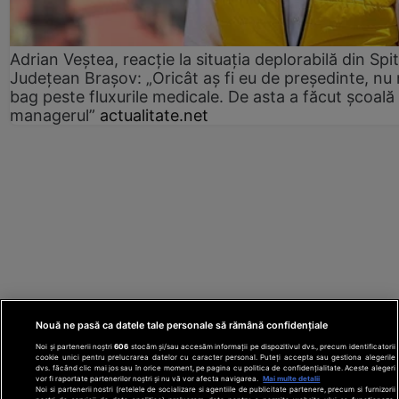
Adrian Veștea, reacție la situația deplorabilă din Spit
Județean Brașov: „Oricât aș fi eu de președinte, nu
bag peste fluxurile medicale. De asta a făcut școală
managerul”
actualitate.net
Nouă ne pasă ca datele tale personale să rămână confidențiale
Noi și partenerii noștri
606
stocăm și/sau accesăm informații pe dispozitivul dvs., precum identificatorii
cookie unici pentru prelucrarea datelor cu caracter personal. Puteți accepta sau gestiona alegerile
dvs. făcând clic mai jos sau în orice moment, pe pagina cu politica de confidențialitate. Aceste alegeri
vor fi raportate partenerilor noștri și nu vă vor afecta navigarea.
Mai multe detalii
Noi si partenerii nostri (retelele de socializare si agentiile de publicitate partenere, precum si furnizorii