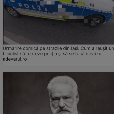
Urmărire comică pe străzile din Iași. Cum a reușit u
biciclist să fenteze poliția și să se facă nevăzut
adevarul.ro