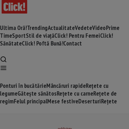
Ultima Oră!
Trending
Actualitate
Vedete
Video
Prime
Time
Sport
Stil de viață
Click! Pentru Femei
Click!
Sănătate
Click! Poftă Bună!
Contact
Ponturi în bucătărie
Mâncăruri rapide
Rețete cu
legume
Gătește sănătos
Rețete cu carne
Rețete de
regim
Felul principal
Mese festive
Deserturi
Rețete