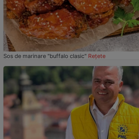
Sos de marinare "buffalo clasic"
Rețete