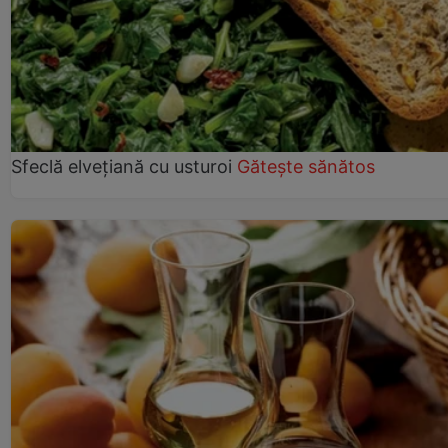
Sfeclă elvețiană cu usturoi
Gătește sănătos