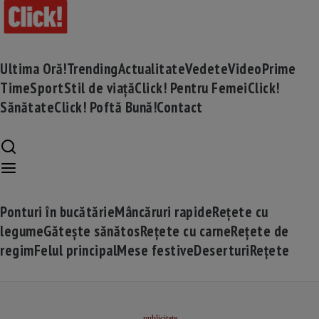
Ultima Oră!
Trending
Actualitate
Vedete
Video
Prime
Time
Sport
Stil de viață
Click! Pentru Femei
Click!
Sănătate
Click! Poftă Bună!
Contact
Ponturi în bucătărie
Mâncăruri rapide
Rețete cu
legume
Gătește sănătos
Rețete cu carne
Rețete de
regim
Felul principal
Mese festive
Deserturi
Rețete