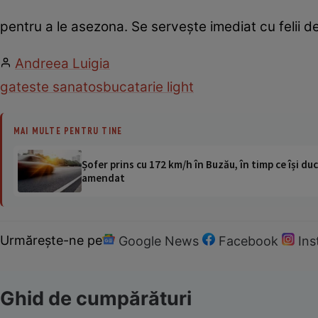
pentru a le asezona. Se serveşte imediat cu felii de
Andreea Luigia
gateste sanatos
bucatarie light
MAI MULTE PENTRU TINE
Șofer prins cu 172 km/h în Buzău, în timp ce își duc
amendat
Urmărește-ne pe
Google News
Facebook
In
Ghid de cumpărături