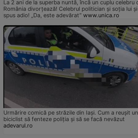
La 2 ani de la superba nuntă, încă un cuplu celebru 
România divorțează! Celebrul politician și soția lui ș
spus adio! „Da, este adevărat”
www.unica.ro
Urmărire comică pe străzile din Iași. Cum a reușit u
biciclist să fenteze poliția și să se facă nevăzut
adevarul.ro