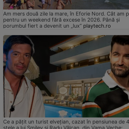
Am mers două zile la mare, în Eforie Nord. Cât am pl
pentru un weekend fără excese în 2026. Până și
porumbul fiert a devenit un „lux”
playtech.ro
Ce a pățit un turist elvețian, cazat în pensiunea de 
stele a lui Smiley și Radu Vâlcan, din Vama Veche: