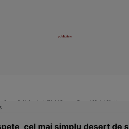
me
Sport
Stil de viață
Click! Pentru Femei
Click! Sănătate
s
spete, cel mai simplu desert de 