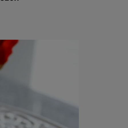
rincipal
Mese festive
Deserturi
Rețete