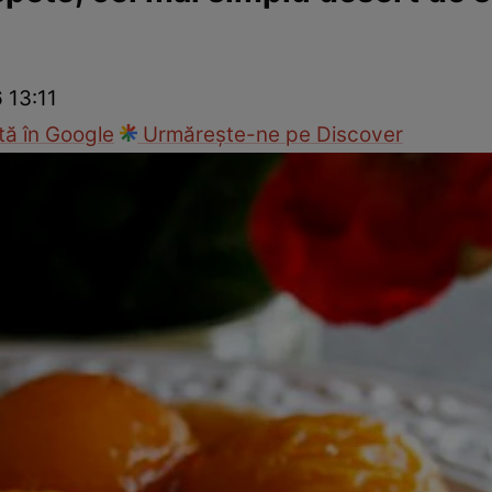
Gătește sănătos
Rețete cu carne
Rețete de regim
Felul p
6 13:11
ă în Google
Urmărește-ne pe Discover