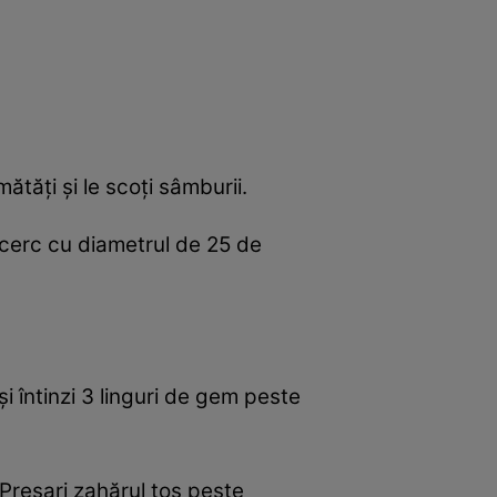
mătăţi şi le scoţi sâmburii.
un cerc cu diametrul de 25 de
i întinzi 3 linguri de gem peste
. Presari zahărul tos peste