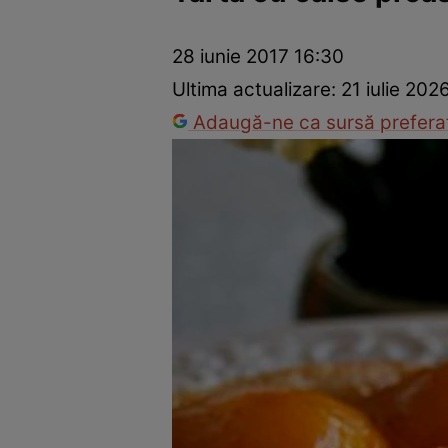
Ponturi în bucătărie
Mâncăruri rapide
Rețete cu legume
28 iunie 2017 16:30
Ultima actualizare:
21 iulie 202
Adaugă-ne ca sursă preferat