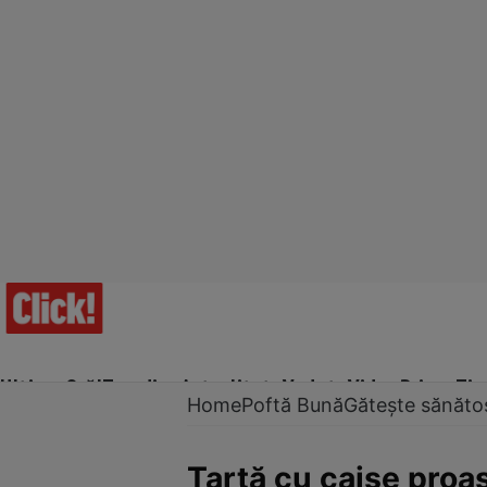
Ultima Oră!
Trending
Actualitate
Vedete
Video
Prime Ti
Home
Poftă Bună
Gătește sănăto
Tartă cu caise proa