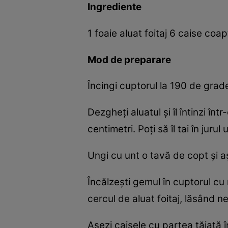
Ingrediente
1 foaie aluat foitaj 6 caise coa
Mod de preparare
Încingi cuptorul la 190 de grade 
Dezgheţi aluatul şi îl întinzi î
centimetri. Poţi să îl tai în jurul u
Ungi cu unt o tavă de copt şi aşe
Încălzeşti gemul în cuptorul cu
cercul de aluat foitaj, lăsând 
Aşezi caisele cu partea tăiată î