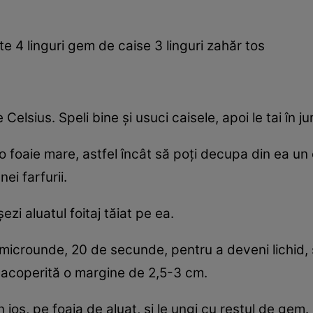
pte 4 linguri gem de caise 3 linguri zahăr tos
Celsius. Speli bine şi usuci caisele, apoi le tai în ju
ntr-o foaie mare, astfel încât să poţi decupa din ea 
nei farfurii.
zi aluatul foitaj tăiat pe ea.
 microunde, 20 de secunde, pentru a deveni lichid, ş
neacoperită o margine de 2,5-3 cm.
n jos, pe foaia de aluat, şi le ungi cu restul de gem