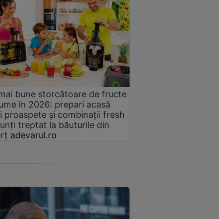
mai bune storcătoare de fructe
gume în 2026: prepari acasă
i proaspete și combinații fresh
unți treptat la băuturile din
rț
adevarul.ro