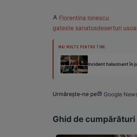
Florentina Ionescu
gateste sanatos
deserturi usoa
MAI MULTE PENTRU TINE
Incident halucinant în j
Urmărește-ne pe
Google New
Ghid de cumpărături