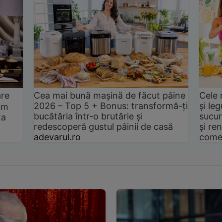
are
Cea mai bună mașină de făcut pâine
Cele 
2026 – Top 5 + Bonus: transformă-ți
și le
um
bucătăria într-o brutărie și
sucur
ta
redescoperă gustul pâinii de casă
și ren
adevarul.ro
come