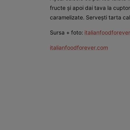
fructe şi apoi dai tava la cupto
caramelizate. Serveşti tarta ca
Sursa + foto:
italianfoodforeve
italianfoodforever.com